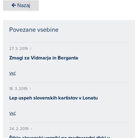
Nazaj
Povezane vsebine
27. 3. 2019
|
Zmagi za Vidmarja in Berganta
Več
18. 3. 2019
|
Lep uspeh slovenskih kartistov v Lonatu
Več
24. 2. 2019
|
Štirje slovenski vozniki na mednarodni dirki v