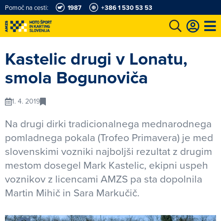
Pomoč na cesti:
1987
+386 1 530 53 53
e
Karting in motošportni center
Najboljši za volanom
Moj AMZS
Kastelic drugi v Lonatu,
smola Bogunoviča
1. 4. 2019
Na drugi dirki tradicionalnega mednarodnega
pomladnega pokala (Trofeo Primavera) je med
slovenskimi vozniki najboljši rezultat z drugim
mestom dosegel Mark Kastelic, ekipni uspeh
voznikov z licencami AMZS pa sta dopolnila
Martin Mihič in Sara Markučič.