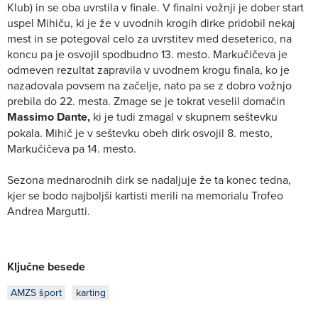
Klub) in se oba uvrstila v finale. V finalni vožnji je dober start
uspel Mihiču, ki je že v uvodnih krogih dirke pridobil nekaj
mest in se potegoval celo za uvrstitev med deseterico, na
koncu pa je osvojil spodbudno 13. mesto. Markučičeva je
odmeven rezultat zapravila v uvodnem krogu finala, ko je
nazadovala povsem na začelje, nato pa se z dobro vožnjo
prebila do 22. mesta. Zmage se je tokrat veselil domačin
Massimo Dante,
ki je tudi zmagal v skupnem seštevku
pokala. Mihič je v seštevku obeh dirk osvojil 8. mesto,
Markučičeva pa 14. mesto.
Sezona mednarodnih dirk se nadaljuje že ta konec tedna,
kjer se bodo najboljši kartisti merili na memorialu Trofeo
Andrea Margutti.
Ključne besede
AMZS šport
karting