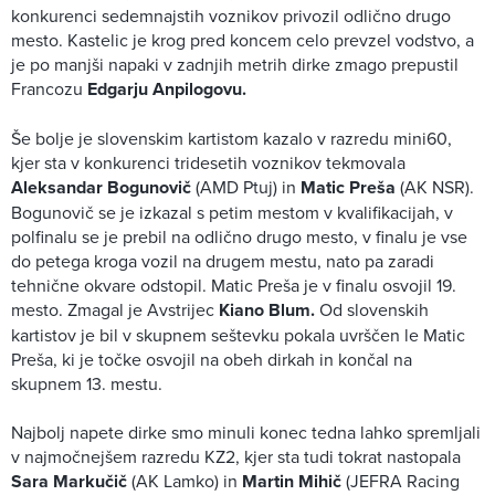
konkurenci sedemnajstih voznikov privozil odlično drugo
mesto. Kastelic je krog pred koncem celo prevzel vodstvo, a
je po manjši napaki v zadnjih metrih dirke zmago prepustil
Francozu
Edgarju Anpilogovu.
Še bolje je slovenskim kartistom kazalo v razredu mini60,
kjer sta v konkurenci tridesetih voznikov tekmovala
Aleksandar Bogunovič
(AMD Ptuj) in
Matic Preša
(AK NSR).
Bogunovič se je izkazal s petim mestom v kvalifikacijah, v
polfinalu se je prebil na odlično drugo mesto, v finalu je vse
do petega kroga vozil na drugem mestu, nato pa zaradi
tehnične okvare odstopil. Matic Preša je v finalu osvojil 19.
mesto. Zmagal je Avstrijec
Kiano Blum.
Od slovenskih
kartistov je bil v skupnem seštevku pokala uvrščen le Matic
Preša, ki je točke osvojil na obeh dirkah in končal na
skupnem 13. mestu.
Najbolj napete dirke smo minuli konec tedna lahko spremljali
v najmočnejšem razredu KZ2, kjer sta tudi tokrat nastopala
Sara Markučič
(AK Lamko) in
Martin Mihič
(JEFRA Racing