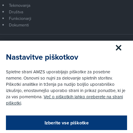
Tekmovanja
Društva
Funkcionarji
Dokumenti
Članstvo AMZS
Postanite član AMZS
Nastavitve piškotkov
Zakaj (p)ostati član?
Primerjava članstev
Spletne strani AMZS uporabljajo piškotke za posebne
Kako vam pomagamo
namene. Osnovni so nujni za delovanje spletnih storitev.
Piškotki analitike in trženja pa nudijo boljšo uporabniško
izkušnjo, enostavnejšo uporabo strani in prikaz ponudbe, ki je
Pravni vidiki
za vas pomembna.
Več o piškotkih lahko preberete na strani
Piškotki
piškotki
.
Politika zasebnosti
Pravno obvestilo
Zapri
Podarjamo vam 10 €!
Izberite vse piškotke
Obstoječi in novi AMZS člani, ki boste v AMZS
centru sklenili avtomobilsko zavarovanje in
© AMZS
Produkcija:
Creatim
|