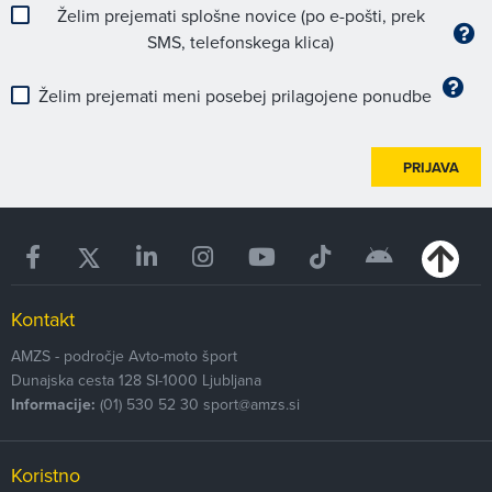
Želim prejemati splošne novice (po e-pošti, prek
SMS, telefonskega klica)
Želim prejemati meni posebej prilagojene ponudbe
PRIJAVA
Kontakt
AMZS - področje Avto-moto šport
Dunajska cesta 128
SI-1000
Ljubljana
Informacije:
(01) 530 52 30
sport@amzs.si
Koristno