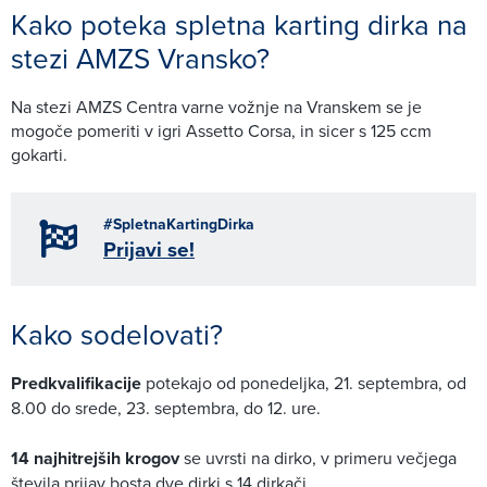
Kako poteka spletna karting dirka na
stezi AMZS Vransko?
Na stezi AMZS Centra varne vožnje na Vranskem se je
mogoče pomeriti v igri Assetto Corsa, in sicer s 125 ccm
gokarti.
#SpletnaKartingDirka
Prijavi se!
Kako sodelovati?
Predkvalifikacije
potekajo od ponedeljka, 21. septembra, od
8.00 do srede, 23. septembra, do 12. ure.
14 najhitrejših krogov
se uvrsti na dirko, v primeru večjega
števila prijav bosta dve dirki s 14 dirkači.