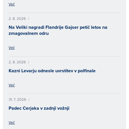
Več
2. 8. 2026
|
Na Veliki nagradi Flandrije Gajser petič letos na
zmagovalnem odru
Več
2. 8. 2026
|
Kazni Levarju odnesle uvrstitev v polfinale
Več
31. 7. 2026
|
Padec Cerjaka v zadnji vožnji
Več