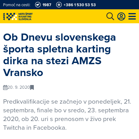
Pomoč na cesti:
1987
+386 1 530 53 53
e
Karting in motošportni center
Najboljši za volanom
Moj AMZS
Ob Dnevu slovenskega
športa spletna karting
dirka na stezi AMZS
Vransko
20. 9. 2020
Predkvalifikacije se začnejo v ponedeljek, 21.
septembra, finale bo v sredo, 23. septembra
2020, ob 20. uri s prenosom v živo prek
Twitcha in Facebooka.