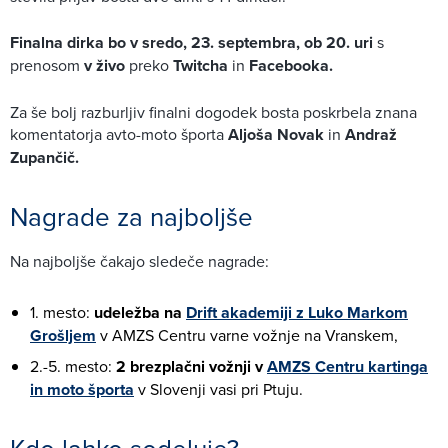
Finalna dirka bo v sredo, 23. septembra, ob 20. uri
s
prenosom
v živo
preko
Twitcha
in
Facebooka.
Za še bolj razburljiv finalni dogodek bosta poskrbela znana
komentatorja avto-moto športa
Aljoša Novak
in
Andraž
Zupančič.
Nagrade za najboljše
Na najboljše čakajo sledeče nagrade:
1. mesto:
udeležba na
Drift akademiji z Luko Markom
Grošljem
v AMZS Centru varne vožnje na Vranskem,
2.-5. mesto:
2 brezplačni vožnji v
AMZS Centru kartinga
in moto športa
v Slovenji vasi pri Ptuju.