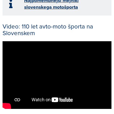
Najpomembnejši mejniki
slovenskega motošporta
Video: 110 let avto-moto športa na
Slovenskem