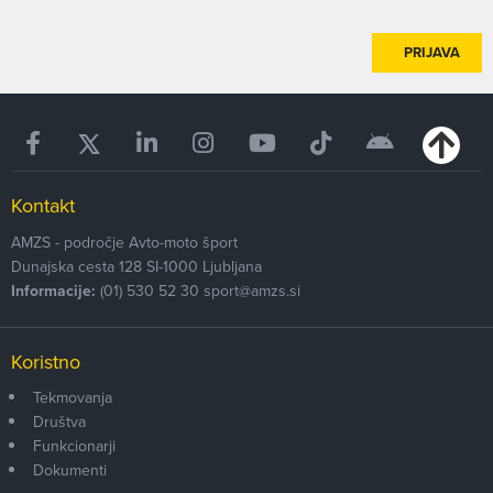
PRIJAVA
Kontakt
AMZS - področje Avto-moto šport
Dunajska cesta 128
SI-1000
Ljubljana
Informacije:
(01) 530 52 30
sport@amzs.si
Koristno
Tekmovanja
Društva
Funkcionarji
Dokumenti