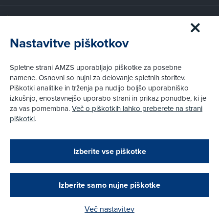
Članstvo AMZS
Postanite član AMZS
Nastavitve piškotkov
Zakaj (p)ostati član?
Primerjava članstev
Spletne strani AMZS uporabljajo piškotke za posebne
Kako vam pomagamo
namene. Osnovni so nujni za delovanje spletnih storitev.
Piškotki analitike in trženja pa nudijo boljšo uporabniško
izkušnjo, enostavnejšo uporabo strani in prikaz ponudbe, ki je
Pravni vidiki
za vas pomembna.
Več o piškotkih lahko preberete na strani
Piškotki
piškotki
.
Politika zasebnosti
Pravno obvestilo
Zapri
Podarjamo vam 10 €!
Izberite vse piškotke
Obstoječi in novi AMZS člani, ki boste v AMZS
centru sklenili avtomobilsko zavarovanje in
© AMZS
Produkcija:
Creatim
|
Pri spletni včlanitvi so podprta naslednja plačilna sredstva:
opravili registracijo vozila, boste prejeli
vrednostno darilno kartico z dobroimetjem v višini
Izberite samo nujne piškotke
10 €.
Več nastavitev
Kako do darila?