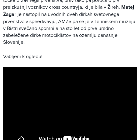
preizkušnji voznikov cross countryja, ki je bila v Žireh.
Matej
Žagar
je nastopil na uvodnih dveh dirkah svetovnega
prvenstva v speedwayju, AMZS pa se je v Tehniškem muzeju
v Bistri svečano spomnila na sto let od prve uradno
zabeležene dirke motociklistov na ozemlju današnje
Slovenije.
Vabljeni k ogledu!