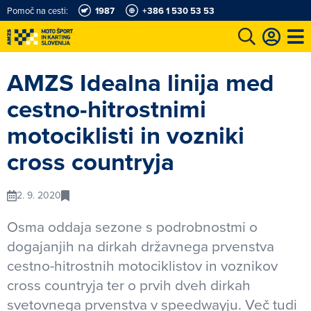
Pomoč na cesti:
1987
+386 1 530 53 53
e
Karting in motošportni center
Najboljši za volanom
Moj AMZS
AMZS Idealna linija med
cestno-hitrostnimi
motociklisti in vozniki
cross countryja
2. 9. 2020
Osma oddaja sezone s podrobnostmi o
dogajanjih na dirkah državnega prvenstva
cestno-hitrostnih motociklistov in voznikov
cross countryja ter o prvih dveh dirkah
svetovnega prvenstva v speedwayju. Več tudi