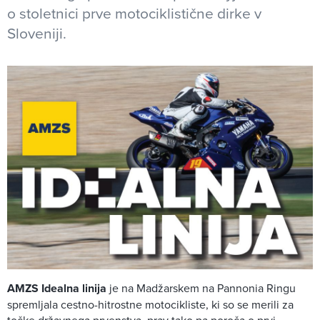
o stoletnici prve motociklistične dirke v
Sloveniji.
AMZS Idealna linija
je na Madžarskem na Pannonia Ringu
spremljala cestno-hitrostne motocikliste, ki so se merili za
točke državnega prvenstva, prav tako pa poroča o prvi