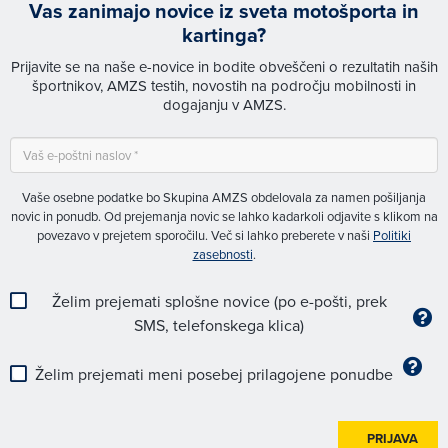
Vas zanimajo novice iz sveta motošporta in
kartinga?
Prijavite se na naše e-novice in bodite obveščeni o rezultatih naših
športnikov, AMZS testih, novostih na področju mobilnosti in
dogajanju v AMZS.
Vaše osebne podatke bo Skupina AMZS obdelovala za namen pošiljanja
novic in ponudb. Od prejemanja novic se lahko kadarkoli odjavite s klikom na
povezavo v prejetem sporočilu. Več si lahko preberete v naši
Politiki
zasebnosti
.
Želim prejemati splošne novice (po e-pošti, prek
SMS, telefonskega klica)
Želim prejemati meni posebej prilagojene ponudbe
PRIJAVA