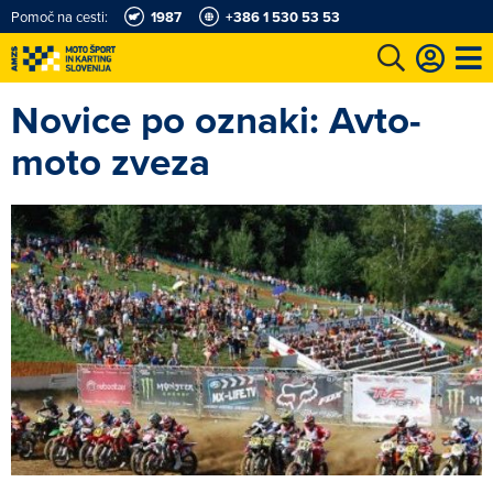
Pomoč na cesti:
1987
+386 1 530 53 53
Novice po oznaki: Avto-
e
Karting in motošportni center
Najboljši za volanom
Moj AMZS
moto zveza