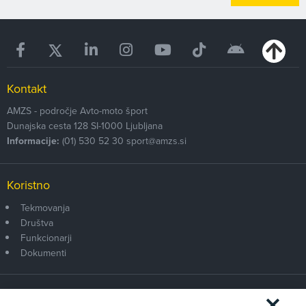
Kontakt
AMZS - področje Avto-moto šport
Dunajska cesta 128
SI-1000
Ljubljana
Informacije:
(01) 530 52 30
sport@amzs.si
Koristno
Tekmovanja
Društva
Funkcionarji
Dokumenti
Članstvo AMZS