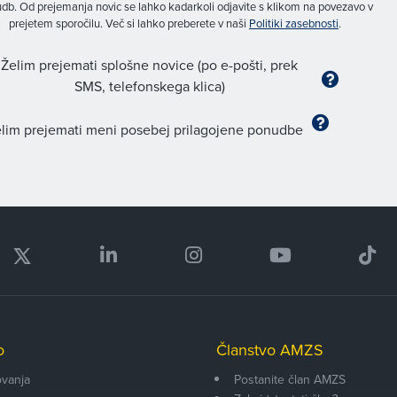
db. Od prejemanja novic se lahko kadarkoli odjavite s klikom na povezavo v
prejetem sporočilu. Več si lahko preberete v naši
Politiki zasebnosti
.
Želim prejemati splošne novice (po e-pošti, prek
SMS, telefonskega klica)
lim prejemati meni posebej prilagojene ponudbe
o
Članstvo AMZS
vanja
Postanite član AMZS