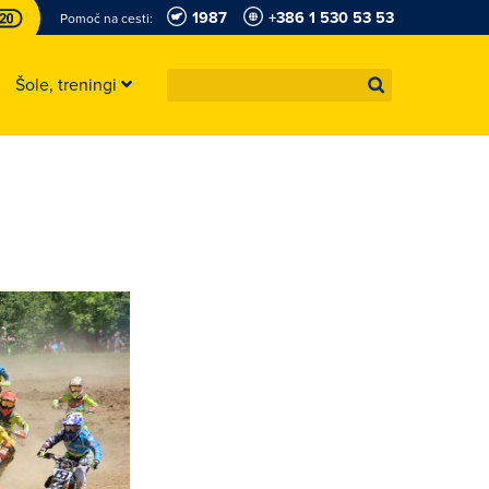
1987
+386 1 530 53 53
Pomoč na cesti:
Šole, treningi