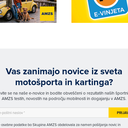
Vas zanimajo novice iz sveta
motošporta in kartinga?
avite se na naše e-novice in bodite obveščeni o rezultatih naših športn
AMZS testih, novostih na področju mobilnosti in dogajanju v AMZS.
PRIJA
 osebne podatke bo Skupina AMZS obdelovala za namen pošiljanja novic in