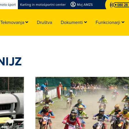
moto šport
Karting in motošportni center
Moj AMZS
Tekmovanja
Društva
Dokumenti
Funkcionarji
NIJZ