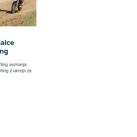
jalce
ing
ting seznanja
rting z ukrepi za