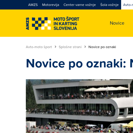
AMZS
Motorevija
Center varne vožnje
Šola vožnje
Avto-
Novice
Avto-moto šport
Splošne strani
Novice po oznaki
Novice po oznaki: 