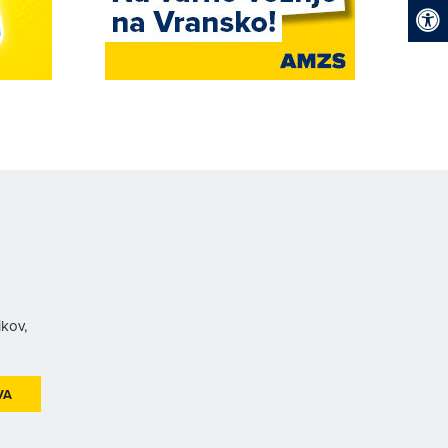
ikov,
VA