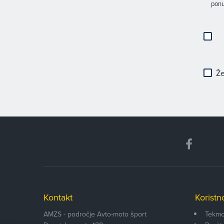
ponu
Že
Kontakt
Koristn
AMZS - področje Avto-moto šport
Tekmo