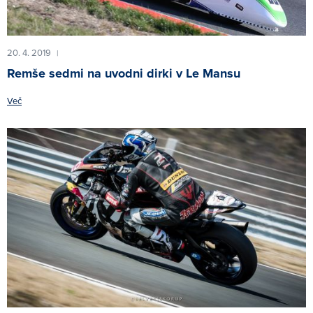
20. 4. 2019
|
Remše sedmi na uvodni dirki v Le Mansu
Več