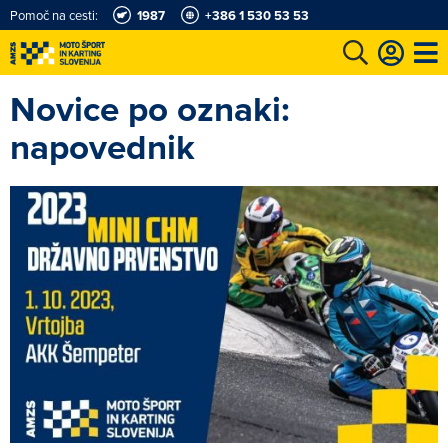
Pomoč na cesti:
1987
+386 1 530 53 53
Novice po oznaki:
e
Karting in motošportni center
Najboljši za volanom
Moj AMZS
napovednik