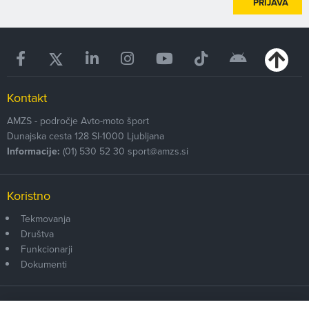
PRIJAVA
Kontakt
AMZS - področje Avto-moto šport
Dunajska cesta 128
SI-1000
Ljubljana
Informacije:
(01) 530 52 30
sport@amzs.si
Koristno
Tekmovanja
Društva
Funkcionarji
Dokumenti
Članstvo AMZS