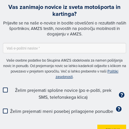
Vas zanimajo novice iz sveta motošporta in
kartinga?
Prijavite se na naše e-novice in bodite obveščeni o rezultatih naših
športnikov, AMZS testih, novostih na področju mobilnosti in
dogajanju v AMZS.
Vaše osebne podatke bo Skupina AMZS obdelovala za namen pošiljanja
novic in ponudb. Od prejemanja novic se lahko kadarkoli odjavite s klikom na
povezavo v prejetem sporočilu. Več si lahko preberete v naši
Politiki
zasebnosti
.
Želim prejemati splošne novice (po e-pošti, prek
SMS, telefonskega klica)
Želim prejemati meni posebej prilagojene ponudbe