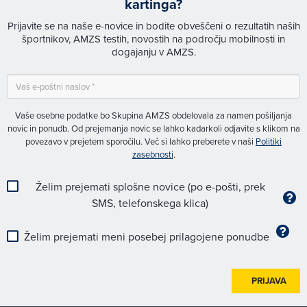
kartinga?
Prijavite se na naše e-novice in bodite obveščeni o rezultatih naših
športnikov, AMZS testih, novostih na področju mobilnosti in
dogajanju v AMZS.
Vaše osebne podatke bo Skupina AMZS obdelovala za namen pošiljanja
novic in ponudb. Od prejemanja novic se lahko kadarkoli odjavite s klikom na
povezavo v prejetem sporočilu. Več si lahko preberete v naši
Politiki
zasebnosti
.
Želim prejemati splošne novice (po e-pošti, prek
SMS, telefonskega klica)
Želim prejemati meni posebej prilagojene ponudbe
PRIJAVA