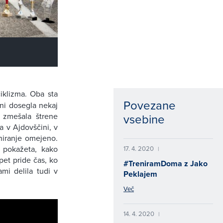
iklizma. Oba sta
Povezane
oni dosegla nekaj
vsebine
n zmešala štrene
a v Ajdovščini, v
niranje omejeno.
a pokažeta, kako
17. 4. 2020
|
spet pride čas, ko
#TreniramDoma z Jako
mi delila tudi v
Peklajem
Več
14. 4. 2020
|