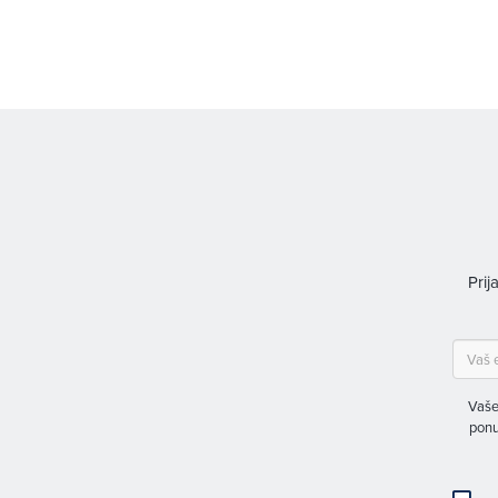
Prij
Vaše
ponu