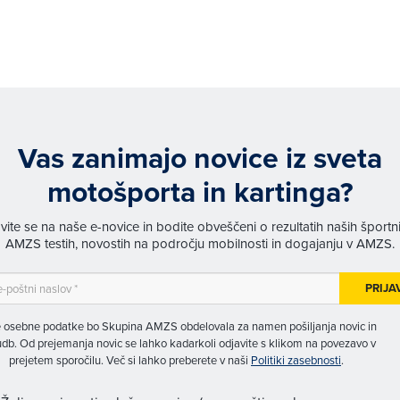
Vas zanimajo novice iz sveta
motošporta in kartinga?
avite se na naše e-novice in bodite obveščeni o rezultatih naših športn
AMZS testih, novostih na področju mobilnosti in dogajanju v AMZS.
PRIJA
 osebne podatke bo Skupina AMZS obdelovala za namen pošiljanja novic in
db. Od prejemanja novic se lahko kadarkoli odjavite s klikom na povezavo v
prejetem sporočilu. Več si lahko preberete v naši
Politiki zasebnosti
.