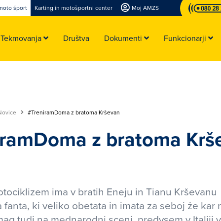
moto šport
Karting in motošportni center
Moj AMZS
Tekmovanja
Društva
Dokumenti
Funkcionarji
Novice
#TreniramDoma z bratoma Krševan
iramDoma z bratoma Krš
tociklizem ima v bratih Eneju in Tianu Krševanu
 fanta, ki veliko obetata in imata za seboj že kar 
mag tudi na mednarodni sceni, predvsem v Italiji v