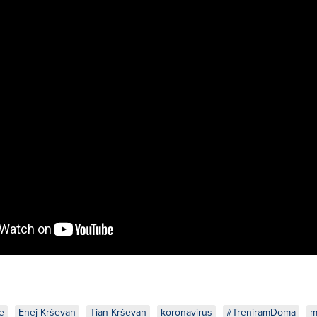
e
Enej Krševan
Tian Krševan
koronavirus
#TreniramDoma
m