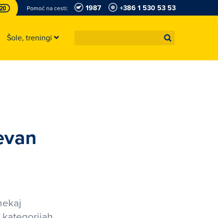
1987
+386 1 530 53 53
Pomoč na cesti:
Šole, treningi
evan
nekaj
 kategorijah