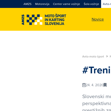
AMZS
Motorevija
Center varne vožnje
Šola vožnje
Avto-
Novice
Avto-moto šport
#Tren
24. 4. 2020
Slovenski mo
perspektivna
prestižnih z