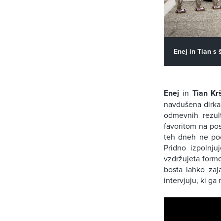
Enej in Tian s š
Enej
in
Tian Kr
navdušena dirkač
odmevnih rezult
favoritom na pos
teh dneh ne poč
Pridno izpolnju
vzdržujeta formo 
bosta lahko zaj
intervjuju, ki ga