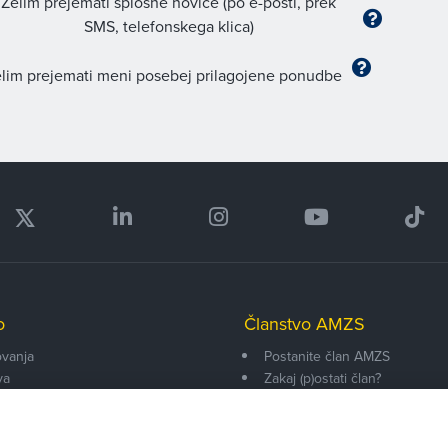
Želim prejemati splošne novice (po e-pošti, prek
SMS, telefonskega klica)
lim prejemati meni posebej prilagojene ponudbe
o
Članstvo AMZS
vanja
Postanite član AMZS
va
Zakaj (p)ostati član?
onarji
Primerjava članstev
enti
Kako vam pomagamo