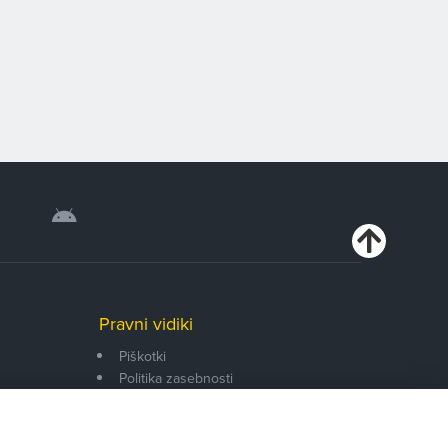
Pravni vidiki
Piškotki
Politika zasebnosti
Pravno obvestilo