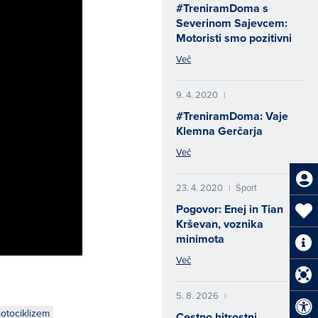
#TreniramDoma s
Severinom Sajevcem:
Motoristi smo pozitivni
Več
9. 4. 2020
|
#TreniramDoma: Vaje
Klemna Gerčarja
Več
23. 4. 2020
Šport
|
Pogovor: Enej in Tian
Krševan, voznika
minimota
Več
5. 8. 2026
|
otociklizem
Cestno hitrostni