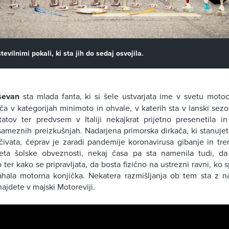
tevilnimi pokali, ki sta jih do sedaj osvojila.
ševan
sta mlada fanta, ki si šele ustvarjata ime v svetu motoc
a v kategorijah minimoto in ohvale, v katerih sta v lanski sez
atov ter predvsem v Italiji nekajkrat prijetno presenetila i
ameznih preizkušnjah. Nadarjena primorska dirkača, ki stanujet
ivata, čeprav je zaradi pandemije koronavirusa gibanje in tre
jeta šolske obveznosti, nekaj časa pa sta namenila tudi, d
ter kako se pripravljata, da bosta fizično na ustrezni ravni, ko 
ahala motorna konjička. Nekatera razmišljanja ob tem sta z na
 najdete v majski Motoreviji.