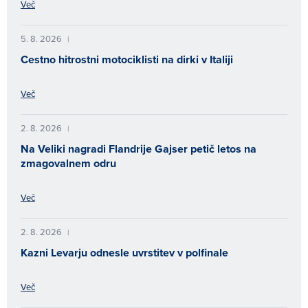
Več
5. 8. 2026
|
Cestno hitrostni motociklisti na dirki v Italiji
Več
2. 8. 2026
|
Na Veliki nagradi Flandrije Gajser petič letos na
zmagovalnem odru
Več
2. 8. 2026
|
Kazni Levarju odnesle uvrstitev v polfinale
Več