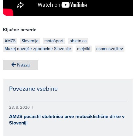
Ključne besede
AMZS
Slovenija
motošport
obletnica
Muzej novejše zgodovine Slovenije
mejniki
osamosvojitev
Nazaj
Povezane vsebine
28. 8. 2020
|
AMZS počastil stoletnico prve motociklistične dirke v
Sloveniji