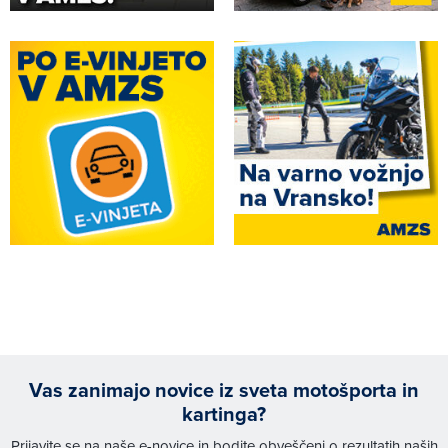
Vas zanimajo novice iz sveta motošporta in
kartinga?
Prijavite se na naše e-novice in bodite obveščeni o rezultatih naših