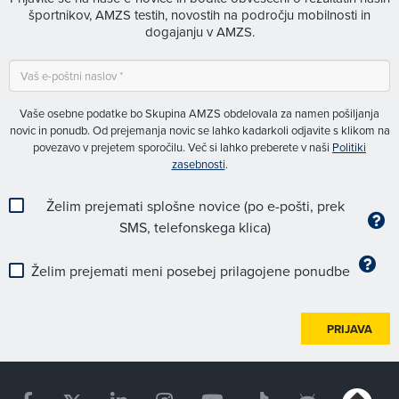
športnikov, AMZS testih, novostih na področju mobilnosti in
dogajanju v AMZS.
Vaše osebne podatke bo Skupina AMZS obdelovala za namen pošiljanja
novic in ponudb. Od prejemanja novic se lahko kadarkoli odjavite s klikom na
povezavo v prejetem sporočilu. Več si lahko preberete v naši
Politiki
zasebnosti
.
Želim prejemati splošne novice (po e-pošti, prek
SMS, telefonskega klica)
Želim prejemati meni posebej prilagojene ponudbe
PRIJAVA