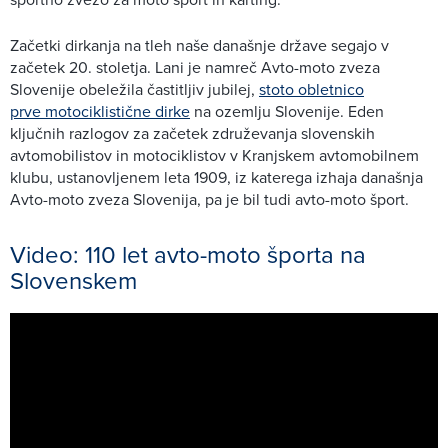
Začetki dirkanja na tleh naše današnje države segajo v
začetek 20. stoletja. Lani je namreč Avto-moto zveza
Slovenije obeležila častitljiv jubilej,
stoto obletnico
prve motociklistične dirke
na ozemlju Slovenije. Eden
ključnih razlogov za začetek združevanja slovenskih
avtomobilistov in motociklistov v Kranjskem avtomobilnem
klubu, ustanovljenem leta 1909, iz katerega izhaja današnja
Avto-moto zveza Slovenija, pa je bil tudi avto-moto šport.
Video: 110 let avto-moto športa na
Slovenskem