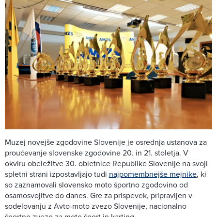
Muzej novejše zgodovine Slovenije je osrednja ustanova za
proučevanje slovenske zgodovine 20. in 21. stoletja. V
okviru obeležitve 30. obletnice Republike Slovenije na svoji
spletni strani izpostavljajo tudi
najpomembnejše mejnike
, ki
so zaznamovali slovensko moto športno zgodovino od
osamosvojitve do danes. Gre za prispevek, pripravljen v
sodelovanju z Avto-moto zvezo Slovenije, nacionalno
športno zvezo za moto šport in karting.