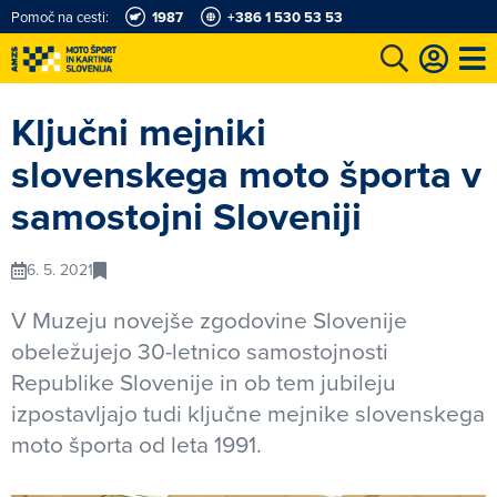
Pomoč na cesti:
1987
+386 1 530 53 53
e
Karting in motošportni center
Najboljši za volanom
Moj AMZS
Ključni mejniki
slovenskega moto športa v
samostojni Sloveniji
6. 5. 2021
V Muzeju novejše zgodovine Slovenije
obeležujejo 30-letnico samostojnosti
Republike Slovenije in ob tem jubileju
izpostavljajo tudi ključne mejnike slovenskega
moto športa od leta 1991.