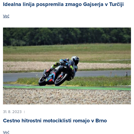
Idealna linija pospremila zmago Gajserja v Turčiji
Več
31. 8. 2023
|
Cestno hitrostni motociklisti romajo v Brno
Več