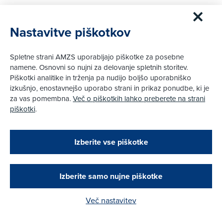
2. 3. 2021
Novice
|
AMZS Center kartinga in moto športa je odprt
Nastavitve piškotkov
Več
Spletne strani AMZS uporabljajo piškotke za posebne
namene. Osnovni so nujni za delovanje spletnih storitev.
Piškotki analitike in trženja pa nudijo boljšo uporabniško
izkušnjo, enostavnejšo uporabo strani in prikaz ponudbe, ki je
za vas pomembna.
Več o piškotkih lahko preberete na strani
piškotki
.
Zapri
Podarjamo vam 10 €!
Izberite vse piškotke
Obstoječi in novi AMZS člani, ki boste v AMZS
centru sklenili avtomobilsko zavarovanje in
opravili registracijo vozila, boste prejeli
vrednostno darilno kartico z dobroimetjem v višini
Izberite samo nujne piškotke
10 €.
Več nastavitev
10. 12. 2020
|
Kako do darila?
Spletno druženje žensk v motošportu