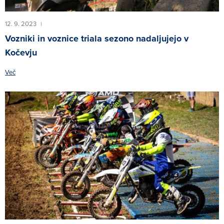
12. 9. 2023
|
Vozniki in voznice triala sezono nadaljujejo v
Kočevju
Več