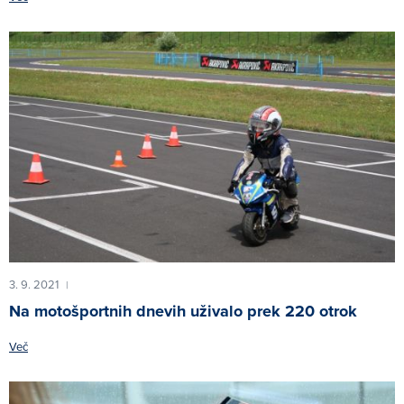
3. 9. 2021
|
Na motošportnih dnevih uživalo prek 220 otrok
Več