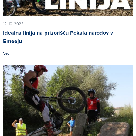
12. 10. 2023
|
Idealna linija na prizorišču Pokala narodov v
Erneeju
Več