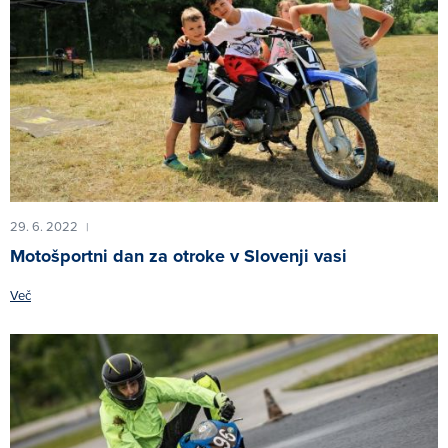
29. 6. 2022
|
Motošportni dan za otroke v Slovenji vasi
Več