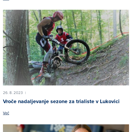
26. 8. 2023
|
Vroče nadaljevanje sezone za trialiste v Lukovici
Več