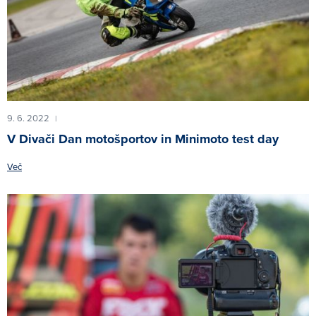
9. 6. 2022
|
V Divači Dan motošportov in Minimoto test day
Več