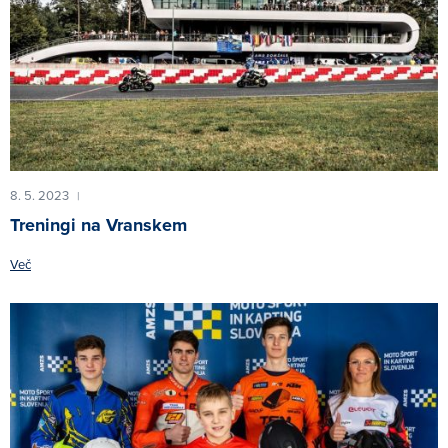
8. 5. 2023
|
Treningi na Vranskem
Več