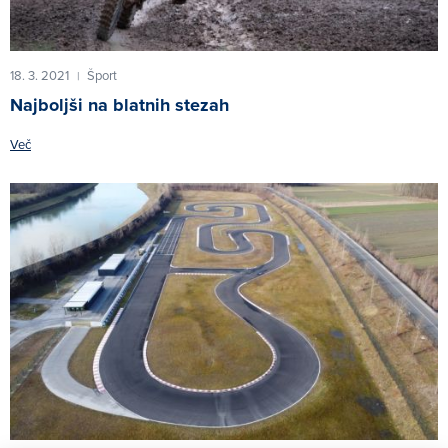
18. 3. 2021
Šport
|
Najboljši na blatnih stezah
Več