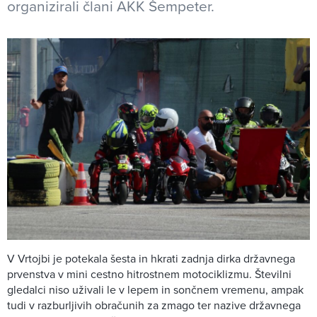
organizirali člani AKK Šempeter.
V Vrtojbi je potekala šesta in hkrati zadnja dirka državnega
prvenstva v mini cestno hitrostnem motociklizmu. Številni
gledalci niso uživali le v lepem in sončnem vremenu, ampak
tudi v razburljivih obračunih za zmago ter nazive državnega