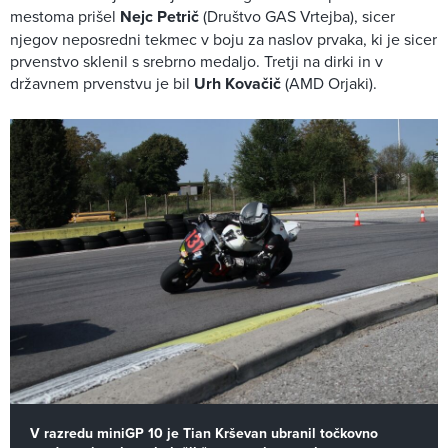
mestoma prišel
Nejc Petrič
(Društvo GAS Vrtejba), sicer
njegov neposredni tekmec v boju za naslov prvaka, ki je sicer
prvenstvo sklenil s srebrno medaljo. Tretji na dirki in v
državnem prvenstvu je bil
Urh Kovačič
(AMD Orjaki).
V razredu miniGP 10 je Tian Krševan ubranil točkovno