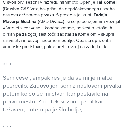
V svoji prvi sezoni v razredu minimoto Open je
Tai Komel
(Društvo GAS Vrtejba) prišel do nepričakovanega uspeha -
naslova državnega prvaka. S prestola je izrinil
Tadeja
Maverja Guština
(AMD Divača), ki se je po izjemnih vožnjah
v Vrtojbi sicer veselil končne zmage, po šestih letošnjih
dirkah pa za zgolj šest točk zaostal za Komelom v skupni
razvrstitvi in osvojil srebrno medaljo. Oba sta uprizorila
vrhunske predstave, polne prehitevanj na zadnji dirki.
Sem vesel, ampak res je da se mi je malce
posrečilo. Zadovoljen sem z naslovom prvaka,
potem ko so se mi stvari kar postavile na
pravo mesto. Začetek sezone je bil kar
težaven, potem pa je šlo bolje,