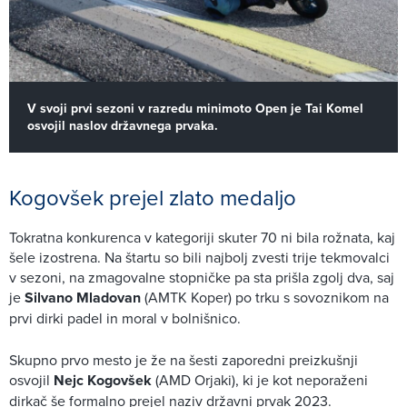
V svoji prvi sezoni v razredu minimoto Open je Tai Komel
osvojil naslov državnega prvaka.
Kogovšek prejel zlato medaljo
Tokratna konkurenca v kategoriji skuter 70 ni bila rožnata, kaj
šele izostrena. Na štartu so bili najbolj zvesti trije tekmovalci
v sezoni, na zmagovalne stopničke pa sta prišla zgolj dva, saj
je
Silvano Mladovan
(AMTK Koper) po trku s sovoznikom na
prvi dirki padel in moral v bolnišnico.
Skupno prvo mesto je že na šesti zaporedni preizkušnji
osvojil
Nejc Kogovšek
(AMD Orjaki), ki je kot neporaženi
dirkač še formalno prejel naziv državni prvak 2023.