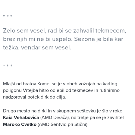
Zelo sem vesel, rad bi se zahvalil tekmecem,
brez njih mi ne bi uspelo. Sezona je bila kar
težka, vendar sem vesel.
Mlajši od bratov Komel se je v obeh vožnjah na karting
poligonu Vrtejba hitro odlepil od tekmecev in rutinirano
nadzoroval potek dirk do cilja.
Drugo mesto na dirki in v skupnem seštevku je šlo v roke
Kaia Vehabovića
(AMD Divača), na tretje pa se je zavihtel
Maroko Cvetko
(AMD Šentvid pri Stični).