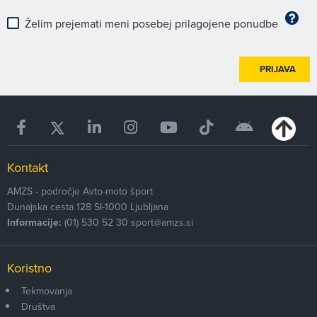
Želim prejemati meni posebej prilagojene ponudbe
PRIJAVA
Kontakt
AMZS - področje Avto-moto šport
Dunajska cesta 128
SI-1000
Ljubljana
Informacije:
(01) 530 52 30
sport@amzs.si
Koristno
Tekmovanja
Društva