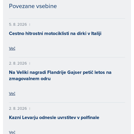
Povezane vsebine
5. 8. 2026
|
Cestno hitrostni motociklisti na dirki v Italiji
Več
2. 8. 2026
|
Na Veliki nagradi Flandrije Gajser petič letos na
zmagovalnem odru
Več
2. 8. 2026
|
Kazni Levarju odnesle uvrstitev v polfinale
Več