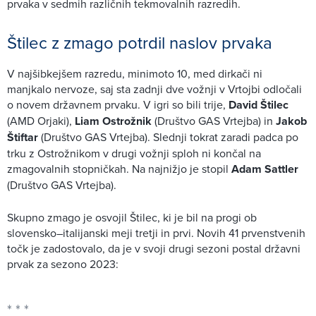
prvaka v sedmih različnih tekmovalnih razredih.
Štilec z zmago potrdil naslov prvaka
V najšibkejšem razredu, minimoto 10, med dirkači ni
manjkalo nervoze, saj sta zadnji dve vožnji v Vrtojbi odločali
o novem državnem prvaku. V igri so bili trije,
David Štilec
(AMD Orjaki),
Liam Ostrožnik
(Društvo GAS Vrtejba) in
Jakob
Štiftar
(Društvo GAS Vrtejba). Slednji tokrat zaradi padca po
trku z Ostrožnikom v drugi vožnji sploh ni končal na
zmagovalnih stopničkah. Na najnižjo je stopil
Adam Sattler
(Društvo GAS Vrtejba).
Skupno zmago je osvojil Štilec, ki je bil na progi ob
slovensko–italijanski meji tretji in prvi. Novih 41 prvenstvenih
točk je zadostovalo, da je v svoji drugi sezoni postal državni
prvak za sezono 2023: