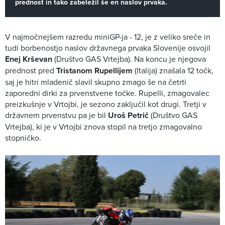
prednost in tako zabeležil še en naslov prvaka.
V najmočnejšem razredu miniGP-ja - 12, je z veliko sreče in
tudi borbenostjo naslov državnega prvaka Slovenije osvojil
Enej
Krševan
(Društvo GAS Vrtejba). Na koncu je njegova
prednost pred
Tristanom Rupellijem
(Italija) znašala 12 točk,
saj je hitri mladenič slavil skupno zmago še na četrti
zaporedni dirki za prvenstvene točke. Rupelli, zmagovalec
preizkušnje v Vrtojbi, je sezono zaključil kot drugi. Tretji v
državnem prvenstvu pa je bil
Uroš Petrič
(Društvo GAS
Vrtejba), ki je v Vrtojbi znova stopil na tretjo zmagovalno
stopničko.