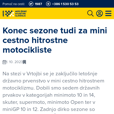
Pomoč na cesti:
1987
+386 1 530 53 53
e
Karting in motošportni center
Najboljši za volanom
Moj AMZS
Konec sezone tudi za mini
cestno hitrostne
motocikliste
1. 10. 2023
Na stezi v Vrtojbi se je zaključilo letošnje
državno prvenstvo v mini cestno hitrostnem
motociklizmu. Dobili smo sedem državnih
prvakov v kategorijah minimoto 10 in 14,
skuter, supermoto, minimoto Open ter v
miniGP 10 in 12. Zadnjo dirko sezone so