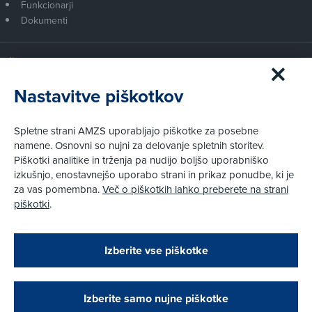
Funkcionarji
Dokumenti
Članstvo AMZS
Postanite član AMZS
Nastavitve piškotkov
Zakaj (p)ostati član?
Primerjava članstev
Spletne strani AMZS uporabljajo piškotke za posebne
Kako vam pomagamo
namene. Osnovni so nujni za delovanje spletnih storitev.
Piškotki analitike in trženja pa nudijo boljšo uporabniško
izkušnjo, enostavnejšo uporabo strani in prikaz ponudbe, ki je
Pravni vidiki
za vas pomembna.
Več o piškotkih lahko preberete na strani
Piškotki
piškotki
.
Politika zasebnosti
Pravno obvestilo
Zapri
Podarjamo vam 10 €!
Izberite vse piškotke
Obstoječi in novi AMZS člani, ki boste v AMZS
centru sklenili avtomobilsko zavarovanje in
© AMZS
Produkcija:
Creatim
|
Pri spletni včlanitvi so podprta naslednja plačilna sredstva:
opravili registracijo vozila, boste prejeli
vrednostno darilno kartico z dobroimetjem v višini
Izberite samo nujne piškotke
10 €.