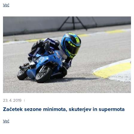
Več
23. 4. 2019
|
Začetek sezone minimota, skuterjev in supermota
Več