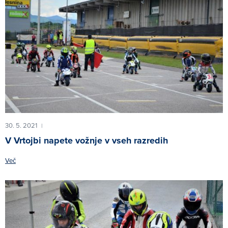
30. 5. 2021
|
V Vrtojbi napete vožnje v vseh razredih
Več