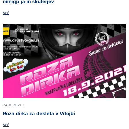
minigp-ja in skuterjev
Več
24. 8. 2021
|
Roza dirka za dekleta v Vrtojbi
Več