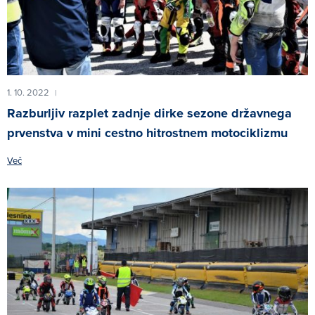
1. 10. 2022
|
Razburljiv razplet zadnje dirke sezone državnega
prvenstva v mini cestno hitrostnem motociklizmu
Več