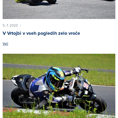
5. 7. 2020
|
V Vrtojbi v vseh pogledih zelo vroče
Več