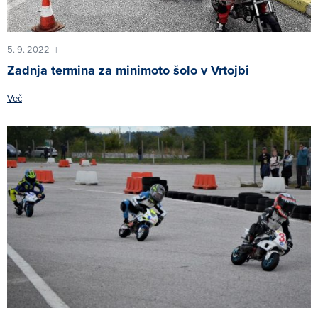
5. 9. 2022
|
Zadnja termina za minimoto šolo v Vrtojbi
Več