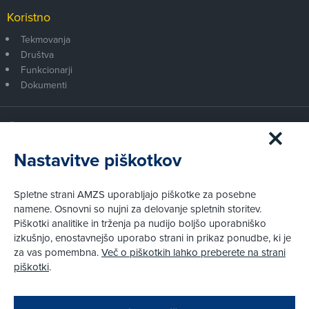
Koristno
Tekmovanja
Društva
Funkcionarji
Dokumenti
Članstvo AMZS
Postanite član AMZS
Nastavitve piškotkov
Zakaj (p)ostati član?
Primerjava članstev
Spletne strani AMZS uporabljajo piškotke za posebne
Kako vam pomagamo
namene. Osnovni so nujni za delovanje spletnih storitev.
Piškotki analitike in trženja pa nudijo boljšo uporabniško
izkušnjo, enostavnejšo uporabo strani in prikaz ponudbe, ki je
Pravni vidiki
za vas pomembna.
Več o piškotkih lahko preberete na strani
Piškotki
piškotki
.
Politika zasebnosti
Pravno obvestilo
Zapri