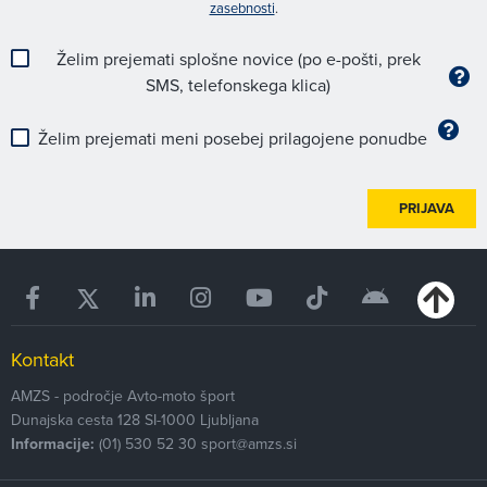
zasebnosti
.
Želim prejemati splošne novice (po e-pošti, prek
SMS, telefonskega klica)
Želim prejemati meni posebej prilagojene ponudbe
PRIJAVA
Kontakt
AMZS - področje Avto-moto šport
Dunajska cesta 128
SI-1000
Ljubljana
Informacije:
(01) 530 52 30
sport@amzs.si