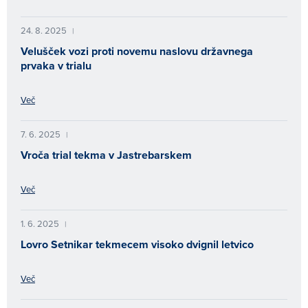
24. 8. 2025
|
Velušček vozi proti novemu naslovu državnega
prvaka v trialu
Več
7. 6. 2025
|
Vroča trial tekma v Jastrebarskem
Več
1. 6. 2025
|
Lovro Setnikar tekmecem visoko dvignil letvico
Več