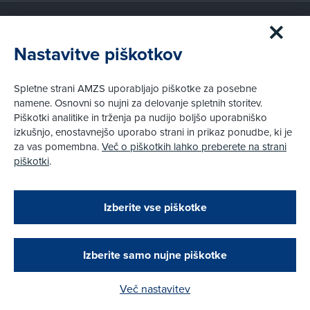
Članstvo AMZS
Postanite član AMZS
Nastavitve piškotkov
Zakaj (p)ostati član?
Primerjava članstev
Spletne strani AMZS uporabljajo piškotke za posebne
Kako vam pomagamo
namene. Osnovni so nujni za delovanje spletnih storitev.
Piškotki analitike in trženja pa nudijo boljšo uporabniško
izkušnjo, enostavnejšo uporabo strani in prikaz ponudbe, ki je
Pravni vidiki
za vas pomembna.
Več o piškotkih lahko preberete na strani
Piškotki
piškotki
.
Politika zasebnosti
Pravno obvestilo
Zapri
Podarjamo vam 10 €!
Izberite vse piškotke
Obstoječi in novi AMZS člani, ki boste v AMZS
centru sklenili avtomobilsko zavarovanje in
© AMZS
Produkcija:
Creatim
|
opravili registracijo vozila, boste prejeli
Pri spletni včlanitvi so podprta naslednja plačilna sredstva:
vrednostno darilno kartico z dobroimetjem v višini
Izberite samo nujne piškotke
10 €.
Več nastavitev
Kako do darila?