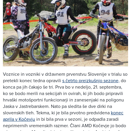
Voznice in vozniki v državnem prvenstvu Slovenije v trialu so
pretekli konec tedna opravili
s četrto preizkušnjo sezone,
do
konca pa jih čakajo še tri. Prva bo v nedeljo, 21. septembra,
ko se bodo merili na sekcijah in ovirah, ki jih bodo pripravili
hrvaški motošportni funkcionarji in zanesenjaki na poligonu
Jaska v Jastrebarskem. Nato pa sledita še dve dirki na
slovenskih tleh. Tekma, ki je bila prvotno predvidena
konec
aprila v Kočevju
in bi bila prva v sezoni, je odpadla zaradi
neprimernih vremenskih razmer. Člani AMD Kočevje jo bodo