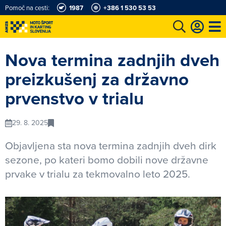
Pomoč na cesti:
1987
+386 1 530 53 53
e
Karting in motošportni center
Najboljši za volanom
Moj AMZS
Nova termina zadnjih dveh
preizkušenj za državno
prvenstvo v trialu
29. 8. 2025
Objavljena sta nova termina zadnjih dveh dirk
sezone, po kateri bomo dobili nove državne
prvake v trialu za tekmovalno leto 2025.