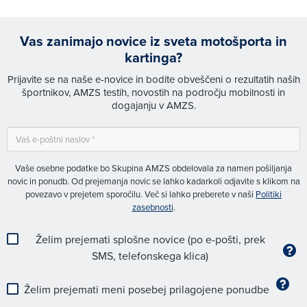
Vas zanimajo novice iz sveta motošporta in
kartinga?
Prijavite se na naše e-novice in bodite obveščeni o rezultatih naših
športnikov, AMZS testih, novostih na področju mobilnosti in
dogajanju v AMZS.
Vaše osebne podatke bo Skupina AMZS obdelovala za namen pošiljanja
novic in ponudb. Od prejemanja novic se lahko kadarkoli odjavite s klikom na
povezavo v prejetem sporočilu. Več si lahko preberete v naši
Politiki
zasebnosti
.
Želim prejemati splošne novice (po e-pošti, prek
SMS, telefonskega klica)
Želim prejemati meni posebej prilagojene ponudbe