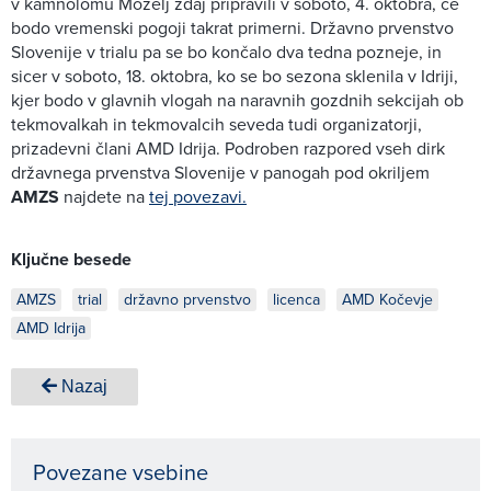
v kamnolomu Mozelj zdaj pripravili v soboto, 4. oktobra, če
bodo vremenski pogoji takrat primerni. Državno prvenstvo
Slovenije v trialu pa se bo končalo dva tedna pozneje, in
sicer v soboto, 18. oktobra, ko se bo sezona sklenila v Idriji,
kjer bodo v glavnih vlogah na naravnih gozdnih sekcijah ob
tekmovalkah in tekmovalcih seveda tudi organizatorji,
prizadevni člani AMD Idrija. Podroben razpored vseh dirk
državnega prvenstva Slovenije v panogah pod okriljem
AMZS
najdete na
tej povezavi.
Ključne besede
AMZS
trial
državno prvenstvo
licenca
AMD Kočevje
AMD Idrija
Nazaj
Povezane vsebine