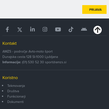
PRIJAVA
Kontakt
AMZS - področje Avto-moto šport
Dunajska cesta 128
SI-1000
Ljubljana
Informacije:
(01) 530 52 30
sport@amzs.si
Koristno
Tekmovanja
Društva
Funkcionarji
Dokumenti