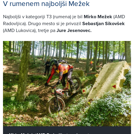
V rumenem najboljši Mežek
Najboljši v kategoriji T3 (rumena) je bil
Mirko Mežek
(AMD
Radovljica). Drugo mesto si je privozil
Sebastjan Sikovšek
(AMD Lukovica), tretje pa
Jure Jesenovec.