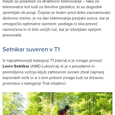
trasah so poskrbeli za atraktivno tekmovanje – tako za
tekmovalce kot tudi za številne gledalce, ki so dogodek
spremljali ob progi. Čeprav je teden pred dirko zaznamovalo
deževno vreme, je na dan tekmovanja posijalo sonce, kar je
omogočilo optimalne razmere: podlaga ni bila preveč
razmočena in ni bilo večjih luž, kar je izboljšalo oprijem
pnevmatik.
Setnikar suveren v T1
V najzahtevnejši kategorji T1 (rdeča) si je zmago privozil
Lovro Setnikar
(AMD Lukovica), ki je s preudarno in
premišljeno vožnjo kljub zahtevnim oviram zbral najmanj
kazenskih točk in si s tem priboril zmago tudi za državno
prvenstvo v kategoriji Trial mladinci.