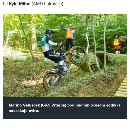
bil
Kyle Milne
(AMD Lukovica).
Marino Velušček (GAS Vrtejba) pod budnim očesom sodnika
naskakuje oviro.