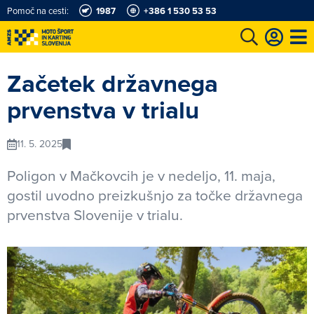
Pomoč na cesti:
1987
+386 1 530 53 53
e
Karting in motošportni center
Najboljši za volanom
Moj AMZS
Začetek državnega
prvenstva v trialu
11. 5. 2025
Poligon v Mačkovcih je v nedeljo, 11. maja,
gostil uvodno preizkušnjo za točke državnega
prvenstva Slovenije v trialu.