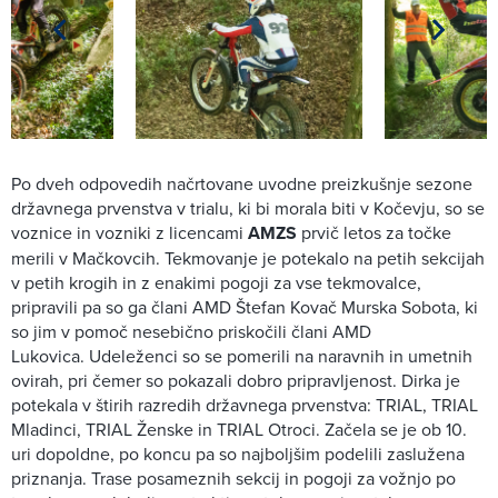
Po dveh odpovedih načrtovane uvodne preizkušnje sezone
državnega prvenstva v trialu, ki bi morala biti v Kočevju, so se
voznice in vozniki z licencami
AMZS
prvič letos za točke
merili v Mačkovcih. Tekmovanje je potekalo na petih sekcijah
v petih krogih in z enakimi pogoji za vse tekmovalce,
pripravili pa so ga člani AMD Štefan Kovač Murska Sobota, ki
so jim v pomoč nesebično priskočili člani AMD
Lukovica. Udeleženci so se pomerili na naravnih in umetnih
ovirah, pri čemer so pokazali dobro pripravljenost. Dirka je
potekala v štirih razredih državnega prvenstva: TRIAL, TRIAL
Mladinci, TRIAL Ženske in TRIAL Otroci. Začela se je ob 10.
uri dopoldne, po koncu pa so najboljšim podelili zaslužena
priznanja. Trase posameznih sekcij in pogoji za vožnjo po