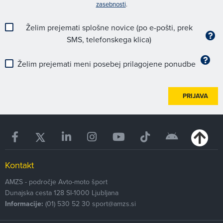
zasebnosti
.
Želim prejemati splošne novice (po e-pošti, prek
SMS, telefonskega klica)
Želim prejemati meni posebej prilagojene ponudbe
PRIJAVA
Kontakt
AMZS - področje Avto-moto šport
Dunajska cesta 128
SI-1000
Ljubljana
Informacije:
(01) 530 52 30
sport@amzs.si