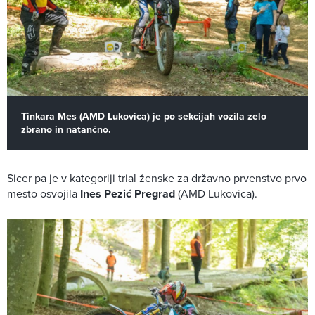
Tinkara Mes (AMD Lukovica) je po sekcijah vozila zelo
zbrano in natančno.
Sicer pa je v kategoriji trial ženske za državno prvenstvo prvo
mesto osvojila
Ines Pezić Pregrad
(AMD Lukovica).