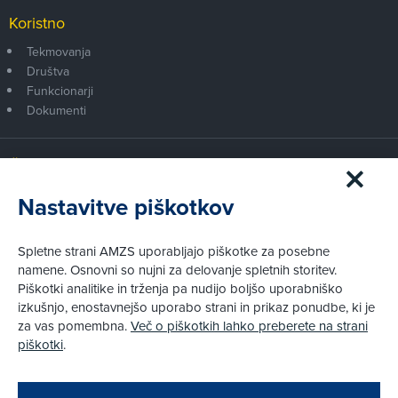
Koristno
Tekmovanja
Društva
Funkcionarji
Dokumenti
Članstvo AMZS
Postanite član AMZS
Nastavitve piškotkov
Zakaj (p)ostati član?
Primerjava članstev
Spletne strani AMZS uporabljajo piškotke za posebne
Kako vam pomagamo
namene. Osnovni so nujni za delovanje spletnih storitev.
Piškotki analitike in trženja pa nudijo boljšo uporabniško
izkušnjo, enostavnejšo uporabo strani in prikaz ponudbe, ki je
Pravni vidiki
za vas pomembna.
Več o piškotkih lahko preberete na strani
Piškotki
piškotki
.
Politika zasebnosti
Pravno obvestilo
Zapri