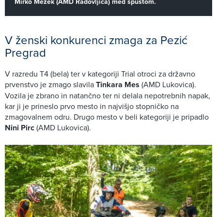
Mirko Mežek (AMD Radovljica) med spustom.
V ženski konkurenci zmaga za Pezić
Pregrad
V razredu T4 (bela) ter v kategoriji Trial otroci za državno
prvenstvo je zmago slavila
Tinkara Mes
(AMD Lukovica).
Vozila je zbrano in natančno ter ni delala nepotrebnih napak,
kar ji je prineslo prvo mesto in najvišjo stopničko na
zmagovalnem odru. Drugo mesto v beli kategoriji je pripadlo
Nini Pirc
(AMD Lukovica).