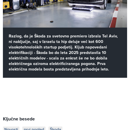
Razlog, da je Škoda za svetovno premiero izbrala Tel Aviv,
ni naključje, saj v Izraelu ta hip deluje več kot 600
visokotehnoloških startup podjetij. Kljub napovedani
elektrifikaciji - Škoda bo do leta 2025 predstavila 10
električnih modelov - scala za enkrat še ne bo dobila
električnega oziroma elektrificiranega pogona. Prva
električna modela bosta predstavljena prihodnje leto.
Ključne besede
Novosti
prvi pogled
Škoda