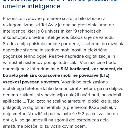
umetne inteligence
Prizorišče svetovne premiere scale je bilo izbrano z
razlogom: izraelski Tel Aviv je ena od prestolnic umetne
inteligence, kjer je 8 univerz in kar 19 tehnoloških
inkubatorjev umetne inteligence. Škoda si je na vzhodu
Sredozemlja poiskala močne partnerje, s katerimi bo razvijala
napredne sisteme in storitve mobilnosti in električne
pogonske tehnologije. Rešitve napredne digitalizacije in
varnostnih sistemov ponuja tudi scala. Vse različice bodo
opremljene z integriranimi
e-SIM karticami, kar pomeni, da
bo avto prek širokopasovne mobilne povezave (LTE)
vsezkozi povezan s svetom
. Voznik bo prek zaslona
mobilnega telefona lahko komuniciral z avtom, ga na daljavo
denimo zaklenil, si v navigacijo naložil načrt poti, posodobil
aplikacije … Tudi zato na scalino armaturni plošči kraljujejo
prilagodljivi digitalni merilniki (s premerom 10,25 palca), v
najpametnejši različici pa ima avto še 9,2-palčni zaslon na
dotik, ki so ga umestili na zgornji del osrednjega dela
armaturne plošče, blizu voznikovim očem.