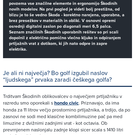
povzema vse značilne elemente in ergonomijo Škodinih
novih modelov. Na prvi pogled je videti bolj prestižna, od
blizu je to še vedno Škoda - korektno narejena, uporabna, a
brez presežkov v materialih in obliki. V osnovni opremi
osrednji digitalni zaslon po diagonali meri 6,5 palca.
Seznam značilnih Škodinih uporabnih rešitev so pri scali
dopolnil z električno pomično vlečno kljuko in odpiranjem
prtljažnih vrat z dotikom, ki jih nato odpre in zapre
elektrika.
Je ali ni največja? Bo golf izgubil naslov
“ljudskega” prvaka zaradi češkega golfa?
Trditvam Škodinih oblikovalcev o največjem prtljažniku v
razredu smo oporekali s
hondo civic
. Priznavajo, da ima
honda za 11 litrov večjo prostornino prtljažnika, a trdijo, da po
zasnovi ne sodi med klasične kombilimuzine pač pa med
limuzine z dvižnimi zadnjimi vrat - kot octavia. Ob
prevrnjenem naslonjalu zadnje klopi sicer scala s 1410 litri