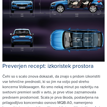
Preverjen recept: izkoristek prostora
Čehi so s scalo znova dokazali, da znajo s pridom izkoristiti
vse tehnične prednosti, ki so jim na voljo pod streho
koncerna Volkswagen. Ko smo nekaj minut po razkritju na
svetovni premieri sedli v avto, je prve vtise zaznamovala
predvsem prostornost. Scala je prva škoda, postavljena na
prilagodljivo koncernsko osnovo MQB-A0, namenjeno