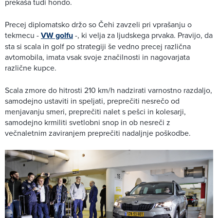
prekaša tudi hondo.
Precej diplomatsko držo so Čehi zavzeli pri vprašanju o
tekmecu -
VW golfu
-, ki velja za ljudskega prvaka. Pravijo, da
sta si scala in golf po strategiji še vedno precej različna
avtomobila, imata vsak svoje značilnosti in nagovarjata
različne kupce.
Scala zmore do hitrosti 210 km/h nadzirati varnostno razdaljo,
samodejno ustaviti in speljati, preprečiti nesrečo od
menjavanju smeri, preprečiti nalet s pešci in kolesarji,
samodejno krmiliti svetlobni snop in ob nesreči z
večnaletnim zaviranjem preprečiti nadaljnje poškodbe.