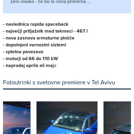
zelo visoko - če bo le cena primerna …
- naslednica rapida spaceback
- največji prtljažnik med tekmeci - 467 l
- nova zasnova armaturne plošče
- dopolnjeni varnostni sistemi
- spletna povezava
- motorji od 66 do 110 kW
- naprodaj aprila ali maj
a
Fotoutrinki s svetovne premiere v Tel Avivu