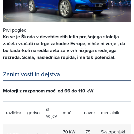
Prvi pogled
Ko se je Škoda v devetdesetih letih prejšnjega stoletja
začela vračati na trge zahodne Evrope, nihče ni verjel, da
bo kadarkoli naredila avto za v vrh nižjega srednjega
razreda. Scala, naslednica rapida, ima tak potencial.
Zanimivosti in dejstva
Motorji z razponom moči od 66 do 110 kW
št.
različica
gorivo
moč
navor
menjalnik
valjev
70 kW
175
5-stopenjski