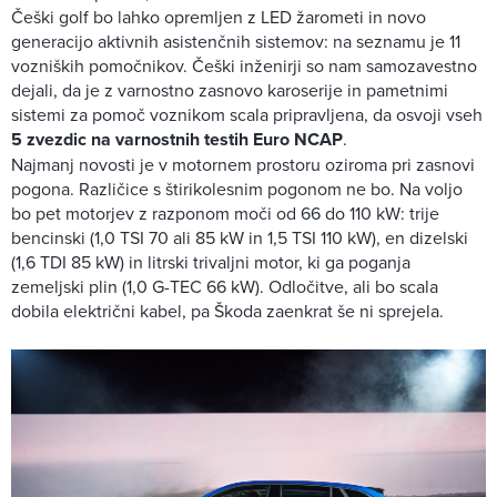
Češki golf bo lahko opremljen z LED žarometi in novo
generacijo aktivnih asistenčnih sistemov: na seznamu je 11
vozniških pomočnikov. Češki inženirji so nam samozavestno
dejali, da je z varnostno zasnovo karoserije in pametnimi
sistemi za pomoč voznikom scala pripravljena, da osvoji vseh
5 zvezdic na varnostnih testih Euro NCAP
.
Najmanj novosti je v motornem prostoru oziroma pri zasnovi
pogona. Različice s štirikolesnim pogonom ne bo. Na voljo
bo pet motorjev z razponom moči od 66 do 110 kW: trije
bencinski (1,0 TSI 70 ali 85 kW in 1,5 TSI 110 kW), en dizelski
(1,6 TDI 85 kW) in litrski trivaljni motor, ki ga poganja
zemeljski plin (1,0 G-TEC 66 kW). Odločitve, ali bo scala
dobila električni kabel, pa Škoda zaenkrat še ni sprejela.