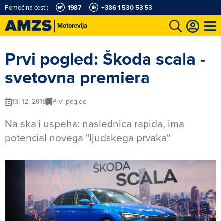
Pomoč na cesti:
1987
+386 1 530 53 53
Motorevija
t
Karting in motošportni center
Najboljši za volanom
Moj AMZS
Prvi pogled: Škoda scala -
svetovna premiera
13. 12. 2018
Prvi pogled
Na skali uspeha: naslednica rapida, ima
potencial novega "ljudskega prvaka"