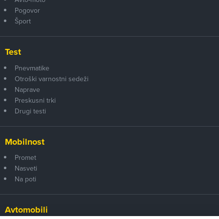
Pogovor
Šport
Test
Pnevmatike
Otroški varnostni sedeži
Naprave
Preskusni trki
Drugi testi
Mobilnost
Promet
Nasveti
Na poti
Avtomobili