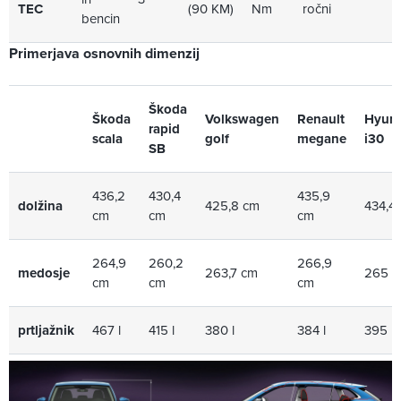
TEC
(90 KM)
Nm
ročni
bencin
Primerjava osnovnih dimenzij
Škoda
Škoda
Volkswagen
Renault
Hyun
rapid
scala
golf
megane
i30
SB
436,2
430,4
435,9
dolžina
425,8 cm
434,4
cm
cm
cm
264,9
260,2
266,9
medosje
263,7 cm
265 
cm
cm
cm
prtljažnik
467 l
415 l
380 l
384 l
395 l