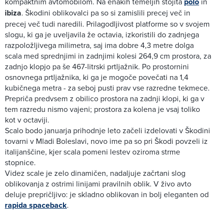
kompaktnim avtomobilom. Na enakih temeljih stojita
polo
in
ibiza
. Škodini oblikovalci pa so si zamislili precej več in
precej več tudi naredili. Prilagodljivost platforme so v svojem
slogu, ki ga je uveljavila že octavia, izkoristili do zadnjega
razpoložljivega milimetra, saj ima dobre 4,3 metre dolga
scala med sprednjimi in zadnjimi kolesi 264,9 cm prostora, za
zadnjo klopjo pa še 467-litrski prtljažnik. Po prostornini
osnovnega prtljažnika, ki ga je mogoče povečati na 1,4
kubičnega metra - za seboj pusti prav vse razredne tekmece.
Prepriča predvsem z obilico prostora na zadnji klopi, ki ga v
tem razredu nismo vajeni; prostora za kolena je vsaj toliko
kot v octaviji.
Scalo bodo januarja prihodnje leto začeli izdelovati v Škodini
tovarni v Mladi Boleslavi, novo ime pa so pri Škodi povzeli iz
italijanščine, kjer scala pomeni lestev oziroma strme
stopnice.
Videz scale je zelo dinamičen, nadaljuje začrtani slog
oblikovanja z ostrimi linijami pravilnih oblik. V živo avto
deluje prepričljivo: je skladno oblikovan in bolj eleganten od
rapida spaceback
.