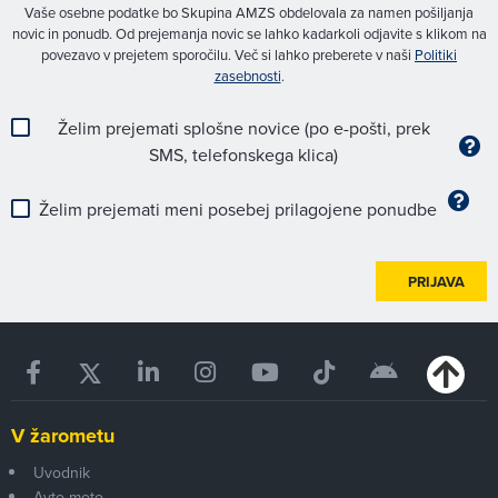
Vaše osebne podatke bo Skupina AMZS obdelovala za namen pošiljanja
novic in ponudb. Od prejemanja novic se lahko kadarkoli odjavite s klikom na
povezavo v prejetem sporočilu. Več si lahko preberete v naši
Politiki
zasebnosti
.
Želim prejemati splošne novice (po e-pošti, prek
SMS, telefonskega klica)
Želim prejemati meni posebej prilagojene ponudbe
PRIJAVA
V žarometu
Uvodnik
Avto-moto