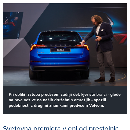
Pri obliki izstopa predvsem zadnji del, kjer ste bralci - glede
na prve odzive na naših družabnih omrežjih - opazili
podobnosti z drugimi znamkami predvsem Volvom.
Svetovna premiera v eni od prestolnic