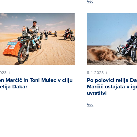
Več
2023
8. 1. 2023
|
|
n Marčič in Toni Mulec v cilju
Po polovici relija D
relija Dakar
Marčič ostajata v igr
uvrstitvi
Več