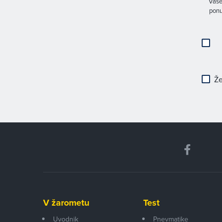
Vaše
ponu
Že
V žarometu
Test
Uvodnik
Pnevmatike