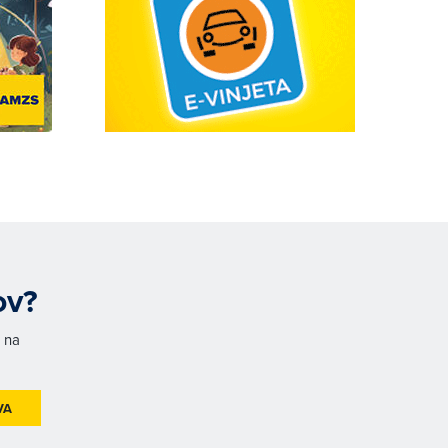
ov?
h na
VA