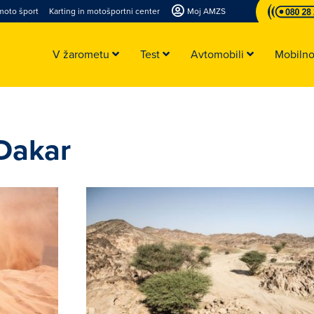
moto šport
Karting in motošportni center
Moj AMZS
V žarometu
Test
Avtomobili
Mobiln
 Dakar