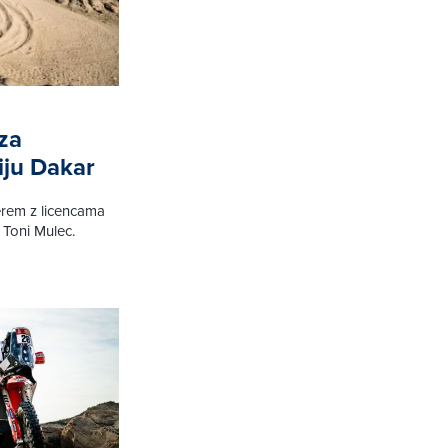
za
iju Dakar
terem z licencama
Toni Mulec.