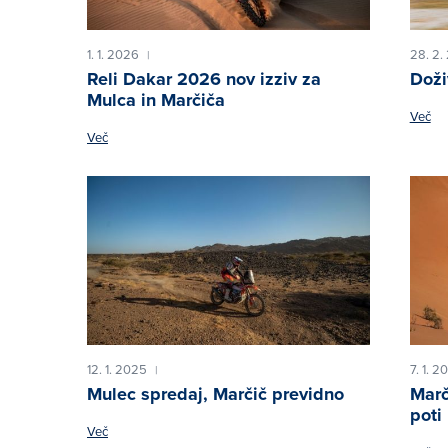
1. 1. 2026
28. 2.
|
Reli Dakar 2026 nov izziv za
Doži
Mulca in Marčiča
Več
Več
12. 1. 2025
7. 1. 2
|
Mulec spredaj, Marčič previdno
Marč
poti
Več