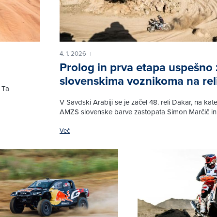
4. 1. 2026
|
Prolog in prva etapa uspešno 
slovenskima voznikoma na rel
 Ta
V Savdski Arabiji se je začel 48. reli Dakar, na ka
AMZS slovenske barve zastopata Simon Marčič in 
Več