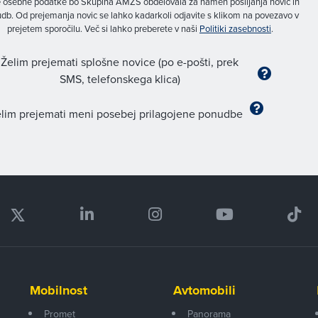
 osebne podatke bo Skupina AMZS obdelovala za namen pošiljanja novic in
db. Od prejemanja novic se lahko kadarkoli odjavite s klikom na povezavo v
prejetem sporočilu. Več si lahko preberete v naši
Politiki zasebnosti
.
Želim prejemati splošne novice (po e-pošti, prek
SMS, telefonskega klica)
lim prejemati meni posebej prilagojene ponudbe
Mobilnost
Avtomobili
Promet
Panorama