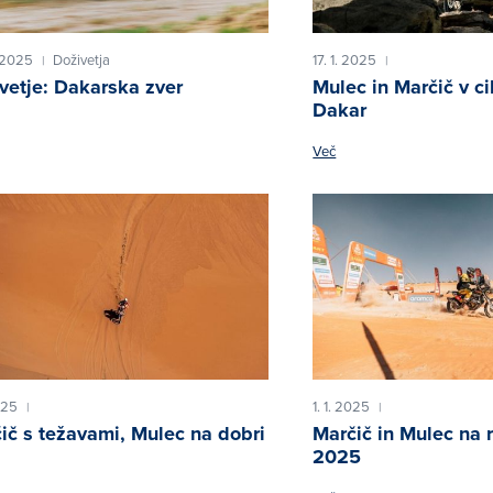
 2025
Doživetja
17. 1. 2025
|
|
vetje: Dakarska zver
Mulec in Marčič v cil
Dakar
Več
025
1. 1. 2025
|
|
ič s težavami, Mulec na dobri
Marčič in Mulec na 
2025