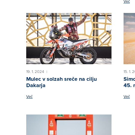
Več
19. 1. 2024
15. 1. 
|
Mulec v solzah sreče na cilju
Simo
Dakarja
45. 
Več
Več