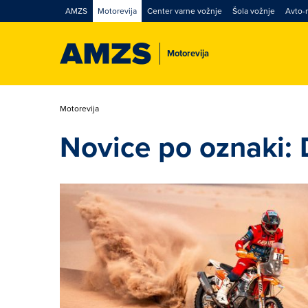
AMZS
Motorevija
Center varne vožnje
Šola vožnje
Avto-
Motorevija
Motorevija
Novice po oznaki: