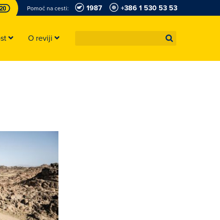
1987
+386 1 530 53 53
Pomoč na cesti:
ost
O reviji