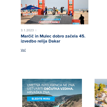
3. 1. 2023
|
Marčič in Mulec dobro začela 45.
izvedbo relija Dakar
Več