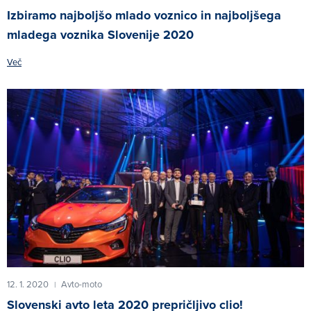
Izbiramo najboljšo mlado voznico in najboljšega
mladega voznika Slovenije 2020
Več
12. 1. 2020
Avto-moto
|
Slovenski avto leta 2020 prepričljivo clio!