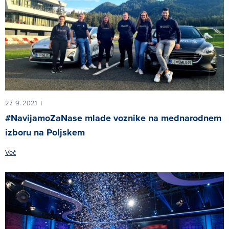
27. 9. 2021
|
#NavijamoZaNase mlade voznike na mednarodnem
izboru na Poljskem
Več