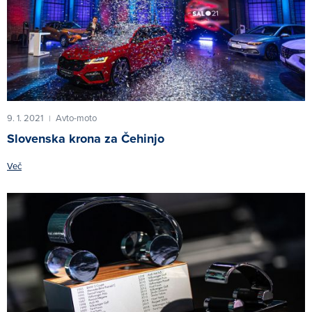
9. 1. 2021
Avto-moto
|
Slovenska krona za Čehinjo
Več