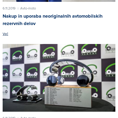
6.11.2019
Avto-moto
|
Nakup in uporaba neoriginalnih avtomobilskih
rezervnih delov
Več