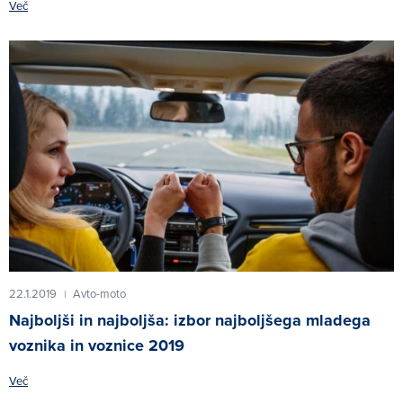
Več
22.1.2019
Avto-moto
|
Najboljši in najboljša: izbor najboljšega mladega
voznika in voznice 2019
Več