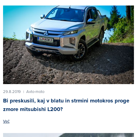
29.8.2019
Avto-moto
|
Bi preskusili, kaj v blatu in strmini motokros proge
zmore mitsubishi L200?
Več