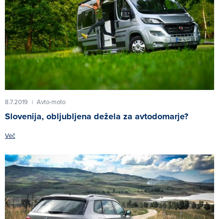
8.7.2019
Avto-moto
|
Slovenija, obljubljena dežela za avtodomarje?
Več