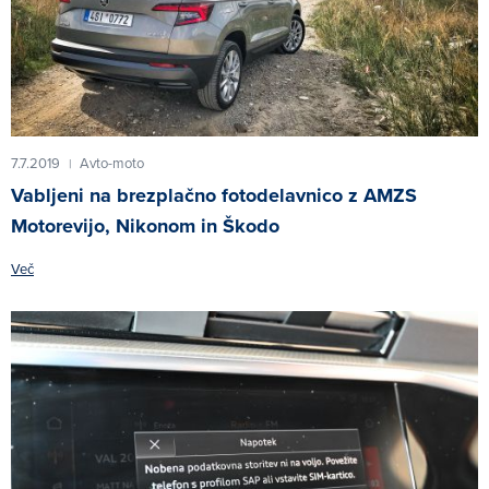
7.7.2019
Avto-moto
|
Vabljeni na brezplačno fotodelavnico z AMZS
Motorevijo, Nikonom in Škodo
Več