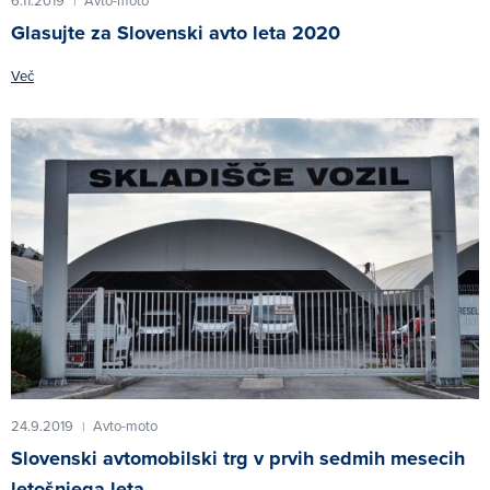
6.11.2019
Avto-moto
|
Glasujte za Slovenski avto leta 2020
Več
24.9.2019
Avto-moto
|
Slovenski avtomobilski trg v prvih sedmih mesecih
letošnjega leta