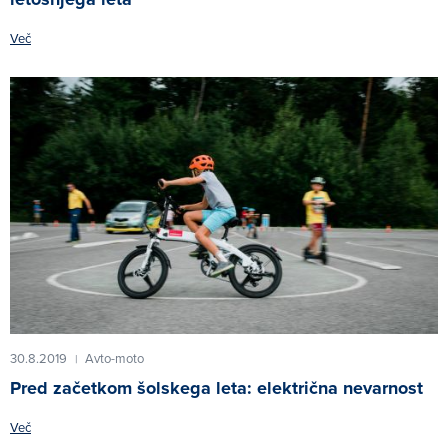
Več
30.8.2019
Avto-moto
|
Pred začetkom šolskega leta: električna nevarnost
Več