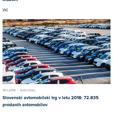
Več
30.1.2019
Avto-moto
|
Slovenski avtomobilski trg v letu 2018: 72.835
prodanih avtomobilov