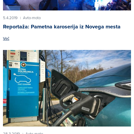
5.4.2019
Avto-moto
|
Reportaža: Pametna karoserija iz Novega mesta
Več
28.3.2019
Avto-moto
|