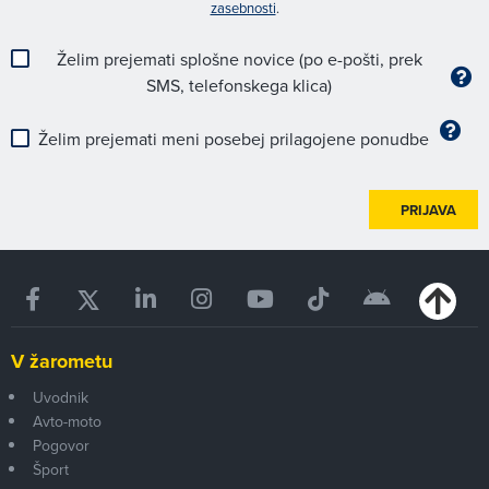
zasebnosti
.
Želim prejemati splošne novice (po e-pošti, prek
SMS, telefonskega klica)
Želim prejemati meni posebej prilagojene ponudbe
PRIJAVA
V žarometu
Uvodnik
Avto-moto
Pogovor
Šport