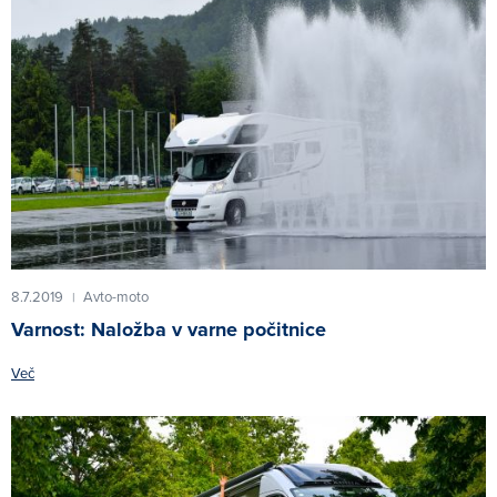
8.7.2019
Avto-moto
|
Varnost: Naložba v varne počitnice
Več