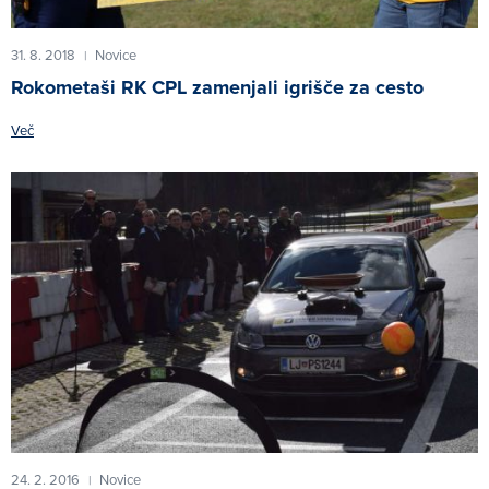
31. 8. 2018
Novice
|
Rokometaši RK CPL zamenjali igrišče za cesto
Več
24. 2. 2016
Novice
|