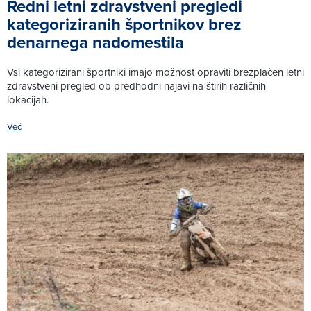
Redni letni zdravstveni pregledi
kategoriziranih športnikov brez
denarnega nadomestila
Vsi kategorizirani športniki imajo možnost opraviti brezplačen letni
zdravstveni pregled ob predhodni najavi na štirih različnih
lokacijah.
Več