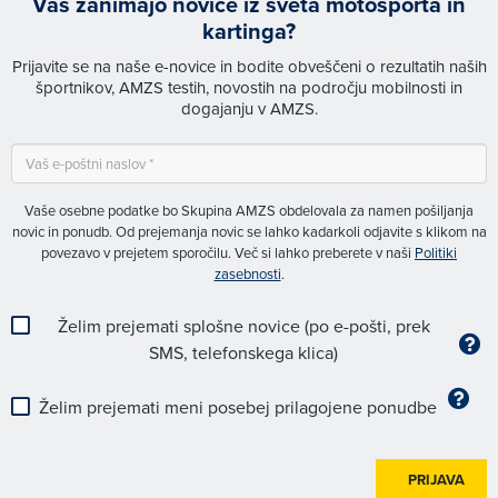
Vas zanimajo novice iz sveta motošporta in
kartinga?
Prijavite se na naše e-novice in bodite obveščeni o rezultatih naših
športnikov, AMZS testih, novostih na področju mobilnosti in
dogajanju v AMZS.
Vaše osebne podatke bo Skupina AMZS obdelovala za namen pošiljanja
novic in ponudb. Od prejemanja novic se lahko kadarkoli odjavite s klikom na
povezavo v prejetem sporočilu. Več si lahko preberete v naši
Politiki
zasebnosti
.
Želim prejemati splošne novice (po e-pošti, prek
SMS, telefonskega klica)
Želim prejemati meni posebej prilagojene ponudbe
PRIJAVA