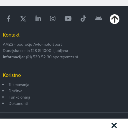
Kontakt
AMZS - področje Avto-moto šport
Dunajska cesta 128
SI-1000
Ljubljana
Informacije:
(01) 530 52 30
sport@amzs.si
Koristno
Tekmovanja
Društva
Funkcionarji
Dokumenti
Članstvo AMZS