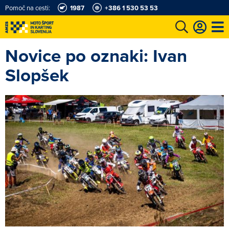
Pomoč na cesti:
1987
+386 1 530 53 53
Novice po oznaki: Ivan
e
Karting in motošportni center
Najboljši za volanom
Moj AMZS
Slopšek