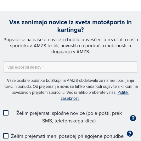
Vas zanimajo novice iz sveta motošporta in
kartinga?
Prijavite se na naše e-novice in bodite obveščeni o rezultatih naših
športnikov, AMZS testih, novostih na področju mobilnosti in
dogajanju v AMZS.
Vaše osebne podatke bo Skupina AMZS obdelovala za namen pošiljanja
novic in ponudb. Od prejemanja novic se lahko kadarkoli odjavite s klikom na
povezavo v prejetem sporočilu. Več si lahko preberete v naši
Politiki
zasebnosti
.
Želim prejemati splošne novice (po e-pošti, prek
SMS, telefonskega klica)
Želim prejemati meni posebej prilagojene ponudbe