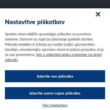
Članstvo AMZS
Postanite član AMZS
Nastavitve piškotkov
Zakaj (p)ostati član?
Primerjava članstev
Spletne strani AMZS uporabljajo piškotke za posebne
Kako vam pomagamo
namene. Osnovni so nujni za delovanje spletnih storitev.
Piškotki analitike in trženja pa nudijo boljšo uporabniško
izkušnjo, enostavnejšo uporabo strani in prikaz ponudbe, ki je
Pravni vidiki
za vas pomembna.
Več o piškotkih lahko preberete na strani
Piškotki
piškotki
.
Politika zasebnosti
Pravno obvestilo
Zapri
Podarjamo vam 10 €!
Izberite vse piškotke
Obstoječi in novi AMZS člani, ki boste v AMZS
centru sklenili avtomobilsko zavarovanje in
© AMZS
Produkcija:
Creatim
|
opravili registracijo vozila, boste prejeli
Pri spletni včlanitvi so podprta naslednja plačilna sredstva:
vrednostno darilno kartico z dobroimetjem v višini
Izberite samo nujne piškotke
10 €.
Več nastavitev
Kako do darila?