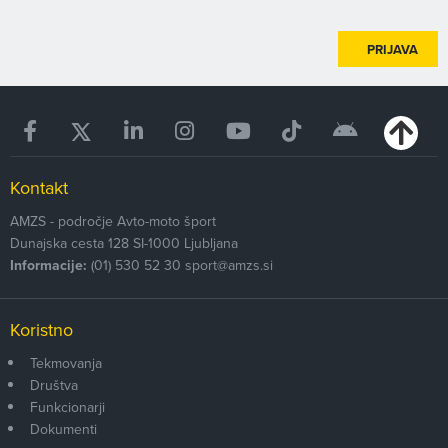
PRIJAVA
Kontakt
AMZS - področje Avto-moto šport
Dunajska cesta 128
SI-1000
Ljubljana
Informacije:
(01) 530 52 30
sport@amzs.si
Koristno
Tekmovanja
Društva
Funkcionarji
Dokumenti