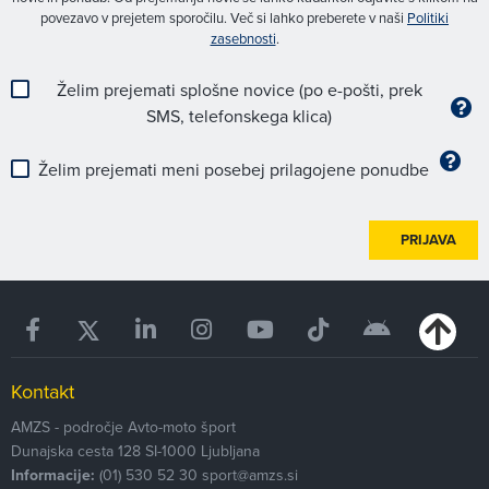
povezavo v prejetem sporočilu. Več si lahko preberete v naši
Politiki
zasebnosti
.
Želim prejemati splošne novice (po e-pošti, prek
SMS, telefonskega klica)
Želim prejemati meni posebej prilagojene ponudbe
PRIJAVA
Kontakt
AMZS - področje Avto-moto šport
Dunajska cesta 128
SI-1000
Ljubljana
Informacije:
(01) 530 52 30
sport@amzs.si