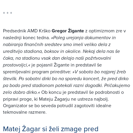
Predsednik AMD Krško
Gregor Žigante
z optimizmom zre v
naslednji konec tedna.
»Poleg urejanja dokumentov in
nabiranja finančnih sredstev smo imeli veliko dela z
ureditvijo stadiona, boksov in okolice. Nekaj dela nas še
čaka, na stadionu vsak dan delajo naši požrtvovalni
prostovoljci,«
je pojasnil Žigante in predstavil še
spremljevalni program prireditve:
»V soboto bo najprej žreb
številk. Po sobotni dirki bo na sporedu koncert, že pred dirko
pa bodo pred stadionom potekali razni dogodki. Pričakujemo
zelo dobro dirko.«
Ob koncu je predstavil še podrobnosti o
pripravi proge, ki Mateju Žagarju ne ustreza najbolj.
Organizator se bo seveda potrudil zagotoviti idealne
tekmovalne razmere.
Matej Žagar si želi zmage pred