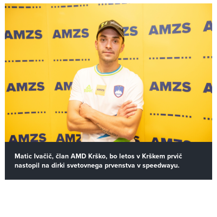
Matic Ivačič, član AMD Krško, bo letos v Krškem prvič
nastopil na dirki svetovnega prvenstva v speedwayu.