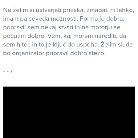
Ne želim si ustvarjati pritiska, zmagati ni lahko,
imam pa seveda možnosti. Forma je dobra,
popravil sem nekaj stvari in na motorju se
počutim dobro. Vem, kaj moram narediti, da
sem hiter, in to je ključ do uspeha. Želim si, da
bo organizator pripravil dobro stezo.