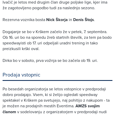
Ivačič je letos med drugim član druge poljske lige, kjer ima
že zagotovljeno pogodbo tudi za naslednjo sezono.
Rezervna voznika bosta
Nick Škorja
in
Denis Štojs
.
Dogajanje se bo v Krškem začelo že v petek, 7. septembra.
Ob 16. uri bo na sporedu žreb startnih številk, za tem pa bodo
speedwayisti ob 17. uri odpeljali uradni trening in tako
preizkusili krški oval.
Dirka bo v soboto, prva vožnja se bo začela ob 19. uri.
Prodaja vstopnic
Po besedah organizatorja se letos vstopnice v predprodaji
dobro prodajajo. Vsem, ki si želijo ogledati speedway
spektakel v Krškem pa svetujejo, naj pohitijo z nakupom - ta
je možen na prodajnih mestih Eventima.
AMZS svojim
članom
v sodelovanju z organizatorjem v predprodaji nudi