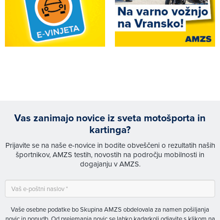
Vas zanimajo novice iz sveta motošporta in
kartinga?
Prijavite se na naše e-novice in bodite obveščeni o rezultatih naših
športnikov, AMZS testih, novostih na področju mobilnosti in
dogajanju v AMZS.
Vaše osebne podatke bo Skupina AMZS obdelovala za namen pošiljanja
novic in ponudb. Od prejemanja novic se lahko kadarkoli odjavite s klikom na