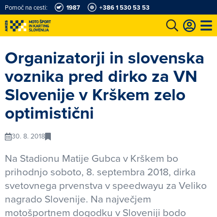
Pomoč na cesti:
1987
+386 1 530 53 53
e
Karting in motošportni center
Najboljši za volanom
Moj AMZS
Organizatorji in slovenska
voznika pred dirko za VN
Slovenije v Krškem zelo
optimistični
30. 8. 2018
Na Stadionu Matije Gubca v Krškem bo
prihodnjo soboto, 8. septembra 2018, dirka
svetovnega prvenstva v speedwayu za Veliko
nagrado Slovenije. Na največjem
motošportnem dogodku v Sloveniji bodo