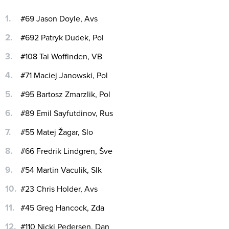
#69 Jason Doyle, Avs
#692 Patryk Dudek, Pol
#108 Tai Woffinden, VB
#71 Maciej Janowski, Pol
#95 Bartosz Zmarzlik, Pol
#89 Emil Sayfutdinov, Rus
#55 Matej Žagar, Slo
#66 Fredrik Lindgren, Šve
#54 Martin Vaculik, Slk
#23 Chris Holder, Avs
#45 Greg Hancock, Zda
#110 Nicki Pedersen, Dan