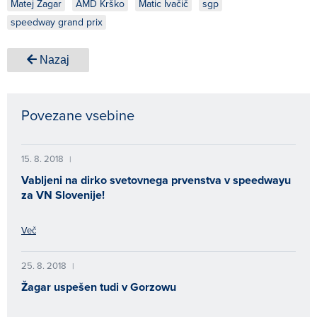
Matej Žagar
AMD Krško
Matic Ivačič
sgp
speedway grand prix
Nazaj
Povezane vsebine
15. 8. 2018
|
Vabljeni na dirko svetovnega prvenstva v speedwayu
za VN Slovenije!
Več
25. 8. 2018
|
Žagar uspešen tudi v Gorzowu