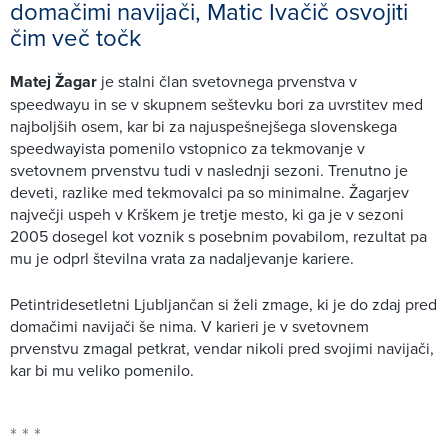
domačimi navijači, Matic Ivačič osvojiti
čim več točk
Matej Žagar
je stalni član svetovnega prvenstva v
speedwayu in se v skupnem seštevku bori za uvrstitev med
najboljših osem, kar bi za najuspešnejšega slovenskega
speedwayista pomenilo vstopnico za tekmovanje v
svetovnem prvenstvu tudi v naslednji sezoni. Trenutno je
deveti, razlike med tekmovalci pa so minimalne. Žagarjev
največji uspeh v Krškem je tretje mesto, ki ga je v sezoni
2005 dosegel kot voznik s posebnim povabilom, rezultat pa
mu je odprl številna vrata za nadaljevanje kariere.
Petintridesetletni Ljubljančan si želi zmage, ki je do zdaj pred
domačimi navijači še nima. V karieri je v svetovnem
prvenstvu zmagal petkrat, vendar nikoli pred svojimi navijači,
kar bi mu veliko pomenilo.