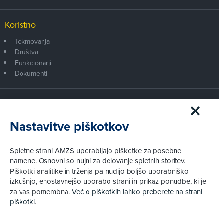
Koristno
Tekmovanja
Društva
Funkcionarji
Dokumenti
Članstvo AMZS
Postanite član AMZS
Nastavitve piškotkov
Zakaj (p)ostati član?
Primerjava članstev
Spletne strani AMZS uporabljajo piškotke za posebne
Kako vam pomagamo
namene. Osnovni so nujni za delovanje spletnih storitev.
Piškotki analitike in trženja pa nudijo boljšo uporabniško
izkušnjo, enostavnejšo uporabo strani in prikaz ponudbe, ki je
Pravni vidiki
za vas pomembna.
Več o piškotkih lahko preberete na strani
Piškotki
piškotki
.
Politika zasebnosti