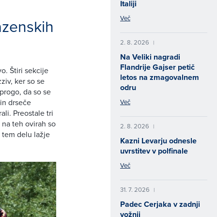
Italiji
Več
azenskih
2. 8. 2026
|
Na Veliki nagradi
Flandrije Gajser petič
. Štiri sekcije
letos na zmagovalnem
ziv, ker so se
odru
 progo, da so se
 in drseče
Več
li. Preostale tri
 na teh ovirah so
2. 8. 2026
|
 tem delu lažje
Kazni Levarju odnesle
uvrstitev v polfinale
Več
31. 7. 2026
|
Padec Cerjaka v zadnji
vožnji