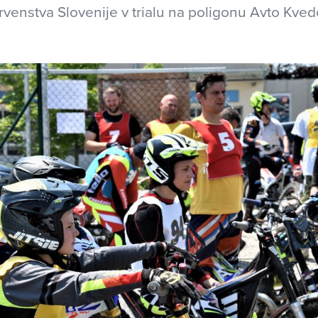
venstva Slovenije v trialu na poligonu Avto Kved