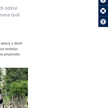
i odzivi
evna tudi
sekcij v štirih
e za nedeljo
na preprosto