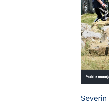
Padci z motorja
Severin