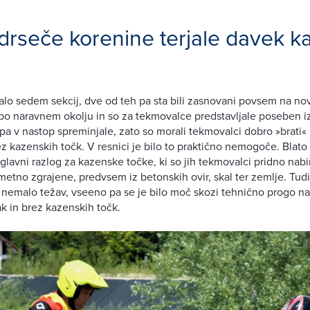
 drseče korenine terjale davek k
jalo sedem sekcij, dve od teh pa sta bili zasnovani povsem na novo
 po naravnem okolju in so za tekmovalce predstavljale poseben iz
pa v nastop spreminjale, zato so morali tekmovalci dobro »brati«
rez kazenskih točk. V resnici je bilo to praktično nemogoče. Blato
glavni razlog za kazenske točke, ki so jih tekmovalci pridno nabira
umetno zgrajene, predvsem iz betonskih ovir, skal ter zemlje. Tudi
 nemalo težav, vseeno pa se je bilo moč skozi tehnično progo na
ak in brez kazenskih točk.