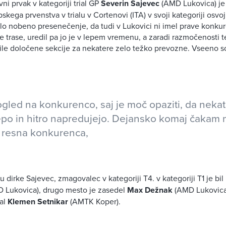
ni prvak v kategoriji trial GP
Severin Sajeve
c
(AMD Lukovica) je
pskega prvenstva v trialu v Cortenovi (ITA) v svoji kategoriji osvoji
ilo nobeno presenečenje, da tudi v Lukovici ni imel prave konkur
e trase, uredil pa jo je v lepem vremenu, a zaradi razmočenosti t
bile določene sekcije za nekatere zelo težko prevozne. Vseeno s
gled na konkurenco, saj je moč opaziti, da nekate
lepo in hitro napredujejo. Dejansko komaj čakam 
i resna konkurenca,
 dirke Sajevec, zmagovalec v kategoriji T4. v kategoriji T1 je bil
 Lukovica), drugo mesto je zasedel
Max Dežnak
(AMD Lukovica)
tal
Klemen Setnikar
(AMTK Koper).