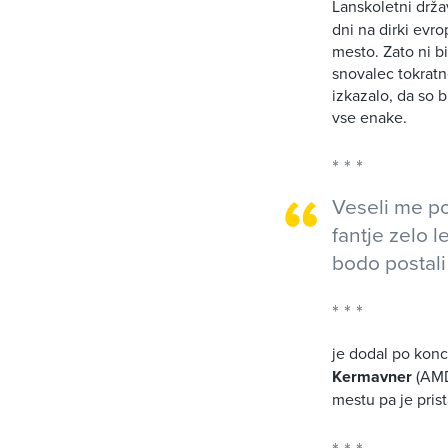
Lanskoletni držav
dni na dirki evro
mesto. Zato ni b
snovalec tokratn
izkazalo, da so 
vse enake.
Veseli me po
fantje zelo 
bodo postal
je dodal po koncu
Kermavner
(AMD
mestu pa je pris