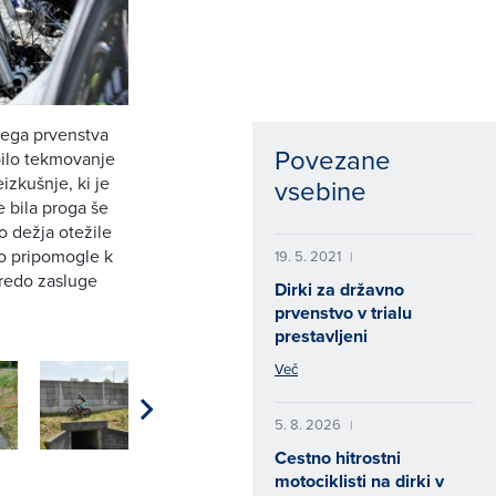
nega prvenstva
Povezane
 bilo tekmovanje
izkušnje, ki je
vsebine
e bila proga še
lo dežja otežile
so pripomogle k
19. 5. 2021
|
gredo zasluge
Dirki za državno
prvenstvo v trialu
prestavljeni
Več
5. 8. 2026
|
Cestno hitrostni
motociklisti na dirki v