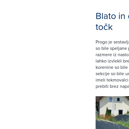
Blato in
točk
Progo je sestavl
so bile speljane
razmere iz nasto
lahko izvlekli b
korenine so bile 
sekcije so bile 
imeli tekmovalci
prebiti brez nap