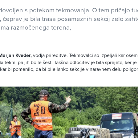
ovoljen s potekom tekmovanja. O tem pričajo tud
 čeprav je bila trasa posameznih sekcij zelo zaht
oma razmočenega terena,
Marjan Kveder,
vodja prireditve. Tekmovalci so izpeljali kar osem 
ki tekmi pa jih bo le šest. Takšna odločitev je bila sprejeta, ker j
ar bi pomenilo, da bi bile lahko sekcije v naravnem delu poligo