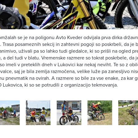
omžalah se je na poligonu Avto Kveder odvijala prva dirka držav
lu. Trasa posameznih sekcij in zahtevni pogoji so poskrbeli, da je
imivo, uživali pa so lahko tudi gledalce, ki so prišli na ogled pre
, a del tudi v blatu. Vremenske razmere so tokrat poskrbele, da j
so imeli v preteklih dneh v Lukovici kar nekaj neviht. Te so z obi
alce, saj je bila zemlja razmočena, velike luže pa zanesljivo ni
u pnevmatik na ovirah. A razmere so bile za vse enake, za kar 
Lukovica, ki so se potrudili z organizacijo tekmovanja.