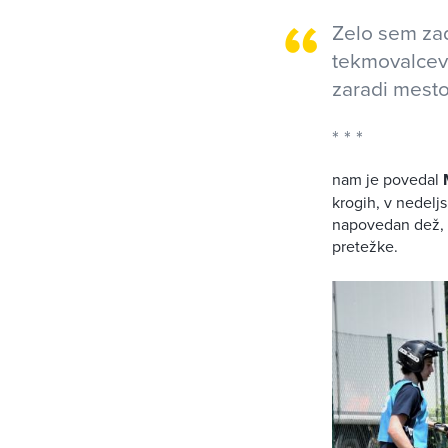
Zelo sem zad
tekmovalcev,
zaradi mest
nam je povedal
krogih, v nedeljs
napovedan dež, k
pretežke.