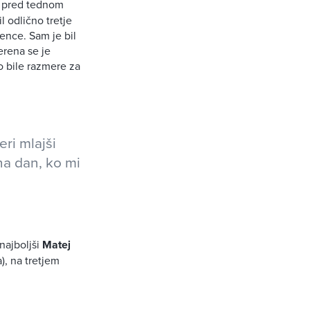
 pred tednom
l odlično tretje
ence. Sam je bil
erena se je
o bile razmere za
ri mlajši
na dan, ko mi
 najboljši
Matej
, na tretjem