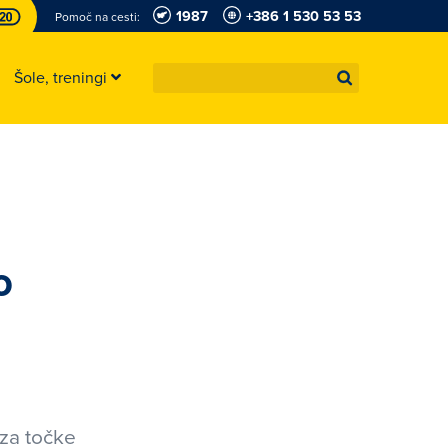
1987
+386 1 530 53 53
Pomoč na cesti:
Šole, treningi
o
 za točke