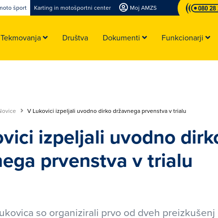
moto šport
Karting in motošportni center
Moj AMZS
Tekmovanja
Društva
Dokumenti
Funkcionarji
Novice
V Lukovici izpeljali uvodno dirko državnega prvenstva v trialu
vici izpeljali uvodno dirk
ega prvenstva v trialu
kovica so organizirali prvo od dveh preizkušenj