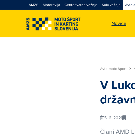
AMZS
Motorevija
Center varne vožnje
Šola vožnje
Avto-
Novice
Avto-moto šport
V Luko
državn
5. 6. 2021
Člani AMD Lu