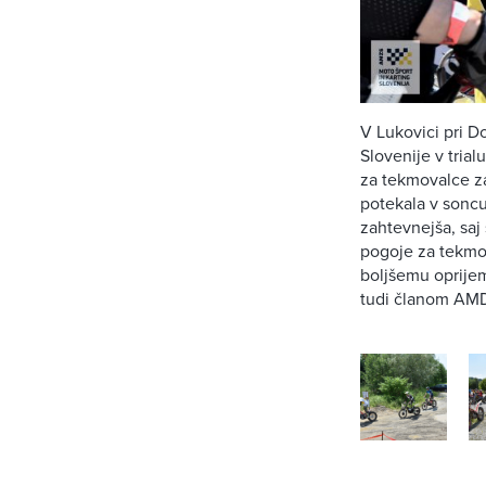
V Lukovici pri D
Slovenije v tria
za tekmovalce zan
potekala v soncu
zahtevnejša, saj 
pogoje za tekmov
boljšemu oprijem
tudi članom AMD 