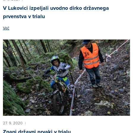
V Lukovici izpeljali uvodno dirko državnega
prvenstva v trialu
Več
27. 9. 2020
|
Znani državni prvaki v trialu