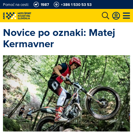
Pomoč na cesti:
1987
+386 1 530 53 53
Novice po oznaki: Matej
e
Karting in motošportni center
Najboljši za volanom
Moj AMZS
Kermavner