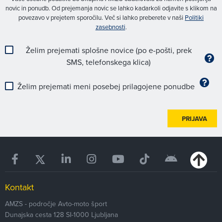
novic in ponudb. Od prejemanja novic se lahko kadarkoli odjavite s klikom na
povezavo v prejetem sporočilu. Več si lahko preberete v naši
Politiki
zasebnosti
.
Želim prejemati splošne novice (po e-pošti, prek
SMS, telefonskega klica)
Želim prejemati meni posebej prilagojene ponudbe
PRIJAVA
Kontakt
AMZS - področje Avto-moto šport
Dunajska cesta 128
SI-1000
Ljubljana