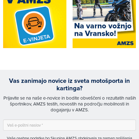
Vas zanimajo novice iz sveta motošporta in
kartinga?
Prijavite se na naše e-novice in bodite obveščeni o rezultatih naših
športnikov, AMZS testih, novostih na področju mobilnosti in
dogajanju v AMZS.
Vaše osebne podatke bo Skupina AMZS obdelovala za namen pošiljanja