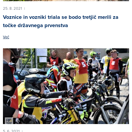
25. 8. 2021
|
Voznice in vozniki triala se bodo tretjič merili za
točke državnega prvenstva
Več
5. 6. 2021
|