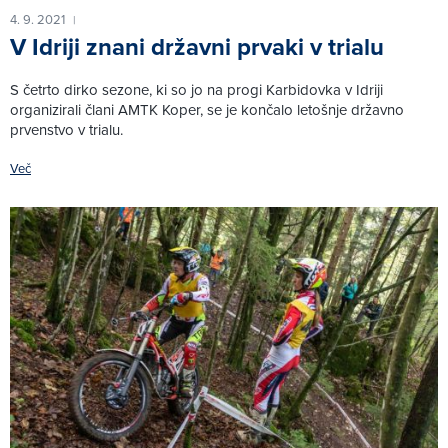
4. 9. 2021
|
V Idriji znani državni prvaki v trialu
S četrto dirko sezone, ki so jo na progi Karbidovka v Idriji
organizirali člani AMTK Koper, se je končalo letošnje državno
prvenstvo v trialu.
Več