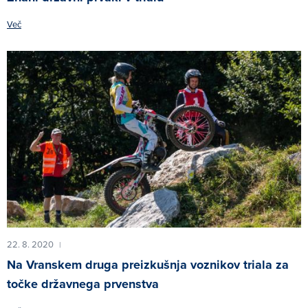
Več
22. 8. 2020
|
Na Vranskem druga preizkušnja voznikov triala za
točke državnega prvenstva