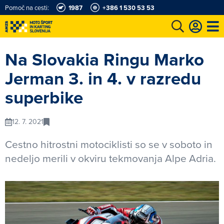
Pomoč na cesti:
1987
+386 1 530 53 53
e
Karting in motošportni center
Najboljši za volanom
Moj AMZS
Na Slovakia Ringu Marko
Jerman 3. in 4. v razredu
superbike
12. 7. 2021
Cestno hitrostni motociklisti so se v soboto in
nedeljo merili v okviru tekmovanja Alpe Adria.