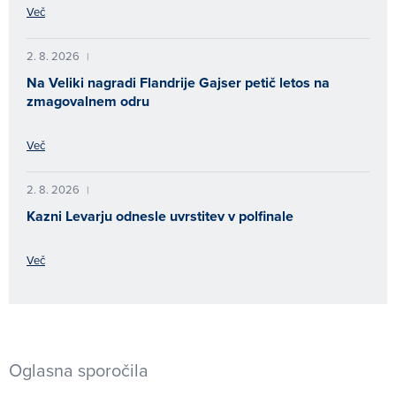
Več
2. 8. 2026
|
Na Veliki nagradi Flandrije Gajser petič letos na
zmagovalnem odru
Več
2. 8. 2026
|
Kazni Levarju odnesle uvrstitev v polfinale
Več
Oglasna sporočila