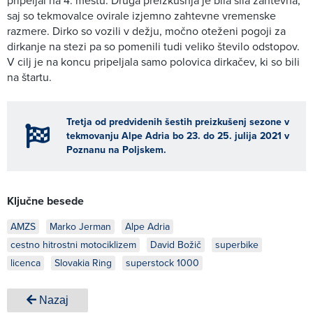
pripeljal na 4. mestu. Druga preizkušnja je bila sila zahtevna,
saj so tekmovalce ovirale izjemno zahtevne vremenske
razmere. Dirko so vozili v dežju, močno oteženi pogoji za
dirkanje na stezi pa so pomenili tudi veliko število odstopov.
V cilj je na koncu pripeljala samo polovica dirkačev, ki so bili
na štartu.
Tretja od predvidenih šestih preizkušenj sezone v
tekmovanju Alpe Adria bo 23. do 25. julija 2021 v
Poznanu na Poljskem.
Ključne besede
AMZS
Marko Jerman
Alpe Adria
cestno hitrostni motociklizem
David Božič
superbike
licenca
Slovakia Ring
superstock 1000
Nazaj