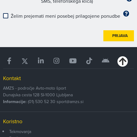
SMS, telefonskega klica)
Želim prejemati meni posebej prilagojene ponudbe
PRIJAVA
Kontakt
AMZS - področje Avto-moto šport
Dunajska cesta 128
SI-1000
Ljubljana
Informacije:
(01) 530 52 30
sport@amzs.si
Koristno
Tekmovanja