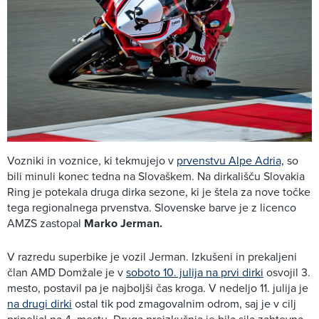
Vozniki in voznice, ki tekmujejo v
prvenstvu Alpe Adria,
so
bili minuli konec tedna na Slovaškem. Na dirkališču Slovakia
Ring je potekala druga dirka sezone, ki je štela za nove točke
tega regionalnega prvenstva. Slovenske barve je z licenco
AMZS zastopal
Marko Jerman.
V razredu superbike je vozil Jerman. Izkušeni in prekaljeni
član AMD Domžale je v
soboto 10. julija na prvi dirki
osvojil 3.
mesto, postavil pa je najboljši čas kroga. V nedeljo 11. julija je
na drugi dirki
ostal tik pod zmagovalnim odrom, saj je v cilj