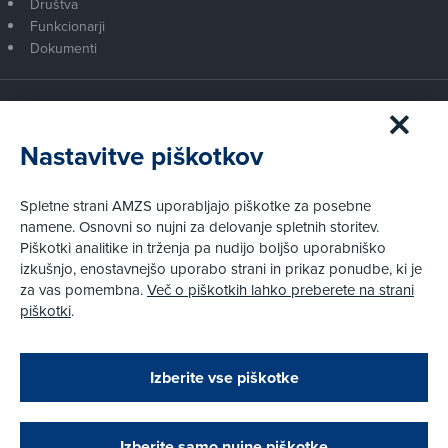
Društva
Funkcionarji
Dokumenti
Članstvo AMZS
Postanite član AMZS
Nastavitve piškotkov
Zakaj (p)ostati član?
Primerjava članstev
Spletne strani AMZS uporabljajo piškotke za posebne
Kako vam pomagamo
namene. Osnovni so nujni za delovanje spletnih storitev.
Piškotki analitike in trženja pa nudijo boljšo uporabniško
izkušnjo, enostavnejšo uporabo strani in prikaz ponudbe, ki je
Pravni vidiki
za vas pomembna.
Več o piškotkih lahko preberete na strani
Piškotki
piškotki
.
Politika zasebnosti
Pravno obvestilo
Zapri
Podarjamo vam 10 €!
Izberite vse piškotke
Obstoječi in novi AMZS člani, ki boste v AMZS
centru sklenili avtomobilsko zavarovanje in
© AMZS
Produkcija:
Creatim
|
opravili registracijo vozila, boste prejeli
Pri spletni včlanitvi so podprta naslednja plačilna sredstva:
vrednostno darilno kartico z dobroimetjem v višini
Izberite samo nujne piškotke