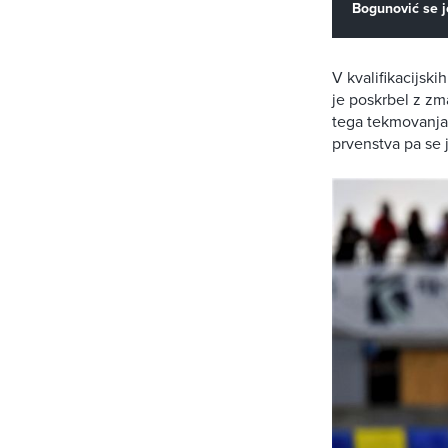
Bogunović se j
V kvalifikacijski
je poskrbel z zma
tega tekmovanja. 
prvenstva pa se j