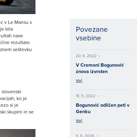
ec v Le Mansu s
Povezane
je bila
ultati nase
vsebine
ične rezultate.
kupnem seštevku
20. 6. 2022
|
V Cremoni Bogunović
znova izvrsten
Več
e slovenski
15. 5. 2022
|
kacijah, ko je
ezo si je
Bogunović odličen peti v
Genku
ki skupini in se
Več
5. 8. 2026
|