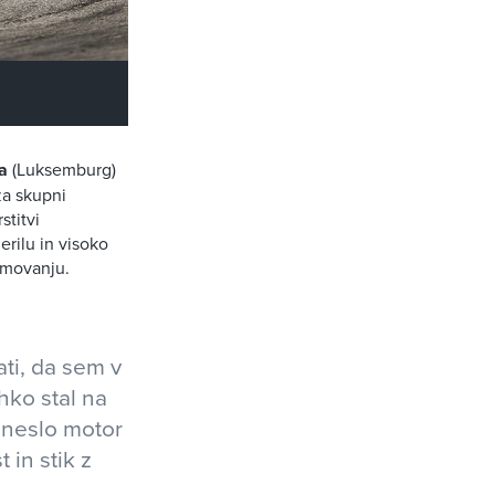
a
(Luksemburg)
za skupni
stitvi
rilu in visoko
kmovanju.
ti, da sem v
hko stal na
azneslo motor
 in stik z