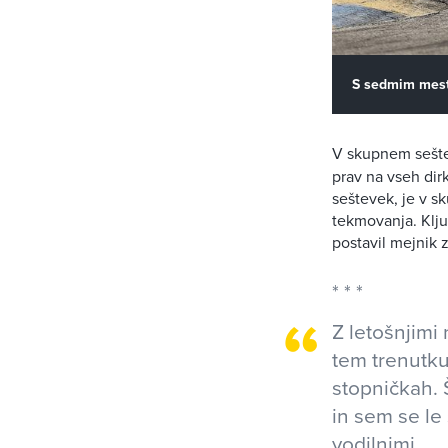
S sedmim mesto
V skupnem sešt
prav na vseh dir
seštevek, je v s
tekmovanja. Klju
postavil mejnik 
Z letošnjimi
tem trenutku
stopničkah. 
in sem se le 
vodilnimi,