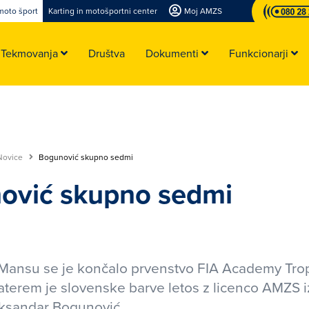
moto šport
Karting in motošportni center
Moj AMZS
Tekmovanja
Društva
Dokumenti
Funkcionarji
Novice
Bogunović skupno sedmi
ović skupno sedmi
 Mansu se je končalo prvenstvo FIA Academy Tro
katerem je slovenske barve letos z licenco AMZS i
eksandar Bogunović.