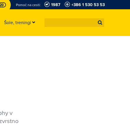
1987
+386 1 530 53 53
Pomoč na cesti:
Šole, treningi
phy v
zvrstno