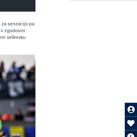
, za senzacijo pa
o v zgodovini
pnem seštevku