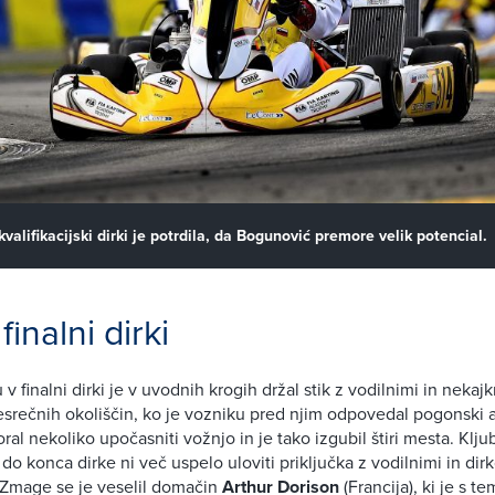
kvalifikacijski dirki je potrdila, da Bogunović premore velik potencial.
inalni dirki
v finalni dirki je v uvodnih krogih držal stik z vodilnimi in nekaj
nesrečnih okoliščin, ko je vozniku pred njim odpovedal pogonski a
al nekoliko upočasniti vožnjo in je tako izgubil štiri mesta. Kljub
do konca dirke ni več uspelo uloviti priključka z vodilnimi in dir
mage se je veselil domačin
Arthur Dorison
(Francija), ki je s te