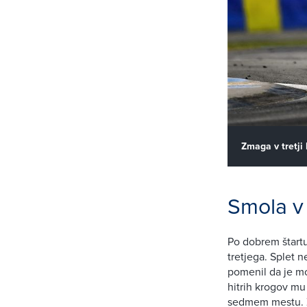
Zmaga v tretji 
Smola v f
Po dobrem štartu 
tretjega. Splet 
pomenil da je mor
hitrih krogov mu 
sedmem mestu. Z