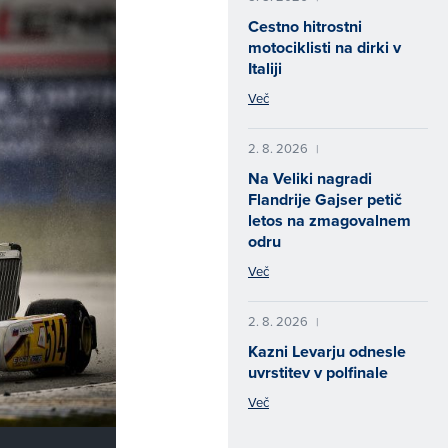
Cestno hitrostni
motociklisti na dirki v
Italiji
Več
2. 8. 2026
|
Na Veliki nagradi
Flandrije Gajser petič
letos na zmagovalnem
odru
Več
2. 8. 2026
|
Kazni Levarju odnesle
uvrstitev v polfinale
Več