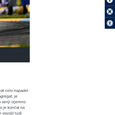
krat celo napadel
gregat, je
 seriji izjemno
ko je končal na
m osvojil tudi