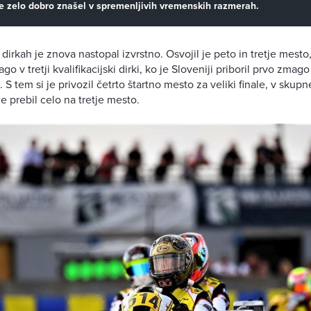
e zelo dobro znašel v spremenljivih vremenskih razmerah.
h dirkah je znova nastopal izvrstno. Osvojil je peto in tretje mesto
go v tretji kvalifikacijski dirki, ko je Sloveniji priboril prvo zmag
S tem si je privozil četrto štartno mesto za veliki finale, v sku
e prebil celo na tretje mesto.