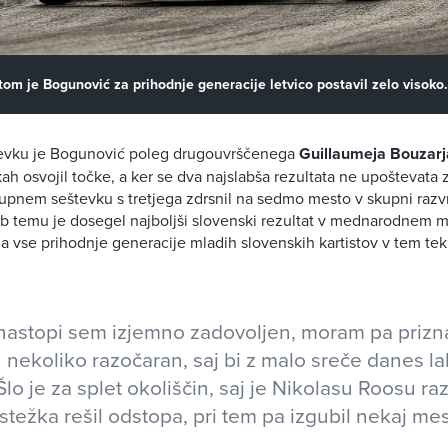
m je Bogunović za prihodnje generacije letvico postavil zelo visoko.
evku je Bogunović poleg drugouvrščenega
Guillaumeja Bouzarj
kah osvojil točke, a ker se dva najslabša rezultata ne upoštevata 
kupnem seštevku s tretjega zdrsnil na sedmo mesto v skupni razvr
b temu je dosegel najboljši slovenski rezultat v mednarodnem me
za vse prihodnje generacije mladih slovenskih kartistov v tem te
 nastopi sem izjemno zadovoljen, moram pa prizna
 nekoliko razočaran, saj bi z malo sreče danes la
Šlo je za splet okoliščin, saj je Nikolasu Roosu r
stežka rešil odstopa, pri tem pa izgubil nekaj mest