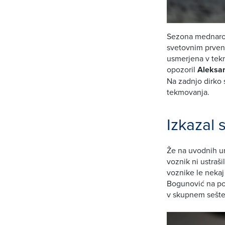
Sezona mednarod
svetovnim prvens
usmerjena v tekm
opozoril
Aleksa
Na zadnjo dirko
tekmovanja.
Izkazal s
Že na uvodnih ur
voznik ni ustraši
voznike le nekaj
Bogunović na pop
v skupnem seštev