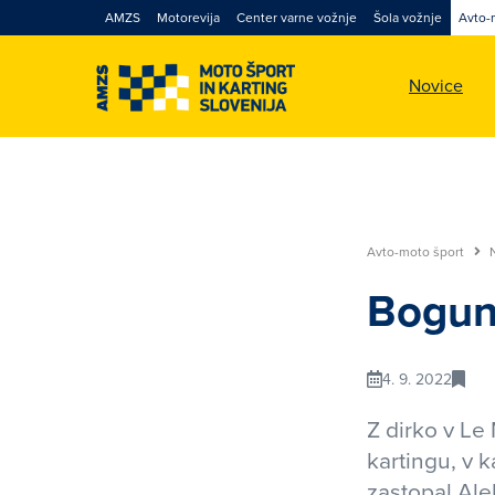
AMZS
Motorevija
Center varne vožnje
Šola vožnje
Avto-
Novice
Avto-moto šport
Bogun
4. 9. 2022
Z dirko v Le
kartingu, v 
zastopal Al