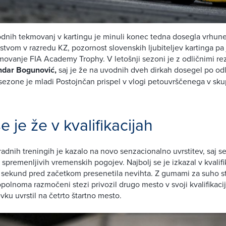
nih tekmovanj v kartingu je minuli konec tedna dosegla vrhun
tvom v razredu KZ, pozornost slovenskih ljubiteljev kartinga pa 
ovanje FIA Academy Trophy. V letošnji sezoni je z odličnimi rez
ndar Bogunović,
saj je že na uvodnih dveh dirkah dosegel po odl
 sezone je mladi Postojnčan prispel v vlogi petouvrščenega v s
e je že v kvalifikacijah
adnih treningih je kazalo na novo senzacionalno uvrstitev, saj s
l spremenljivih vremenskih pogojev. Najbolj se je izkazal v kvalifi
 sekund pred začetkom presenetila nevihta. Z gumami za suho st
olnoma razmočeni stezi privozil drugo mesto v svoji kvalifikacijs
ku uvrstil na četrto štartno mesto.