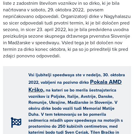
liste z zadostnim številom voznikov in so dirko, ki je bila
načrtovana v soboto, 29. oktobra 2022, povsem
nepričakovano odpovedali. Organizatorji dirke v Nagyhalaszu
so sicer odpovedali tudi prvotni termin, ki je bil določen pred
sezono, in sicer 23. april 2022, ko je bila predvidena uvodna
preizkušnja sezone skupnega državnega prvenstva Slovenije
in Madžarske v speedwayu. Vsled tega je bil določen nov
termin za dirko konec oktobra, ki pa so jo prireditelji tik pred
zdajci ponovno odpovedali.
Vsi ljubitelji speedwaya ste v nedeljo, 30. oktobra
Pokala AMD
2022, vabljeni na pozivno dirko
Krško,
na kateri se bo merila šestnajsterica
voznikov iz Poljske, Italije, Avstrije, Danske,
Romunije, Ukrajine, Madžarske in Slovenije. V
okviru dirke bodo vozili tudi Memorial Matije
Duha. V tem tekmovanju se bo pomerila
sedmerica mladih upov speedwaya na motorjih s
prostornino do 250 kubičnih centimetrov, med
katerimi bodo tudi Sven Cerjak, Tilen Bračko in