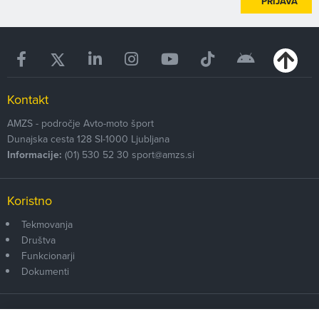
PRIJAVA
Kontakt
AMZS - področje Avto-moto šport
Dunajska cesta 128
SI-1000
Ljubljana
Informacije:
(01) 530 52 30
sport@amzs.si
Koristno
Tekmovanja
Društva
Funkcionarji
Dokumenti
Članstvo AMZS