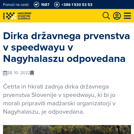
Pomoč na cesti:
1987
+386 1 530 53 53
e
Karting in motošportni center
Najboljši za volanom
Moj AMZS
Dirka državnega prvenstva
v speedwayu v
Nagyhalaszu odpovedana
28. 10. 2022
Četrta in hkrati zadnja dirka državnega
prvenstva Slovenije v speedwayu, ki bi jo
morali pripraviti madžarski organizatorji v
Nagyhalaszu, je odpovedana.