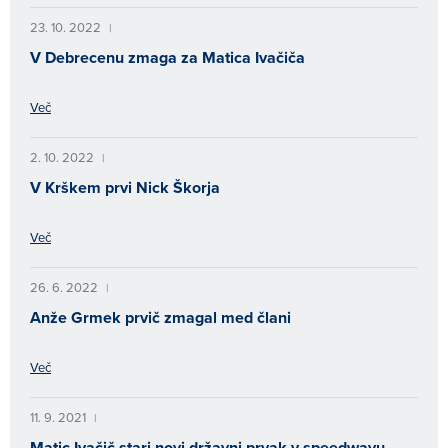
23. 10. 2022
|
V Debrecenu zmaga za Matica Ivačiča
Več
2. 10. 2022
|
V Krškem prvi Nick Škorja
Več
26. 6. 2022
|
Anže Grmek prvič zmagal med člani
Več
11. 9. 2021
|
Matic Ivačič stari novi državni prvak v speedwayu