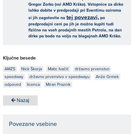
Gregor Zorko (vsi AMD Krško). Vstopnice za dirko
lahko dobite v predprodaji pri Eventimu oziroma
tej povezavi,
si jih zagotovite na
po
predprodajni ceni pa jih je možno kupiti tudi
fizično na vseh prodajnih mestih Petrola, na dan
dirke pa bodo na voljo na blagajnah AMD Krško.
Ključne besede
AMZS
Nick Škorja
Matic Ivačič
državno prvenstvo
speedway
državno prvenstvo v speedwayu
Anže Grmek
odpoved
licenca
Miran Praznik
Nazaj
Povezane vsebine