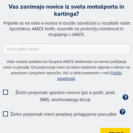
Vas zanimajo novice iz sveta motošporta in
kartinga?
Prijavite se na naše e-novice in bodite obveščeni o rezultatih naših
športnikov, AMZS testih, novostih na področju mobilnosti in
dogajanju v AMZS.
Vaše osebne podatke bo Skupina AMZS obdelovala za namen pošiljanja
novic in ponudb. Od prejemanja novic se lahko kadarkoli odjavite s klikom na
povezavo v prejetem sporočilu. Več si lahko preberete v naši
Politiki
zasebnosti
.
Želim prejemati splošne novice (po e-pošti, prek
SMS, telefonskega klica)
Želim prejemati meni posebej prilagojene ponudbe