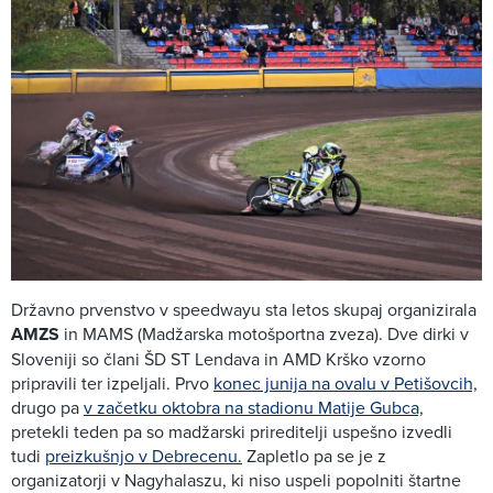
Državno prvenstvo v speedwayu sta letos skupaj organizirala
AMZS
in MAMS (Madžarska motošportna zveza). Dve dirki v
Sloveniji so člani ŠD ST Lendava in AMD Krško vzorno
pripravili ter izpeljali. Prvo
konec junija na ovalu v Petišovcih,
drugo pa
v začetku oktobra na stadionu Matije Gubca,
pretekli teden pa so madžarski prireditelji uspešno izvedli
tudi
preizkušnjo v Debrecenu.
Zapletlo pa se je z
organizatorji v Nagyhalaszu, ki niso uspeli popolniti štartne