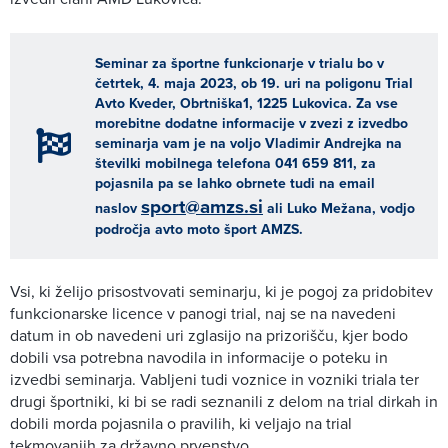
Seminar za športne funkcionarje v trialu bo v
četrtek, 4. maja 2023, ob 19. uri na poligonu Trial
Avto Kveder, Obrtniška1, 1225 Lukovica. Za vse
morebitne dodatne informacije v zvezi z izvedbo
seminarja vam je na voljo Vladimir Andrejka na
številki mobilnega telefona 041 659 811, za
pojasnila pa se lahko obrnete tudi na email
sport@amzs.si
naslov
ali Luko Mežana, vodjo
področja avto moto šport AMZS.
Vsi, ki želijo prisostvovati seminarju, ki je pogoj za pridobitev
funkcionarske licence v panogi trial, naj se na navedeni
datum in ob navedeni uri zglasijo na prizorišču, kjer bodo
dobili vsa potrebna navodila in informacije o poteku in
izvedbi seminarja. Vabljeni tudi voznice in vozniki triala ter
drugi športniki, ki bi se radi seznanili z delom na trial dirkah in
dobili morda pojasnila o pravilih, ki veljajo na trial
tekmovanjih za državno prvenstvo.