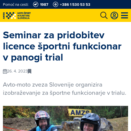
Pomoč na cesti:
1987
+386 1 530 53 53
e
Karting in motošportni center
Najboljši za volanom
Moj AMZS
Seminar za pridobitev
licence športni funkcionar
v panogi trial
26. 4. 2023
Avto-moto zveza Slovenije organizira
izobraževanje za športne funkcionarje v trialu.