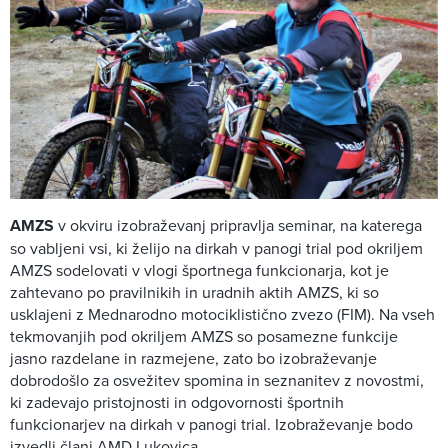
AMZS
v okviru izobraževanj pripravlja seminar, na katerega
so vabljeni vsi, ki želijo na dirkah v panogi trial pod okriljem
AMZS sodelovati v vlogi športnega funkcionarja, kot je
zahtevano po pravilnikih in uradnih aktih AMZS, ki so
usklajeni z Mednarodno motociklistično zvezo (FIM). Na vseh
tekmovanjih pod okriljem AMZS so posamezne funkcije
jasno razdelane in razmejene, zato bo izobraževanje
dobrodošlo za osvežitev spomina in seznanitev z novostmi,
ki zadevajo pristojnosti in odgovornosti športnih
funkcionarjev na dirkah v panogi trial. Izobraževanje bodo
izvedli člani AMD Lukovica.