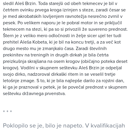
sledil Aleš Brzin. Toda starejši od obeh tekmecev je bil v
četrtem ovinku prvega kroga izrinjen s steze, zaradi česar se
je med akrobatskih lovljenjem ravnotežja nesrečno zvrnil v
pesek. Po velikem naporu je le pobral motor in se priključil
tekmecem na stezi, ki pa so si privozili že suvereno prednost.
Štern je z veliko mero odločnosti in želje sicer ujel ter tudi
prehitel Aleša Kobeta, ki je bil na koncu tretji, a za več kot
drugo mesto mu je zmanjkalo časa. Zaradi številnih
prekinitev na treningih in drugih dirkah je bila četrta
preizkušnja skrajšana na osem krogov (običajno poteka deset
krogov). Vodilni v skupnem seštevku Aleš Brzin je odpeljal
svojo dirko, nadzoroval dirkaški ritem in se veselil tretje
letošnje zmage. S to, ki je bila najlepše darilo za rojstni dan,
ki ga je praznoval v petek, je še povečal prednost v skupnem
seštevku državnega prvenstva.
Poklopilo se je, bilo je napeto. V kvalifikacijah