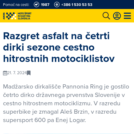
Pomoč na cesti:
1987
+386 1 530 53 53
e
Karting in motošportni center
Najboljši za volanom
Moj AMZS
Razgret asfalt na četrti
dirki sezone cestno
hitrostnih motociklistov
21. 7. 2024
Madžarsko dirkališče Pannonia Ring je gostilo
četrto dirko državnega prvenstva Slovenije v
cestno hitrostnem motociklizmu. V razredu
superbike je zmagal Aleš Brzin, v razredu
supersport 600 pa Enej Logar.