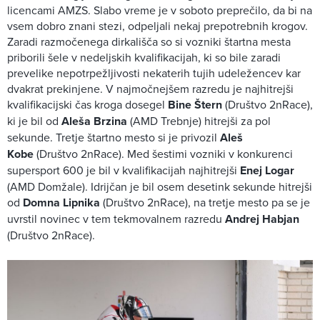
licencami AMZS. Slabo vreme je v soboto preprečilo, da bi na
vsem dobro znani stezi, odpeljali nekaj prepotrebnih krogov.
Zaradi razmočenega dirkališča so si vozniki štartna mesta
priborili šele v nedeljskih kvalifikacijah, ki so bile zaradi
prevelike nepotrpežljivosti nekaterih tujih udeležencev kar
dvakrat prekinjene. V najmočnejšem razredu je najhitrejši
kvalifikacijski čas kroga dosegel
Bine Štern
(Društvo 2nRace),
ki je bil od
Aleša Brzina
(AMD Trebnje) hitrejši za pol
sekunde. Tretje štartno mesto si je privozil
Aleš
Kobe
(Društvo 2nRace). Med šestimi vozniki v konkurenci
supersport 600 je bil v kvalifikacijah najhitrejši
Enej Logar
(AMD Domžale). Idrijčan je bil osem desetink sekunde hitrejši
od
Domna Lipnika
(Društvo 2nRace), na tretje mesto pa se je
uvrstil novinec v tem tekmovalnem razredu
Andrej Habjan
(Društvo 2nRace).