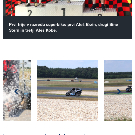
Prvi trije v razredu superbike: prvi Aleš Brzin, drugi Bine
Štern in tretji Aleš Kobe.