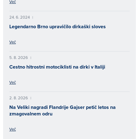
Več
24. 6. 2024
|
Legendarno Brno upravičilo dirkaški sloves
Več
5. 8. 2026
|
Cestno hitrostni motociklisti na dirki v Italiji
Več
2. 8. 2026
|
Na Veliki nagradi Flandrije Gajser petič letos na
zmagovalnem odru
Več