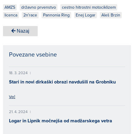
AMZS
državno prvenstvo
cestno hitrostni motociklizem
licenca
2n'race
Pannonia Ring
Enej Logar
Aleš Brzin
Nazaj
Povezane vsebine
18. 3. 2024
|
Stari in novi dirkaški obrazi navdušili na Grobniku
Več
21. 4. 2024
|
Logar in Lipnik močnejša od madžarskega vetra