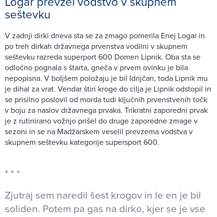
Logar prevzel vodstvo v skupnem
seštevku
V zadnji dirki dneva sta se za zmago pomerila Enej Logar in
po treh dirkah državnega prvenstva vodilni v skupnem
seštevku razreda superport 600 Domen Lipnik. Oba sta se
odločno pognala s štarta, gneča v prvem ovinku je bila
nepopisna. V boljšem položaju je bil Idrijčan, toda Lipnik mu
je dihal za vrat. Vendar štiri kroge do cilja je Lipnik odstopil in
se prisilno poslovil od morda tudi ključnih prvenstvenih točk
v boju za naslov državnega prvaka. Trikratni zaporedni prvak
je z rutinirano vožnjo prišel do druge zaporedne zmage v
sezoni in se na Madžarskem veselil prevzema vodstva v
skupnem seštevku kategorije supersport 600.
Zjutraj sem naredil šest krogov in le en je bil
soliden. Potem pa gas na dirko, kjer se je vse