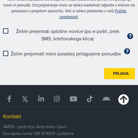
novic in ponudb. Od prejemanja novic se lahko kadarkoli odjavite s klikom na
povezavo v prejetem sporočilu. Več si lahko preberete v naši
Politiki
zasebnosti
.
Želim prejemati splošne novice (po e-pošti, prek
SMS, telefonskega klica)
Želim prejemati meni posebej prilagojene ponudbe
PRIJAVA
Kontakt
AMZS - področje Avto-moto šport
Dunajska cesta 128
SI-1000
Ljubljana