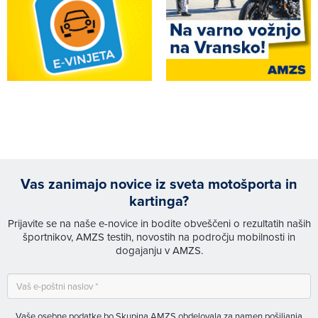
Vas zanimajo novice iz sveta motošporta in
kartinga?
Prijavite se na naše e-novice in bodite obveščeni o rezultatih naših
športnikov, AMZS testih, novostih na področju mobilnosti in
dogajanju v AMZS.
Vaše osebne podatke bo Skupina AMZS obdelovala za namen pošiljanja