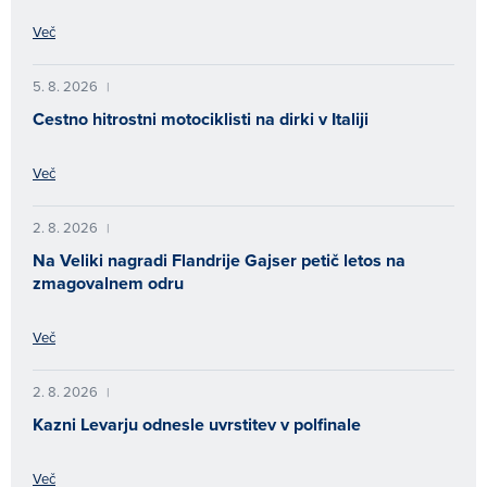
Več
5. 8. 2026
|
Cestno hitrostni motociklisti na dirki v Italiji
Več
2. 8. 2026
|
Na Veliki nagradi Flandrije Gajser petič letos na
zmagovalnem odru
Več
2. 8. 2026
|
Kazni Levarju odnesle uvrstitev v polfinale
Več