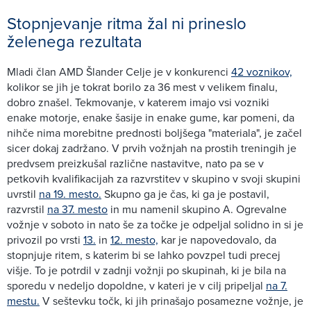
Stopnjevanje ritma žal ni prineslo
želenega rezultata
Mladi član AMD Šlander Celje je v konkurenci
42 voznikov,
kolikor se jih je tokrat borilo za 36 mest v velikem finalu,
dobro znašel. Tekmovanje, v katerem imajo vsi vozniki
enake motorje, enake šasije in enake gume, kar pomeni, da
nihče nima morebitne prednosti boljšega "materiala", je začel
sicer dokaj zadržano. V prvih vožnjah na prostih treningih je
predvsem preizkušal različne nastavitve, nato pa se v
petkovih kvalifikacijah za razvrstitev v skupino v svoji skupini
uvrstil
na 19. mesto.
Skupno ga je čas, ki ga je postavil,
razvrstil
na 37. mesto
in mu namenil skupino A. Ogrevalne
vožnje v soboto in nato še za točke je odpeljal solidno in si je
privozil po vrsti
13.
in
12. mesto,
kar je napovedovalo, da
stopnjuje ritem, s katerim bi se lahko povzpel tudi precej
višje. To je potrdil v zadnji vožnji po skupinah, ki je bila na
sporedu v nedeljo dopoldne, v kateri je v cilj pripeljal
na 7.
mestu.
V seštevku točk, ki jih prinašajo posamezne vožnje, je