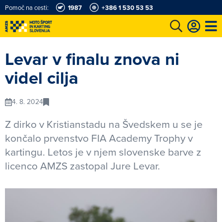
Pomoč na cesti:
1987
+386 1 530 53 53
e
Karting in motošportni center
Najboljši za volanom
Moj AMZS
Levar v finalu znova ni
videl cilja
4. 8. 2024
Z dirko v Kristianstadu na Švedskem u se je
končalo prvenstvo FIA Academy Trophy v
kartingu. Letos je v njem slovenske barve z
licenco AMZS zastopal Jure Levar.