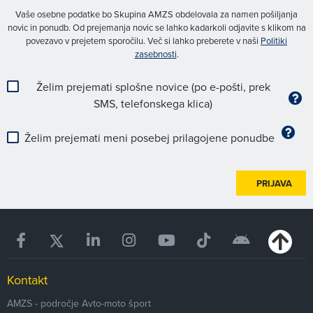
Vaše osebne podatke bo Skupina AMZS obdelovala za namen pošiljanja
novic in ponudb. Od prejemanja novic se lahko kadarkoli odjavite s klikom na
povezavo v prejetem sporočilu. Več si lahko preberete v naši
Politiki
zasebnosti
.
Želim prejemati splošne novice (po e-pošti, prek
SMS, telefonskega klica)
Želim prejemati meni posebej prilagojene ponudbe
PRIJAVA
Kontakt
AMZS - področje Avto-moto šport