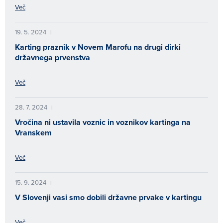
Več
19. 5. 2024
|
Karting praznik v Novem Marofu na drugi dirki
državnega prvenstva
Več
28. 7. 2024
|
Vročina ni ustavila voznic in voznikov kartinga na
Vranskem
Več
15. 9. 2024
|
V Slovenji vasi smo dobili državne prvake v kartingu
Več