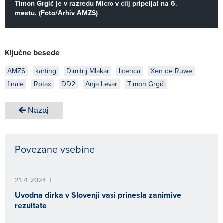
Timon Grgič je v razredu Micro v cilj pripeljal na 6.
mestu. (Foto/Arhiv AMZS)
Ključne besede
AMZS
karting
Dimitrij Mlakar
licenca
Xen de Ruwe
finale
Rotax
DD2
Anja Levar
Timon Grgič
Nazaj
Povezane vsebine
21. 4. 2024
|
Uvodna dirka v Slovenji vasi prinesla zanimive
rezultate