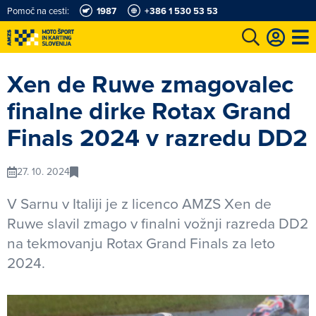
Pomoč na cesti:
1987
+386 1 530 53 53
e
Karting in motošportni center
Najboljši za volanom
Moj AMZS
Xen de Ruwe zmagovalec
finalne dirke Rotax Grand
Finals 2024 v razredu DD2
27. 10. 2024
V Sarnu v Italiji je z licenco AMZS Xen de
Ruwe slavil zmago v finalni vožnji razreda DD2
na tekmovanju Rotax Grand Finals za leto
2024.