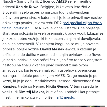
Napoli v Sarnu v Italiji. Z licenco
AMZS
se je imenitno
odrezal
Xen de Ruwe.
Belgijec, ki že vrsto leto živi v
Sloveniji in zelo uspešno nastopa tudi v slovenskem
državnem prvenstvu, v katerem si je leto privozil nov naslov
državnega prvaka, je v razredu DD2
prvi prečkal ciljno črto v
finalni preizkušnji.
De Ruwe je v finalu štartal z najboljšega
štartnega položaja in vseh osemnajst krogov vodil. Izkazal se
je z zelo dobro vožnjo, ki tekmecem za njim ni dovoljevala,
da bi ga presenetili. V zadnjem krogu pa se mu je povsem
približal poljski voznik
Dawid Maslakiewicz,
s katerim je
prišlo celo do dotika v enem od zadnjih ovinkov, a de Ruwe
je zdržal pritisk in prvi prišel čez ciljno črto ter se v enajstem
nastopu na finalu v karieri prvič ovenčal z naslovom
zmagovalca, kar je eden največjih uspehov slovenskega
kartinga, ki deluje pod okriljem AMZS. Drugo mesto je po
kazni, ki jo je dobil Maslakiewicz,
zasedel Nizozemec
Sem
Knopjes,
tretje pa Nemec
Nikita Gense.
V tem razredu je
vozil tudi
Dimitrij Mlakar,
ki je v finalu pridobil kar petnajst
mest in je na koncu v cilj prišel
na 17. mestu.