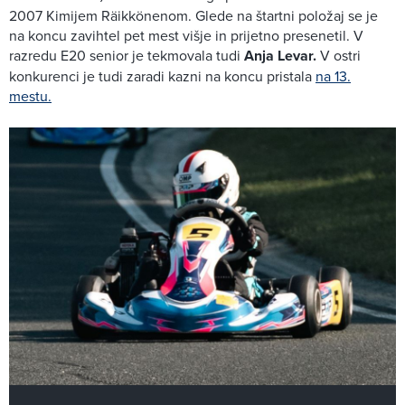
2007 Kimijem Räikkönenom. Glede na štartni položaj se je
na koncu zavihtel pet mest višje in prijetno presenetil. V
razredu E20 senior je tekmovala tudi
Anja Levar.
V ostri
konkurenci je tudi zaradi kazni na koncu pristala
na 13.
mestu.