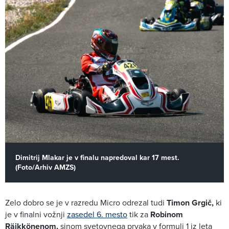
Dimitrij Mlakar je v finalu napredoval kar 17 mest.
(Foto/Arhiv AMZS)
Zelo dobro se je v razredu Micro odrezal tudi
Timon Grgič,
ki
je v finalni vožnji
zasedel 6. mesto
tik za
Robinom
Räikkönenom,
sinom svetovnega prvaka v formuli 1 iz leta