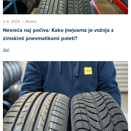
3. 6. 2025
Novice
|
Nesreča naj počiva: Kako (ne)varna je vožnja z
zimskimi pnevmatikami poleti?
Več