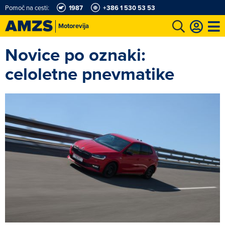
Pomoč na cesti:
1987
+386 1 530 53 53
Motorevija
Novice po oznaki:
t
Karting in motošportni center
Najboljši za volanom
Moj AMZS
celoletne pnevmatike