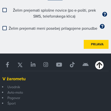
Želim prejemati splošne novice (po e-pošti, prek
SMS, telefonskega klica)
Želim prejemati meni posebej prilagojene ponudbe
PRIJAVA
V žarometu
Uvodnik
Avto-moto
Pogovor
Šport