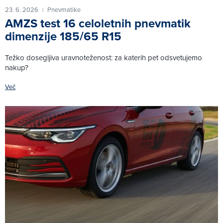
23. 6. 2026
Pnevmatike
|
AMZS test 16 celoletnih pnevmatik
dimenzije 185/65 R15
Težko dosegljiva uravnoteženost: za katerih pet odsvetujemo
nakup?
Več