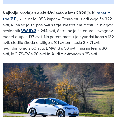
Najbolje prodajan električni avto v letu 2020 je bil
renault
zoe Z.E
., ki je našel 355 kupcev. Tesno mu sledi e-golf s 322
avti, ki pa se je že poslovil s trga. Na tretjem mestu je njegov
naslednik
VW ID.3
z 244 avti, četrti pa je še en Volkswagnov
model e-up! s 137 avti. Na petem mestu je hyundai kona s 132
avti, sledijo škoda e-citigo s 101 avtom, tesla 3 z 71 avti,
hyundai ioniq s 60 avti, BMW i3 s 50 avti, nissan leaf s 30
avti, MG ZS-EV s 26 avti in Audi z e-tronom s 25 avti.