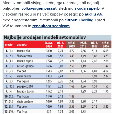
Med avtomobili višjega srednjega razreda je bil najbolj
priljubljen
volkswagen passat
, sledi mu
škoda superb
. V
visokem razredu je največ kupcev poseglo po
audiju A6
,
med enoprostornimi avtomobili po
citroenu berlingu
pred
VW touranom in
renaultom scenicom
.