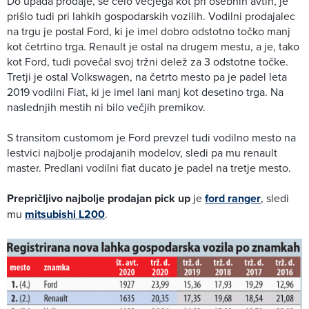
Do upada prodaje, še celo večjega kot pri osebnih avtih, je
prišlo tudi pri lahkih gospodarskih vozilih. Vodilni prodajalec
na trgu je postal Ford, ki je imel dobro odstotno točko manj
kot četrtino trga. Renault je ostal na drugem mestu, a je, tako
kot Ford, tudi povečal svoj tržni delež za 3 odstotne točke.
Tretji je ostal Volkswagen, na četrto mesto pa je padel leta
2019 vodilni Fiat, ki je imel lani manj kot desetino trga. Na
naslednjih mestih ni bilo večjih premikov.
S transitom customom je Ford prevzel tudi vodilno mesto na
lestvici najbolje prodajanih modelov, sledi pa mu renault
master. Predlani vodilni fiat ducato je padel na tretje mesto.
Prepričljivo najbolje prodajan pick up
je
ford ranger
, sledi
mu
mitsubishi L200
.