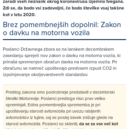
zaradi vseh neznank okrog koronavirusa izjemno tvegana.
Zdi se, da bodo vsi zadovoljni, če bodo številke vsaj takšne
kot v letu 2020.
Brez pomembnejših dopolnil: Zakon
o davku na motorna vozila
Poslanci Državnega zbora so na lanskem decembrskem
zasedanju sprejeli nov zakon o davku na motorna vozila, ki
prinaša spremenjen obračun davka na motorna vozila. Pri
obračunu se namreč upoštevajo predvsem izpust CO2 in
izpolnjevanje okoljevarstvenih standardov.
Predlog zakona smo podrobneje predstavili v decembrski
številki Motorevije. Poslanci predloga niso prav veliko
spreminjali. Edina pomembnejša sprememba je pri
upoštevanju starosti avtomobila pri uvozu rabljenih
avtomobilov iz tujine, saj se poslej davek znižuje glede na
starost avtomobila. Poslanci so sklenili,
da se za vse več kot