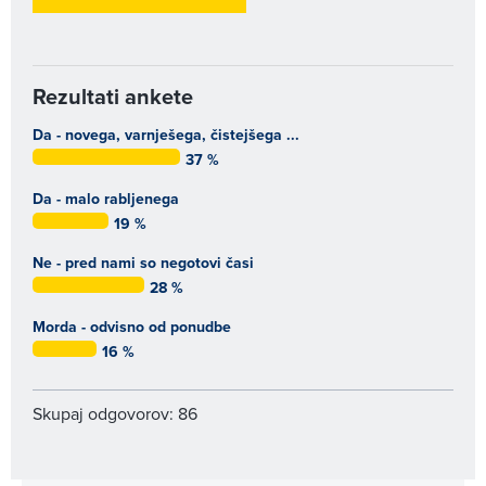
Rezultati ankete
Da - novega, varnješega, čistejšega ...
37 %
Da - malo rabljenega
19 %
Ne - pred nami so negotovi časi
28 %
Morda - odvisno od ponudbe
16 %
Skupaj odgovorov: 86