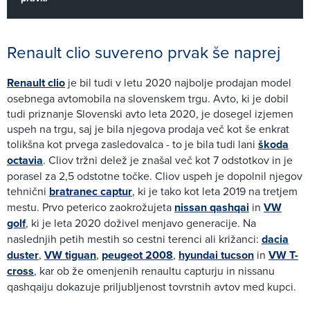
Renault clio suvereno prvak še naprej
Renault clio
je bil tudi v letu 2020 najbolje prodajan model
osebnega avtomobila na slovenskem trgu. Avto, ki je dobil
tudi priznanje Slovenski avto leta 2020, je dosegel izjemen
uspeh na trgu, saj je bila njegova prodaja več kot še enkrat
tolikšna kot prvega zasledovalca - to je bila tudi lani
škoda
octavia
. Cliov tržni delež je znašal več kot 7 odstotkov in je
porasel za 2,5 odstotne točke. Cliov uspeh je dopolnil njegov
tehnični
bratranec captur
, ki je tako kot leta 2019 na tretjem
mestu. Prvo peterico zaokrožujeta
nissan qashqai
in
VW
golf
, ki je leta 2020 doživel menjavo generacije. Na
naslednjih petih mestih so cestni terenci ali križanci:
dacia
duster
,
VW tiguan
,
peugeot 2008
,
hyundai tucson
in
VW T-
cross
, kar ob že omenjenih renaultu capturju in nissanu
qashqaiju dokazuje priljubljenost tovrstnih avtov med kupci.