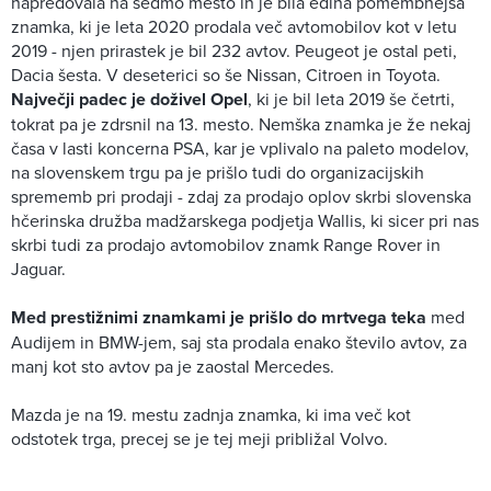
napredovala na sedmo mesto in je bila edina pomembnejša
znamka, ki je leta 2020 prodala več avtomobilov kot v letu
2019 - njen prirastek je bil 232 avtov. Peugeot je ostal peti,
Dacia šesta. V deseterici so še Nissan, Citroen in Toyota.
Največji padec je doživel Opel
, ki je bil leta 2019 še četrti,
tokrat pa je zdrsnil na 13. mesto. Nemška znamka je že nekaj
časa v lasti koncerna PSA, kar je vplivalo na paleto modelov,
na slovenskem trgu pa je prišlo tudi do organizacijskih
sprememb pri prodaji - zdaj za prodajo oplov skrbi slovenska
hčerinska družba madžarskega podjetja Wallis, ki sicer pri nas
skrbi tudi za prodajo avtomobilov znamk Range Rover in
Jaguar.
Med prestižnimi znamkami je prišlo do mrtvega teka
med
Audijem in BMW-jem, saj sta prodala enako število avtov, za
manj kot sto avtov pa je zaostal Mercedes.
Mazda je na 19. mestu zadnja znamka, ki ima več kot
odstotek trga, precej se je tej meji približal Volvo.