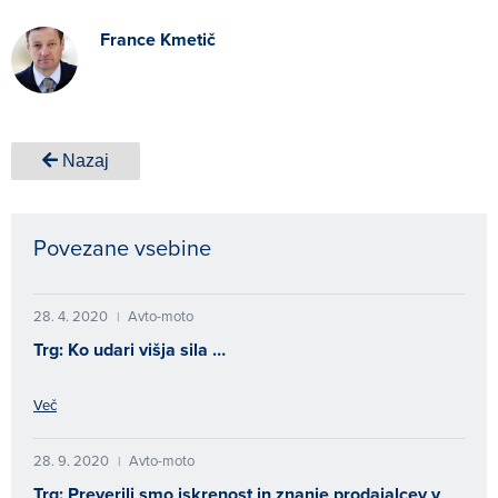
France Kmetič
Nazaj
Povezane vsebine
28. 4. 2020
Avto-moto
|
Trg: Ko udari višja sila …
Več
28. 9. 2020
Avto-moto
|
Trg: Preverili smo iskrenost in znanje prodajalcev v