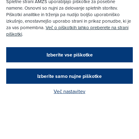
Spletne strani AMZS uporabljajo piškotke za posebne
namene. Osnovni so nujni za delovanje spletnih storitev.
Piškotki analitike in trženja pa nudijo boljšo uporabniško
izkušnjo, enostavnejšo uporabo strani in prikaz ponudbe, ki je
za vas pomembna.
Več o piškotkih lahko preberete na strani
piškotki
.
Zapri
Podarjamo vam 10 €!
Izberite vse piškotke
Obstoječi in novi AMZS člani, ki boste v AMZS
centru sklenili avtomobilsko zavarovanje in
opravili registracijo vozila, boste prejeli
vrednostno darilno kartico z dobroimetjem v višini
Izberite samo nujne piškotke
10 €.
Vas zanimajo rezultati AMZS testov?
Več nastavitev
Kako do darila?
Prijavite se na e-novice in bodite obveščeni o najnovejših testih,
novostih na področju mobilnosti in dogajanju v AMZS.
Moj AMZS
Priljubljeno
Sporočila
Pomoč
Deli stran
Dostopnost
Vaše osebne podatke bo Skupina AMZS obdelovala za namen pošiljanja
novic in ponudb. Od prejemanja novic se lahko kadarkoli odjavite s klikom na