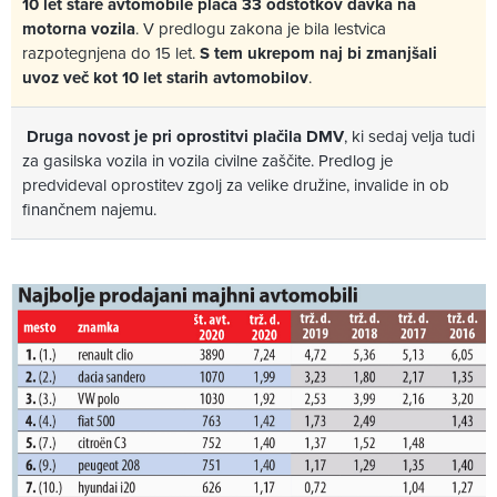
10 let stare avtomobile plača 33 odstotkov davka na
motorna vozila
. V predlogu zakona je bila lestvica
razpotegnjena do 15 let.
S tem ukrepom naj bi zmanjšali
uvoz več kot 10 let starih avtomobilov
.
Druga novost je pri oprostitvi plačila DMV
, ki sedaj velja tudi
za gasilska vozila in vozila civilne zaščite. Predlog je
predvideval oprostitev zgolj za velike družine, invalide in ob
finančnem najemu.