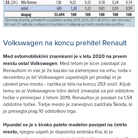
Volkswagen na koncu prehitel Renault
Med avtomobilskimi znamkami je v letu 2020 na prvem
mestu ostal Volkswagen
. Med letom je sicer zaostajal za
Renaultom in vse je že kazalo na zamenjavo na vrhu, toda v
decembru je bil Volkswagen uspešnejši pri prodaji in je
ubranil prvo mesto - razlika je bila na koncu 253 vozil. Kljub
temu se je Volkswagnov tržni delež zmanjšal za pol odstotne
točke v primerjavi z letom 2019, Renaultov je porasel za 1,54
odstotne točke. Tretje mesto je zanesljivo zadržala Škoda, ki
je presegla prag 10 odstotkov trga.
Hyundai se je s široko paleto modelov povzpel na četrto
mesto,
njegov uspeh je dopolnila sestrska Kia, ki je