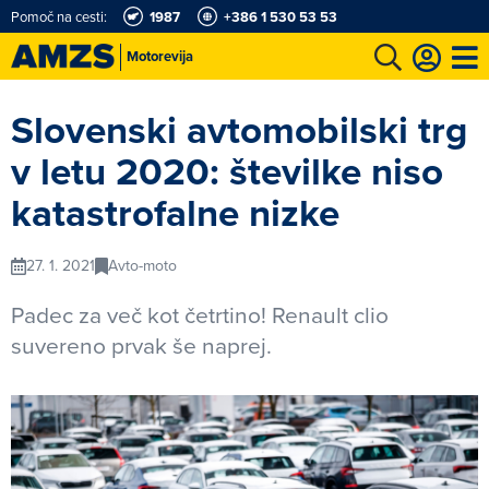
Pomoč na cesti:
1987
+386 1 530 53 53
Motorevija
t
Karting in motošportni center
Najboljši za volanom
Moj AMZS
Slovenski avtomobilski trg
v letu 2020: številke niso
katastrofalne nizke
27. 1. 2021
Avto-moto
Padec za več kot četrtino! Renault clio
suvereno prvak še naprej.