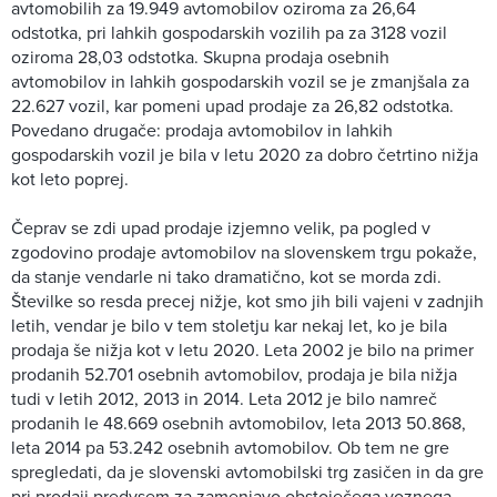
avtomobilih za 19.949 avtomobilov oziroma za 26,64
odstotka, pri lahkih gospodarskih vozilih pa za 3128 vozil
oziroma 28,03 odstotka. Skupna prodaja osebnih
avtomobilov in lahkih gospodarskih vozil se je zmanjšala za
22.627 vozil, kar pomeni upad prodaje za 26,82 odstotka.
Povedano drugače: prodaja avtomobilov in lahkih
gospodarskih vozil je bila v letu 2020 za dobro četrtino nižja
kot leto poprej.
Čeprav se zdi upad prodaje izjemno velik, pa pogled v
zgodovino prodaje avtomobilov na slovenskem trgu pokaže,
da stanje vendarle ni tako dramatično, kot se morda zdi.
Številke so resda precej nižje, kot smo jih bili vajeni v zadnjih
letih, vendar je bilo v tem stoletju kar nekaj let, ko je bila
prodaja še nižja kot v letu 2020. Leta 2002 je bilo na primer
prodanih 52.701 osebnih avtomobilov, prodaja je bila nižja
tudi v letih 2012, 2013 in 2014. Leta 2012 je bilo namreč
prodanih le 48.669 osebnih avtomobilov, leta 2013 50.868,
leta 2014 pa 53.242 osebnih avtomobilov. Ob tem ne gre
spregledati, da je slovenski avtomobilski trg zasičen in da gre
pri prodaji predvsem za zamenjavo obstoječega voznega