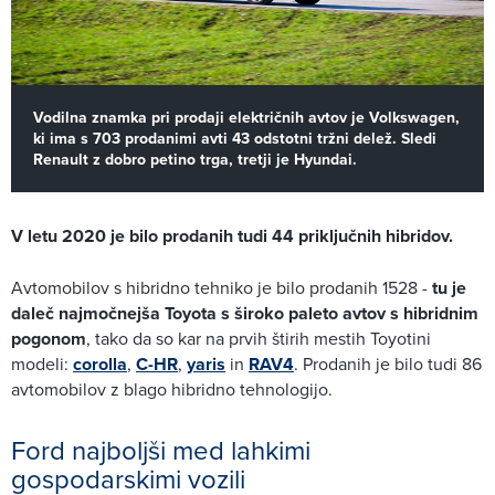
Vodilna znamka pri prodaji električnih avtov je Volkswagen,
ki ima s 703 prodanimi avti 43 odstotni tržni delež. Sledi
Renault z dobro petino trga, tretji je Hyundai.
V letu 2020 je bilo prodanih tudi 44 priključnih hibridov.
Avtomobilov s hibridno tehniko je bilo prodanih 1528 -
tu je
daleč najmočnejša Toyota s široko paleto avtov s hibridnim
pogonom
, tako da so kar na prvih štirih mestih Toyotini
modeli:
corolla
,
C-HR
,
yaris
in
RAV4
. Prodanih je bilo tudi 86
avtomobilov z blago hibridno tehnologijo.
Ford najboljši med lahkimi
gospodarskimi vozili