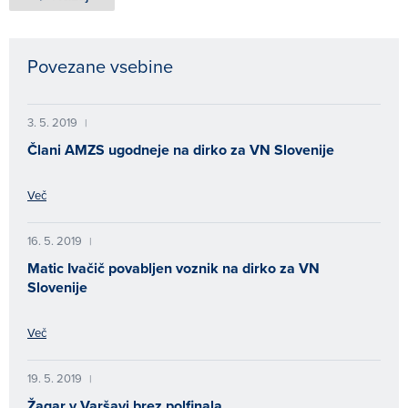
Povezane vsebine
3. 5. 2019
|
Člani AMZS ugodneje na dirko za VN Slovenije
Več
16. 5. 2019
|
Matic Ivačič povabljen voznik na dirko za VN
Slovenije
Več
19. 5. 2019
|
Žagar v Varšavi brez polfinala