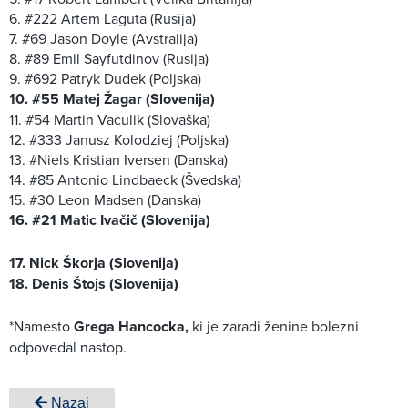
6. #222 Artem Laguta (Rusija)
7. #69 Jason Doyle (Avstralija)
8. #89 Emil Sayfutdinov (Rusija)
9. #692 Patryk Dudek (Poljska)
10. #55 Matej Žagar (Slovenija)
11. #54 Martin Vaculik (Slovaška)
12. #333 Janusz Kolodziej (Poljska)
13. #Niels Kristian Iversen (Danska)
14. #85 Antonio Lindbaeck (Švedska)
15. #30 Leon Madsen (Danska)
16. #21 Matic Ivačič (Slovenija)
17. Nick Škorja (Slovenija)
18. Denis Štojs (Slovenija)
*Namesto
Grega Hancocka,
ki je zaradi ženine bolezni
odpovedal nastop.
Nazaj