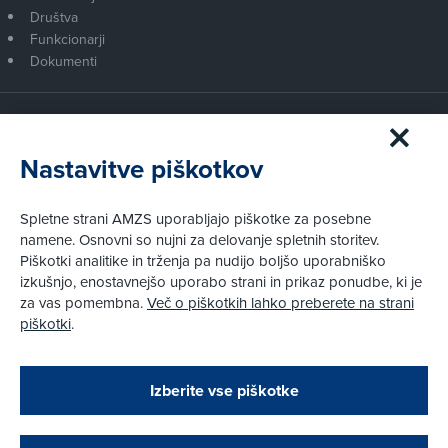
Društva
Funkcionarji
Dokumenti
Članstvo AMZS
Postanite član AMZS
Nastavitve piškotkov
Zakaj (p)ostati član?
Primerjava članstev
Spletne strani AMZS uporabljajo piškotke za posebne
Kako vam pomagamo
namene. Osnovni so nujni za delovanje spletnih storitev.
Piškotki analitike in trženja pa nudijo boljšo uporabniško
izkušnjo, enostavnejšo uporabo strani in prikaz ponudbe, ki je
Pravni vidiki
za vas pomembna.
Več o piškotkih lahko preberete na strani
Piškotki
piškotki
.
Politika zasebnosti
Pravno obvestilo
Zapri
Podarjamo vam 10 €!
Izberite vse piškotke
Obstoječi in novi AMZS člani, ki boste v AMZS
centru sklenili avtomobilsko zavarovanje in
© AMZS
Produkcija:
Creatim
|
opravili registracijo vozila, boste prejeli
Pri spletni včlanitvi so podprta naslednja plačilna sredstva: