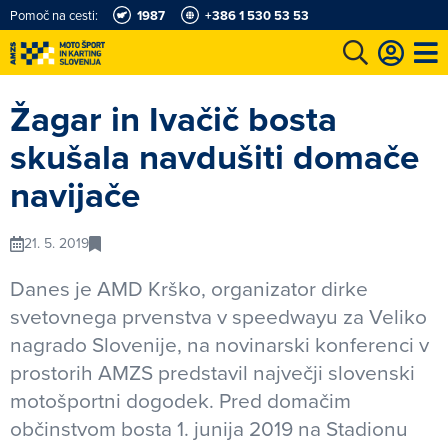
Pomoč na cesti:
1987
+386 1 530 53 53
e
Karting in motošportni center
Najboljši za volanom
Moj AMZS
Žagar in Ivačič bosta
skušala navdušiti domače
navijače
21. 5. 2019
Danes je AMD Krško, organizator dirke
svetovnega prvenstva v speedwayu za Veliko
nagrado Slovenije, na novinarski konferenci v
prostorih AMZS predstavil največji slovenski
motošportni dogodek. Pred domačim
občinstvom bosta 1. junija 2019 na Stadionu