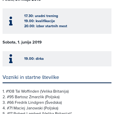
17.30: uradni trening
19.00: kvalifikacije
20.00: izbor startnih mest
Sobota, 1. junija 2019
19.00: dirka
Vozniki in startne številke
1. #108 Tai Woffinden (Velika Britanija)
2. #95 Bartosz Zmarzlik (Poljska)
3. #66 Fredrik Lindgren (Švedska)
4. #71 Maciej Janowski (Poljska)
5. #17 Robert Lambert (Velika Britanija)*