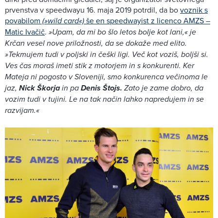
prvenstva v speedwayu 16. maja 2019 potrdil, da bo
voznik s
povabilom
(»wild card«)
še en speedwayist z licenco AMZS –
Matic Ivačič
.
»Upam, da mi bo šlo letos bolje kot lani,« je
Krčan vesel nove priložnosti, da se dokaže med elito.
»Tekmujem tudi v poljski in češki ligi. Več kot voziš, boljši si.
Ves čas moraš imeti stik z motorjem in s konkurenti. Ker
Mateja ni pogosto v Sloveniji, smo konkurenca večinoma le
jaz,
Nick Škorja
in pa
Denis Štojs.
Zato je zame dobro, da
vozim tudi v tujini. Le na tak način lahko napredujem in se
razvijam.«