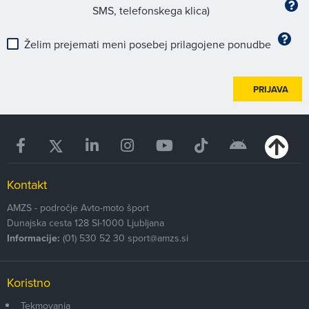
SMS, telefonskega klica)
Želim prejemati meni posebej prilagojene ponudbe
PRIJAVA
Kontakt
AMZS - področje Avto-moto šport
Dunajska cesta 128
SI-1000
Ljubljana
Informacije:
(01) 530 52 30
sport@amzs.si
Koristno
Tekmovanja