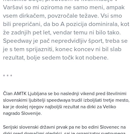
Varšavi so mi oziroma ne samo meni, ampak
vsem dirkačem, povzročale težave. Vsi smo
bili prepričani, da bo A pozicija dominirala, kot
že zadnjih pet let, vendar temu ni bilo tako.
Speedway je pač nepredvidljiv šport, treba se
je s tem sprijazniti, konec koncev ni bil slab
rezultat, bolje sedem točk kot nobene.
Član AMTK Ljubljana se bo naslednji vikend pred številnimi
slovenskimi ljubitelji speedwaya trudil izboljšati tretje mesto,
kar je doslej njegov najboljši rezultat na dirki za Veliko
nagrado Slovenije.
Serijski slovenski državni prvak pa ne bo edini Slovenec na
dirki pred domačimi gledalci, saj je organizator svetovnega