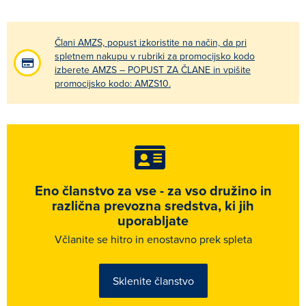
Člani AMZS, popust izkoristite na način, da pri
spletnem nakupu v rubriki za promocijsko kodo
izberete AMZS – POPUST ZA ČLANE in vpišite
promocijsko kodo: AMZS10.
Eno članstvo za vse - za vso družino in
različna prevozna sredstva, ki jih
uporabljate
Včlanite se hitro in enostavno prek spleta
Sklenite članstvo