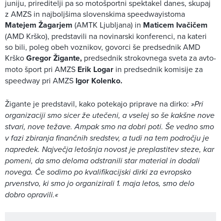
juniju, prireditelji pa so motošportni spektakel danes, skupaj
z AMZS in najboljšima slovenskima speedwayistoma
Matejem Žagarjem
(AMTK Ljubljana) in
Maticem Ivačičem
(AMD Krško), predstavili na novinarski konferenci, na kateri
so bili, poleg obeh voznikov, govorci še predsednik AMD
Krško
Gregor Žigante,
predsednik strokovnega sveta za avto-
moto šport pri AMZS
Erik Logar
in predsednik komisije za
speedway pri AMZS
Igor Kolenko.
Žigante je predstavil, kako potekajo priprave na dirko:
»Pri
organizaciji smo sicer že utečeni, a vselej so še kakšne nove
stvari, nove težave. Ampak smo na dobri poti. Še vedno smo
v fazi zbiranja finančnih sredstev, a tudi na tem področju je
napredek. Največja letošnja novost je preplastitev steze, kar
pomeni, da smo deloma odstranili star material in dodali
novega. Če sodimo po kvalifikacijski dirki za evropsko
prvenstvo, ki smo jo organizirali 1. maja letos, smo delo
dobro opravili.«