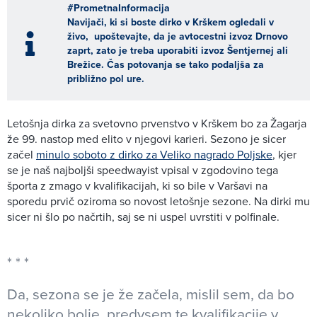
#PrometnaInformacija
Navijači, ki si boste dirko v Krškem ogledali v
živo, upoštevajte, da je avtocestni izvoz Drnovo
zaprt, zato je treba uporabiti izvoz Šentjernej ali
Brežice. Čas potovanja se tako podaljša za
približno pol ure.
Letošnja dirka za svetovno prvenstvo v Krškem bo za Žagarja
že 99. nastop med elito v njegovi karieri. Sezono je sicer
začel
minulo soboto z dirko za Veliko nagrado Poljske
, kjer
se je naš najboljši speedwayist vpisal v zgodovino tega
športa z zmago v kvalifikacijah, ki so bile v Varšavi na
sporedu prvič oziroma so novost letošnje sezone. Na dirki mu
sicer ni šlo po načrtih, saj se ni uspel uvrstiti v polfinale.
Da, sezona se je že začela, mislil sem, da bo
nekoliko bolje, predvsem te kvalifikacije v