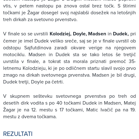
vtis, v petem nastopu pa znova ostal brez točk. S štirimi
točkami je Žagar dosegel svoj najslabši dosežek na letošnjih
treh dirkah za svetovno prvenstvo.
V finale so se uvrstili
Kolodziej, Doyle, Madsen
in
Dudek,
pri
čemer je imel Dudek veliko sreče, saj se je v finale uvrstil ob
odstopu Sajfutdinova zaradi okvare verige na njegovem
motociklu. Madsen in Dudek sta se tako letos še tretjič
uvrstila v finale, a tokrat sta morala priznati premoč 35-
letnemu Kolodzieju, ki je po odličnem startu slavil svojo prvo
zmago na dirkah svetovnega prvenstva. Madsen je bil drugi,
Dudek tretji, Doyle pa četrti.
V skupnem seštevku svetovnega prvenstva po treh od
desetih dirk vodita s po 40 točkami Dudek in Madsen, Matej
Žagar je na 12. mestu s 17 točkami, Matic Ivačič pa na 19.
mestu z dvema točkama.
REZULTATI