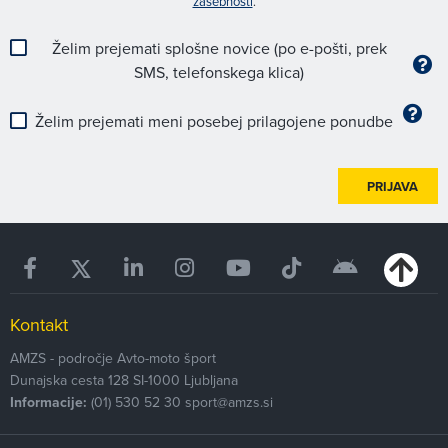
zasebnosti
.
Želim prejemati splošne novice (po e-pošti, prek
SMS, telefonskega klica)
Želim prejemati meni posebej prilagojene ponudbe
PRIJAVA
Kontakt
AMZS - področje Avto-moto šport
Dunajska cesta 128
SI-1000
Ljubljana
Informacije:
(01) 530 52 30
sport@amzs.si