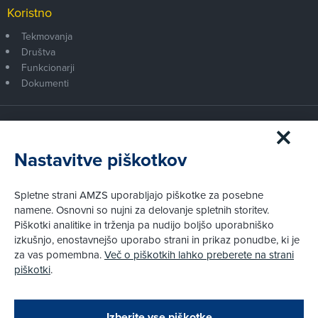
Koristno
Tekmovanja
Društva
Funkcionarji
Dokumenti
Članstvo AMZS
Postanite član AMZS
Nastavitve piškotkov
Zakaj (p)ostati član?
Primerjava članstev
Spletne strani AMZS uporabljajo piškotke za posebne
Kako vam pomagamo
namene. Osnovni so nujni za delovanje spletnih storitev.
Piškotki analitike in trženja pa nudijo boljšo uporabniško
izkušnjo, enostavnejšo uporabo strani in prikaz ponudbe, ki je
Pravni vidiki
za vas pomembna.
Več o piškotkih lahko preberete na strani
Piškotki
piškotki
.
Politika zasebnosti
Pravno obvestilo
Zapri
Podarjamo vam 10 €!
Izberite vse piškotke