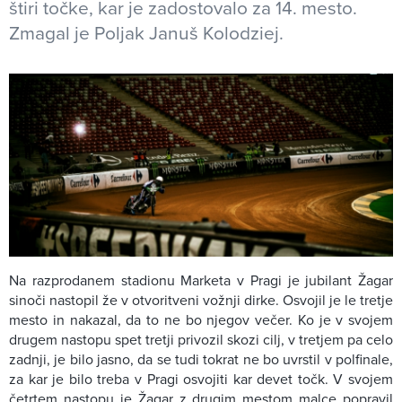
štiri točke, kar je zadostovalo za 14. mesto.
Zmagal je Poljak Januš Kolodziej.
Na razprodanem stadionu Marketa v Pragi je jubilant Žagar
sinoči nastopil že v otvoritveni vožnji dirke. Osvojil je le tretje
mesto in nakazal, da to ne bo njegov večer. Ko je v svojem
drugem nastopu spet tretji privozil skozi cilj, v tretjem pa celo
zadnji, je bilo jasno, da se tudi tokrat ne bo uvrstil v polfinale,
za kar je bilo treba v Pragi osvojiti kar devet točk. V svojem
četrtem nastopu je Žagar z drugim mestom malce popravil