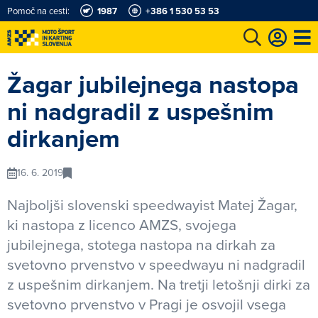
Pomoč na cesti:
1987
+386 1 530 53 53
e
Karting in motošportni center
Najboljši za volanom
Moj AMZS
Žagar jubilejnega nastopa
ni nadgradil z uspešnim
dirkanjem
16. 6. 2019
Najboljši slovenski speedwayist Matej Žagar,
ki nastopa z licenco AMZS, svojega
jubilejnega, stotega nastopa na dirkah za
svetovno prvenstvo v speedwayu ni nadgradil
z uspešnim dirkanjem. Na tretji letošnji dirki za
svetovno prvenstvo v Pragi je osvojil vsega