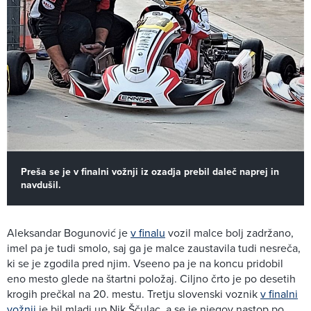
Preša se je v finalni vožnji iz ozadja prebil daleč naprej in
navdušil.
Aleksandar Bogunović je
v finalu
vozil malce bolj zadržano,
imel pa je tudi smolo, saj ga je malce zaustavila tudi nesreča,
ki se je zgodila pred njim. Vseeno pa je na koncu pridobil
eno mesto glede na štartni položaj. Ciljno črto je po desetih
krogih prečkal na 20. mestu. Tretju slovenski voznik
v finalni
vožnji
je bil mladi up Nik Ščulac, a se je njegov nastop po