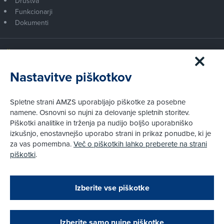
Društva
Funkcionarji
Dokumenti
Članstvo AMZS
Postanite član AMZS
Nastavitve piškotkov
Zakaj (p)ostati član?
Primerjava članstev
Spletne strani AMZS uporabljajo piškotke za posebne
Kako vam pomagamo
namene. Osnovni so nujni za delovanje spletnih storitev.
Piškotki analitike in trženja pa nudijo boljšo uporabniško
izkušnjo, enostavnejšo uporabo strani in prikaz ponudbe, ki je
Pravni vidiki
za vas pomembna.
Več o piškotkih lahko preberete na strani
Piškotki
piškotki
.
Politika zasebnosti
Pravno obvestilo
Zapri
Podarjamo vam 10 €!
Izberite vse piškotke
Obstoječi in novi AMZS člani, ki boste v AMZS
centru sklenili avtomobilsko zavarovanje in
© AMZS
Produkcija:
Creatim
|
opravili registracijo vozila, boste prejeli
Pri spletni včlanitvi so podprta naslednja plačilna sredstva:
vrednostno darilno kartico z dobroimetjem v višini
Izberite samo nujne piškotke