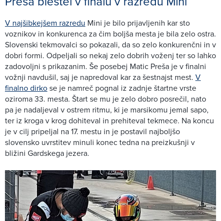
Preša blestel v finalu v razredu Mini
V najšibkejšem razredu
Mini je bilo prijavljenih kar sto
voznikov in konkurenca za čim boljša mesta je bila zelo ostra.
Slovenski tekmovalci so pokazali, da so zelo konkurenčni in v
dobri formi. Odpeljali so nekaj zelo dobrih voženj ter so lahko
zadovoljni s prikazanim. Še posebej Matic Preša je v finalni
vožnji navdušil, saj je napredoval kar za šestnajst mest.
V
finalno dirko
se je namreč pognal iz zadnje štartne vrste
oziroma 33. mesta. Štart se mu je zelo dobro posrečil, nato
pa je nadaljeval v ostrem ritmu, ki je marsikomu jemal sapo,
ter iz kroga v krog dohiteval in prehiteval tekmece. Na koncu
je v cilj pripeljal na 17. mestu in je postavil najboljšo
slovensko uvrstitev minuli konec tedna na preizkušnji v
bližini Gardskega jezera.