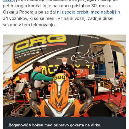
petih krogih končal in je na koncu pristal na 30. mestu.
Oskarju Poberaju pa se žal
ni uspelo prebiti med najboljših
34 voznikov, ki so se merili v finalni vožnji zadnje dirke
sezone v tem tekmovanju.
Bogunović v boksu med pripravo gokarta na dirko.