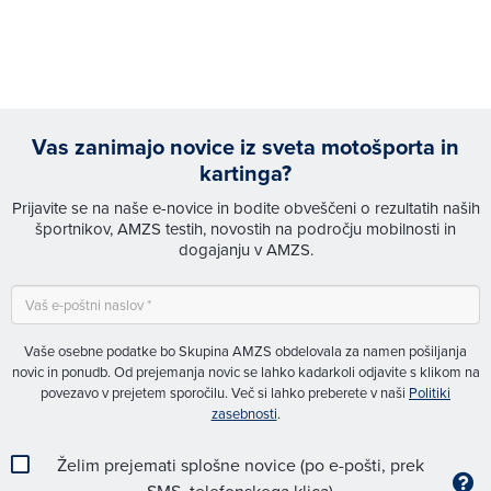
Vas zanimajo novice iz sveta motošporta in
kartinga?
Prijavite se na naše e-novice in bodite obveščeni o rezultatih naših
športnikov, AMZS testih, novostih na področju mobilnosti in
dogajanju v AMZS.
Vaše osebne podatke bo Skupina AMZS obdelovala za namen pošiljanja
novic in ponudb. Od prejemanja novic se lahko kadarkoli odjavite s klikom na
povezavo v prejetem sporočilu. Več si lahko preberete v naši
Politiki
zasebnosti
.
Želim prejemati splošne novice (po e-pošti, prek
SMS, telefonskega klica)