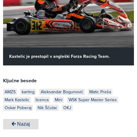
Kastelic je prestopil v angleški Forza Racing Team.
Ključne besede
AMZS
karting
Aleksandar Bogunović
Matic Preša
Mark Kastelic
licenca
Mini
WSK Super Master Series
Oskar Poberaj
Nik Ščulac
OKJ
Nazaj