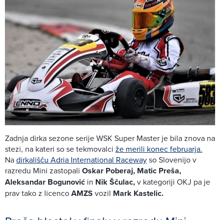
Zadnja dirka sezone serije WSK Super Master je bila znova na
stezi, na kateri so se tekmovalci
že merili konec februarja.
Na
dirkališču Adria International Raceway
so Slovenijo v
razredu Mini zastopali
Oskar Poberaj, Matic Preša,
Aleksandar Bogunović
in
Nik Ščulac,
v kategoriji OKJ pa je
prav tako z licenco
AMZS
vozil
Mark Kastelic.