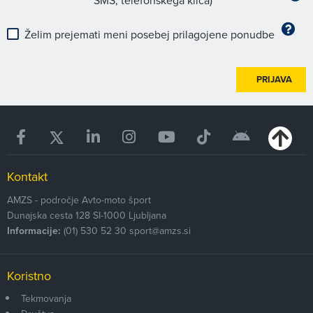
Želim prejemati meni posebej prilagojene ponudbe
PRIJAVA
Kontakt
AMZS - področje Avto-moto šport
Dunajska cesta 128
SI-1000
Ljubljana
Informacije:
(01) 530 52 30
sport@amzs.si
Koristno
Tekmovanja