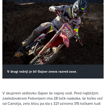
V drugi vožnji je bil Gajser znova razred zase.
V skupnem seštevku Gajser še naprej vodi. Pred najbližjim
zasledovalcem Febvrejem ima 28 točk naskoka, še točko več
od Cairolija, zelo blizu pa sta s 321 oziroma 315 točkami tudi