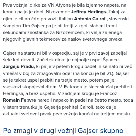
Prva vožnja dirke za VN Afyona je bila izjemno napeta, na
koncu pa jo je dobil Nizozemec
Jeffrey Herlings.
Takoj za
njim je ciljno črto prevozil Italijan
Antonio Cairoli,
slovenski
šampion Tim Gajser pa je bil tretji z zgolj slabimi tremi
sekundami zaostanka za Nizozemcem, ki velja za enega
njegovih glavnih tekmecev za naslov svetovnega prvaka.
Gajser na startu ni bil v ospredju, saj je v prvi zavoj zapeljal
šele kot deveti. Začetek dirke je najbolje uspel Špancu
Jorgeju Pradu,
ki pa je v petem krogu padel in se nato ni več
vmešal v boj za zmagovalni oder (na koncu je bil 21.). Gajser
se je takrat uspel prebiti na tretje mesto, potem pa je
vseskozi stopnjeval ritem. V 15. krogu je sicer skušal prehiteti
Herlingsa, a brez uspeha. V zadnjem krogu je Francoz
Romain Febvre
naredil napako in padel na četrto mesto, toda
v istem trenutku je Gajserja prehitel Cairoli, tako da je
aktualni svetovni prvak prvo vožnjo končal na tretjem mestu.
Po zmagi v drugi vožnji Gajser skupno