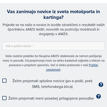
Vas zanimajo novice iz sveta motošporta in
kartinga?
Prijavite se na naše e-novice in bodite obveščeni o rezultatih naših
športnikov, AMZS testih, novostih na področju mobilnosti in
dogajanju v AMZS.
Vaše osebne podatke bo Skupina AMZS obdelovala za namen pošiljanja
novic in ponudb. Od prejemanja novic se lahko kadarkoli odjavite s klikom na
povezavo v prejetem sporočilu. Več si lahko preberete v naši
Politiki
zasebnosti
.
Želim prejemati splošne novice (po e-pošti, prek
SMS, telefonskega klica)
Želim prejemati meni posebej prilagojene ponudbe