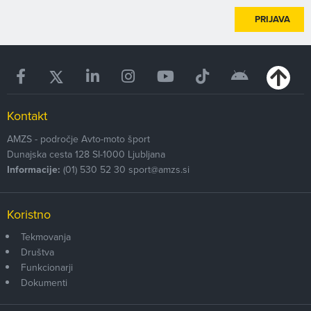
PRIJAVA
Kontakt
AMZS - področje Avto-moto šport
Dunajska cesta 128
SI-1000
Ljubljana
Informacije:
(01) 530 52 30
sport@amzs.si
Koristno
Tekmovanja
Društva
Funkcionarji
Dokumenti