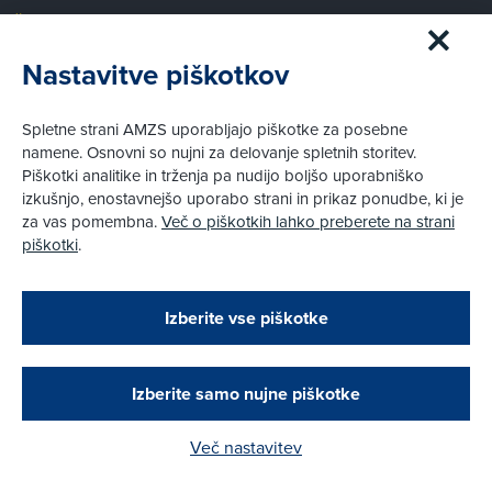
Članstvo AMZS
Postanite član AMZS
Nastavitve piškotkov
Zakaj (p)ostati član?
Primerjava članstev
Spletne strani AMZS uporabljajo piškotke za posebne
Kako vam pomagamo
namene. Osnovni so nujni za delovanje spletnih storitev.
Piškotki analitike in trženja pa nudijo boljšo uporabniško
izkušnjo, enostavnejšo uporabo strani in prikaz ponudbe, ki je
Pravni vidiki
za vas pomembna.
Več o piškotkih lahko preberete na strani
Piškotki
piškotki
.
Politika zasebnosti
Pravno obvestilo
Zapri
Podarjamo vam 10 €!
Izberite vse piškotke
Obstoječi in novi AMZS člani, ki boste v AMZS
centru sklenili avtomobilsko zavarovanje in
© AMZS
Produkcija:
Creatim
|
Pri spletni včlanitvi so podprta naslednja plačilna sredstva:
opravili registracijo vozila, boste prejeli
vrednostno darilno kartico z dobroimetjem v višini
Izberite samo nujne piškotke
10 €.
Več nastavitev
Kako do darila?