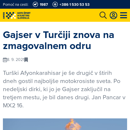
Pomoč na cesti:
1987
+386 1 530 53 53
e
Karting in motošportni center
Najboljši za volanom
Moj AMZS
Gajser v Turčiji znova na
zmagovalnem odru
8. 9. 2021
Turški Afyonkarahisar je še drugič v štirih
dneh gostil najboljše motokrosiste sveta. Po
nedeljski dirki, ki jo je Gajser zaključil na
tretjem mestu, je bil danes drugi. Jan Pancar v
MX2 16.