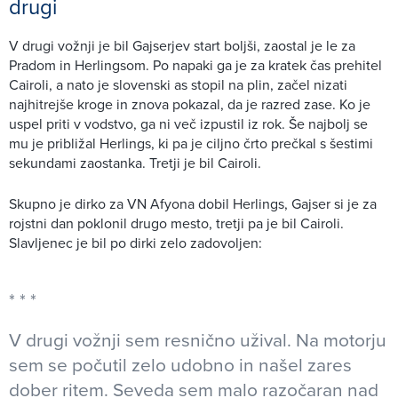
drugi
V drugi vožnji je bil Gajserjev start boljši, zaostal je le za
Pradom in Herlingsom. Po napaki ga je za kratek čas prehitel
Cairoli, a nato je slovenski as stopil na plin, začel nizati
najhitrejše kroge in znova pokazal, da je razred zase. Ko je
uspel priti v vodstvo, ga ni več izpustil iz rok. Še najbolj se
mu je približal Herlings, ki pa je ciljno črto prečkal s šestimi
sekundami zaostanka. Tretji je bil Cairoli.
Skupno je dirko za VN Afyona dobil Herlings, Gajser si je za
rojstni dan poklonil drugo mesto, tretji pa je bil Cairoli.
Slavljenec je bil po dirki zelo zadovoljen:
V drugi vožnji sem resnično užival. Na motorju
sem se počutil zelo udobno in našel zares
dober ritem. Seveda sem malo razočaran nad