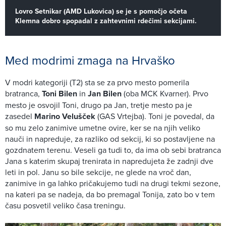
Lovro Setnikar (AMD Lukovica) se je s pomočjo očeta
Klemna dobro spopadal z zahtevnimi rdečimi sekcijami.
Med modrimi zmaga na Hrvaško
V modri kategoriji (T2) sta se za prvo mesto pomerila
bratranca,
Toni Bilen
in
Jan Bilen
(oba MCK Kvarner). Prvo
mesto je osvojil Toni, drugo pa Jan, tretje mesto pa je
zasedel
Marino Velušček
(GAS Vrtejba). Toni je povedal, da
so mu zelo zanimive umetne ovire, ker se na njih veliko
nauči in napreduje, za razliko od sekcij, ki so postavljene na
gozdnatem terenu. Veseli ga tudi to, da ima ob sebi bratranca
Jana s katerim skupaj trenirata in napredujeta že zadnji dve
leti in pol. Janu so bile sekcije, ne glede na vroč dan,
zanimive in ga lahko pričakujemo tudi na drugi tekmi sezone,
na kateri pa se nadeja, da bo premagal Tonija, zato bo v tem
času posvetil veliko časa treningu.