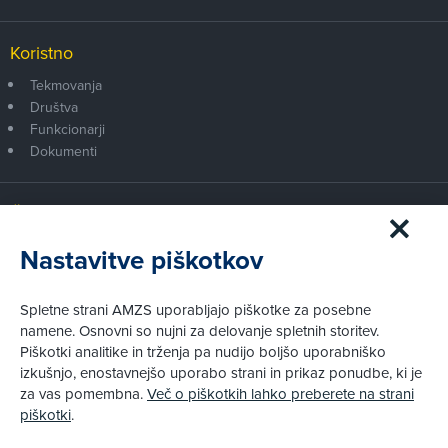
Koristno
Tekmovanja
Društva
Funkcionarji
Dokumenti
Članstvo AMZS
Postanite član AMZS
Nastavitve piškotkov
Zakaj (p)ostati član?
Primerjava članstev
Spletne strani AMZS uporabljajo piškotke za posebne
Kako vam pomagamo
namene. Osnovni so nujni za delovanje spletnih storitev.
Piškotki analitike in trženja pa nudijo boljšo uporabniško
izkušnjo, enostavnejšo uporabo strani in prikaz ponudbe, ki je
Pravni vidiki
za vas pomembna.
Več o piškotkih lahko preberete na strani
Piškotki
piškotki
.
Politika zasebnosti