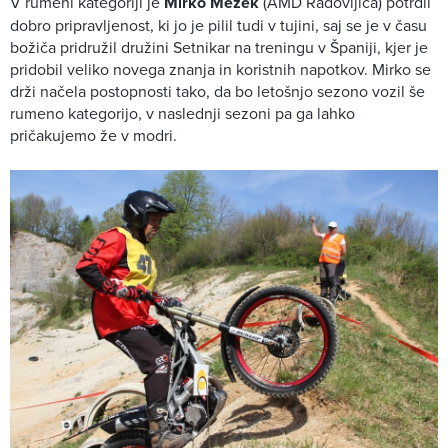
V rumeni kategoriji je
Mirko Mežek
(AMD Radovljica) potrdil
dobro pripravljenost, ki jo je pilil tudi v tujini, saj se je v času
božiča pridružil družini Setnikar na treningu v Španiji, kjer je
pridobil veliko novega znanja in koristnih napotkov. Mirko se
drži načela postopnosti tako, da bo letošnjo sezono vozil še
rumeno kategorijo, v naslednji sezoni pa ga lahko
pričakujemo že v modri.