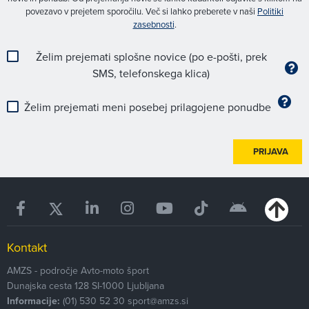
povezavo v prejetem sporočilu. Več si lahko preberete v naši
Politiki
zasebnosti
.
Želim prejemati splošne novice (po e-pošti, prek
SMS, telefonskega klica)
Želim prejemati meni posebej prilagojene ponudbe
PRIJAVA
Kontakt
AMZS - področje Avto-moto šport
Dunajska cesta 128
SI-1000
Ljubljana
Informacije:
(01) 530 52 30
sport@amzs.si