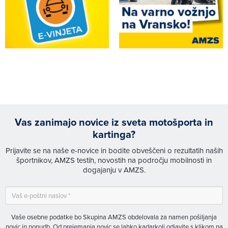
Vas zanimajo novice iz sveta motošporta in
kartinga?
Prijavite se na naše e-novice in bodite obveščeni o rezultatih naših
športnikov, AMZS testih, novostih na področju mobilnosti in
dogajanju v AMZS.
Vaše osebne podatke bo Skupina AMZS obdelovala za namen pošiljanja
novic in ponudb. Od prejemanja novic se lahko kadarkoli odjavite s klikom na