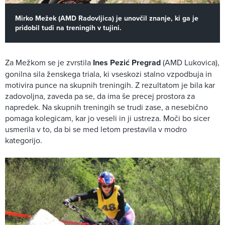
Mirko Mežek (AMD Radovljica) je unovčil znanje, ki ga je
pridobil tudi na treningih v tujini.
Za Mežkom se je zvrstila
Ines Pezić Pregrad
(AMD Lukovica),
gonilna sila ženskega triala, ki vseskozi stalno vzpodbuja in
motivira punce na skupnih treningih. Z rezultatom je bila kar
zadovoljna, zaveda pa se, da ima še precej prostora za
napredek. Na skupnih treningih se trudi zase, a nesebično
pomaga kolegicam, kar jo veseli in ji ustreza. Moči bo sicer
usmerila v to, da bi se med letom prestavila v modro
kategorijo.