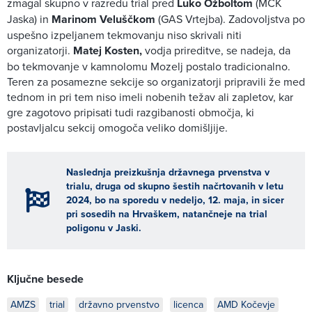
zmagal skupno v razredu trial pred
Luko Ožboltom
(MCK
Jaska) in
Marinom Veluščkom
(GAS Vrtejba). Zadovoljstva po
uspešno izpeljanem tekmovanju niso skrivali niti
organizatorji.
Matej Kosten,
vodja prireditve, se nadeja, da
bo tekmovanje v kamnolomu Mozelj postalo tradicionalno.
Teren za posamezne sekcije so organizatorji pripravili že med
tednom in pri tem niso imeli nobenih težav ali zapletov, kar
gre zagotovo pripisati tudi razgibanosti območja, ki
postavljalcu sekcij omogoča veliko domišljije.
Naslednja preizkušnja državnega prvenstva v
trialu, druga od skupno šestih načrtovanih v letu
2024, bo na sporedu v nedeljo, 12. maja, in sicer
pri sosedih na Hrvaškem, natančneje na trial
poligonu v Jaski.
Ključne besede
AMZS
trial
državno prvenstvo
licenca
AMD Kočevje