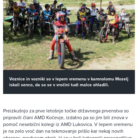
Voznice in vozniki so v lepem vremenu v kamnolomu Mozelj
iskali senco, da so se v vročini tudi malce ohladili.
Preizkušnjo za prve letošnje točke državnega prvenstva so
pripravili člani AMD Kočevje, izdatno pa so jim bili znova v
pomoč nesebični kolegi iz AMD Lukovica. V lepem vremenu
je na zelo vroč dan na tekmovanje prišlo kar nekaj novih
obrazov, predvsem otrok, ki so v beli kategoriji presenetljivo