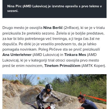
Nina Pirc (AMD Lukovica) je izvrstno opravila s prvo tekmo v
sezoni.
Drugo mesto je osvojila
Nina Berlič
(2nRace), ki se je v trialu
preizkusila že preteklo sezono. Želela si je boljše predstave,
za kar bi bilo potrebnega več treninga, a ji tega čas žal ne
dopušča. Po dirki jo je veselilo predvsem to, da je lahko
pomagala novinkam. Poleg Pirčeve sta se prvič preizkusili
Ana Unterlehner
(AMD Lukovica) in
Tinkara Mes
(AMD
Lukovica), ki je v kategoriji trial otroci osvojila prvo mesto
pred še enim novincem,
Tinetom Primožičem
(AMTK Koper).