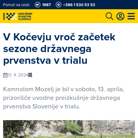
Pomoč na cesti:
1987
+386 1 530 53 53
e
Karting in motošportni center
Najboljši za volanom
Moj AMZS
V Kočevju vroč začetek
sezone državnega
prvenstva v trialu
13. 4. 2024
Kamnolom Mozelj je bil v soboto, 13. aprila,
prizorišče uvodne preizkušnje državnega
prvenstva Slovenije v trialu.