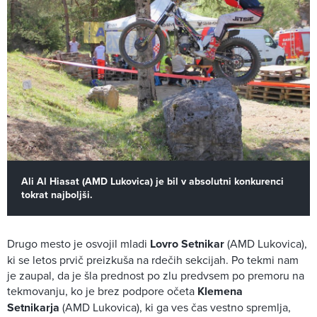
Ali Al Hiasat (AMD Lukovica) je bil v absolutni konkurenci
tokrat najboljši.
Drugo mesto je osvojil mladi
Lovro Setnikar
(AMD Lukovica),
ki se letos prvič preizkuša na rdečih sekcijah. Po tekmi nam
je zaupal, da je šla prednost po zlu predvsem po premoru na
tekmovanju, ko je brez podpore očeta
Klemena
Setnikarja
(AMD Lukovica), ki ga ves čas vestno spremlja,