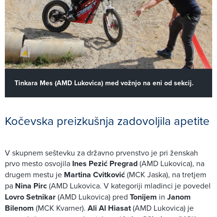
Tinkara Mes (AMD Lukovica) med vožnjo na eni od sekcij.
Kočevska preizkušnja zadovoljila apetite
V skupnem seštevku za državno prvenstvo je pri ženskah
prvo mesto osvojila
Ines Pezić Pregrad
(AMD Lukovica), na
drugem mestu je
Martina Cvitković
(MCK Jaska), na tretjem
pa
Nina Pirc
(AMD Lukovica. V kategoriji mladinci je povedel
Lovro Setnikar
(AMD Lukovica) pred
Tonijem
in
Janom
Bilenom
(MCK Kvarner).
Ali Al Hiasat
(AMD Lukovica) je