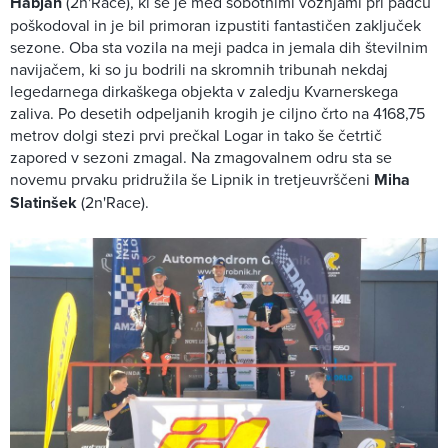
Habjan
(2n'Race), ki se je med sobotnimi vožnjami pri padcu
poškodoval in je bil primoran izpustiti fantastičen zaključek
sezone. Oba sta vozila na meji padca in jemala dih številnim
navijačem, ki so ju bodrili na skromnih tribunah nekdaj
legedarnega dirkaškega objekta v zaledju Kvarnerskega
zaliva. Po desetih odpeljanih krogih je ciljno črto na 4168,75
metrov dolgi stezi prvi prečkal Logar in tako še četrtič
zapored v sezoni zmagal. Na zmagovalnem odru sta se
novemu prvaku pridružila še Lipnik in tretjeuvrščeni
Miha
Slatinšek
(2n'Race).