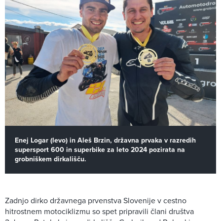
Enej Logar (levo) in Aleš Brzin, državna prvaka v razredih
supersport 600 in superbike za leto 2024 pozirata na
grobniškem dirkališču.
Zadnjo dirko državnega prvenstva Slovenije v cestno
hitrostnem motociklizmu so spet pripravili člani društva