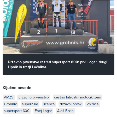
Državno prvenstvo razred supersport 600: prvi Logar, drugi
Lipnik in tretji Ločnikar.
Ključne besede
AMZS
državno prvenstvo
cestno hitrostni motociklizem
Grobnik
superbike
licenca
državni prvak
2n'race
supersport 600
Enej Logar
Aleš Brzin