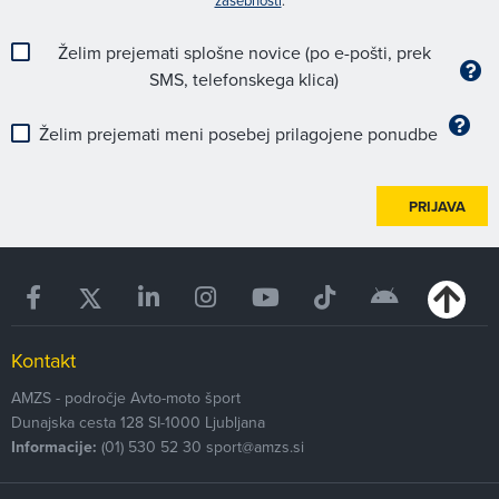
zasebnosti
.
Želim prejemati splošne novice (po e-pošti, prek
SMS, telefonskega klica)
Želim prejemati meni posebej prilagojene ponudbe
PRIJAVA
Kontakt
AMZS - področje Avto-moto šport
Dunajska cesta 128
SI-1000
Ljubljana
Informacije:
(01) 530 52 30
sport@amzs.si