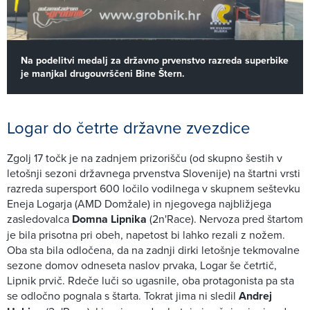
Na podelitvi medalj za državno prvenstvo razreda superbike
je manjkal drugouvrščeni Bine Štern.
Logar do četrte državne zvezdice
Zgolj 17 točk je na zadnjem prizorišču (od skupno šestih v
letošnji sezoni državnega prvenstva Slovenije) na štartni vrsti
razreda supersport 600 ločilo vodilnega v skupnem seštevku
Eneja Logarja (AMD Domžale) in njegovega najbližjega
zasledovalca
Domna Lipnika
(2n'Race). Nervoza pred štartom
je bila prisotna pri obeh, napetost bi lahko rezali z nožem.
Oba sta bila odločena, da na zadnji dirki letošnje tekmovalne
sezone domov odneseta naslov prvaka, Logar še četrtič,
Lipnik prvič. Rdeče luči so ugasnile, oba protagonista pa sta
se odločno pognala s štarta. Tokrat jima ni sledil
Andrej