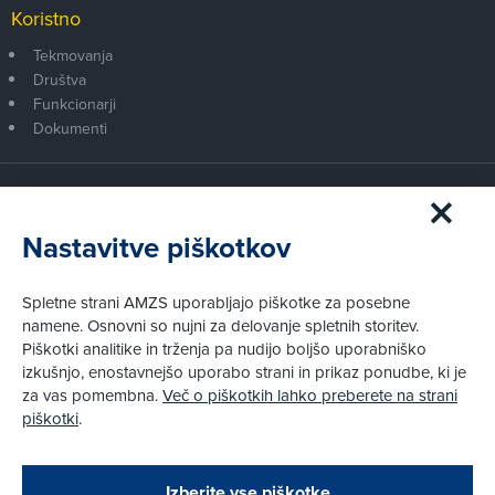
Koristno
Tekmovanja
Društva
Funkcionarji
Dokumenti
Članstvo AMZS
Postanite član AMZS
Nastavitve piškotkov
Zakaj (p)ostati član?
Primerjava članstev
Spletne strani AMZS uporabljajo piškotke za posebne
Kako vam pomagamo
namene. Osnovni so nujni za delovanje spletnih storitev.
Piškotki analitike in trženja pa nudijo boljšo uporabniško
izkušnjo, enostavnejšo uporabo strani in prikaz ponudbe, ki je
Pravni vidiki
za vas pomembna.
Več o piškotkih lahko preberete na strani
Piškotki
piškotki
.
Politika zasebnosti
Pravno obvestilo
Zapri
Podarjamo vam 10 €!
Izberite vse piškotke