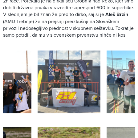
2n'race. Potekala je na dirkališču Grobnik nad Reko, kjer smo
dobili državna prvaka v razredih supersport 600 in superbike.
V slednjem je bil znan že pred to dirko, saj si je
Aleš Brzin
(AMD Trebnje) že na prejšnji preizkušnji na Slovaškem
privozil nedosegljivo prednost v skupnem seštevku. Tokrat je
samo potrdil, da mu v slovenskem prvenstvu nihče ni kos.