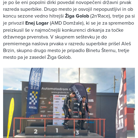
je po še eni popolni dirki povedal novopečeni državni prvak
razreda superbike. Drugo mesto je osvojil nepopustljivi in ob
koncu sezone vedno hitrejši
Žiga Golob
(2n'Race), tretje pa si
je privozil
Enej Logar
(AMD Domžale), ki se je za spremembo
preizkusil še v najmočnejši konkurenci dirkanja za točke
državnega prvenstva. V skupnem seštevku je do
premiernega naslova prvaka v razredu superbike prišel Aleš
Brzin, skupno drugo mesto je pripadlo Binetu Šternu, tretje
mesto pa je zasedel Žiga Golob.