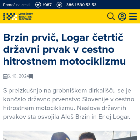
Pomoč na cesti:
1987
+386 1 530 53 53
e
Karting in motošportni center
Najboljši za volanom
Moj AMZS
Brzin prvič, Logar četrtič
državni prvak v cestno
hitrostnem motociklizmu
6. 10. 2024
S preizkušnjo na grobniškem dirkališču se je
končalo državno prvenstvo Slovenije v cestno
hitrostnem motociklizmu. Naslova državnih
prvakov sta osvojila Aleš Brzin in Enej Logar.