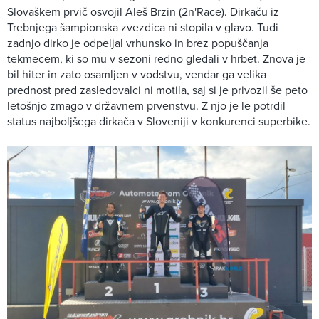
Slovaškem prvič osvojil Aleš Brzin (2n'Race). Dirkaču iz
Trebnjega šampionska zvezdica ni stopila v glavo. Tudi
zadnjo dirko je odpeljal vrhunsko in brez popuščanja
tekmecem, ki so mu v sezoni redno gledali v hrbet. Znova je
bil hiter in zato osamljen v vodstvu, vendar ga velika
prednost pred zasledovalci ni motila, saj si je privozil še peto
letošnjo zmago v državnem prvenstvu. Z njo je le potrdil
status najboljšega dirkača v Sloveniji v konkurenci superbike.