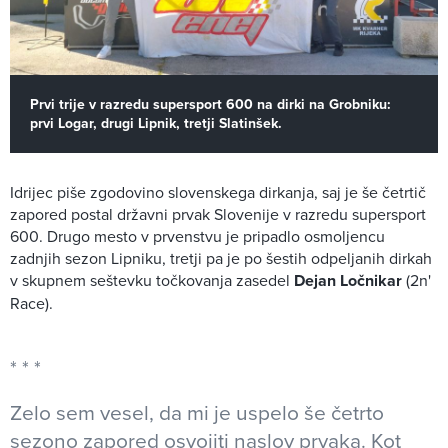
Prvi trije v razredu supersport 600 na dirki na Grobniku:
prvi Logar, drugi Lipnik, tretji Slatinšek.
Idrijec piše zgodovino slovenskega dirkanja, saj je še četrtič
zapored postal državni prvak Slovenije v razredu supersport
600. Drugo mesto v prvenstvu je pripadlo osmoljencu
zadnjih sezon Lipniku, tretji pa je po šestih odpeljanih dirkah
v skupnem seštevku točkovanja zasedel
Dejan Ločnikar
(2n'
Race).
Zelo sem vesel, da mi je uspelo še četrto
sezono zapored osvojiti naslov prvaka. Kot