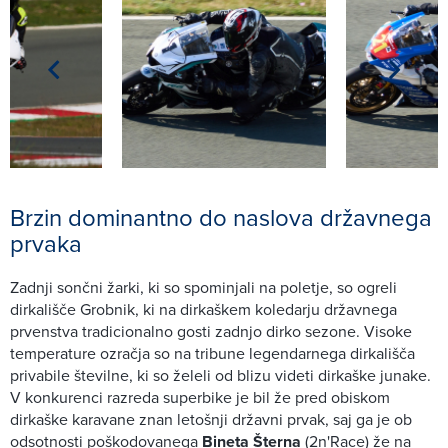
Brzin dominantno do naslova državnega
prvaka
Zadnji sončni žarki, ki so spominjali na poletje, so ogreli
dirkališče Grobnik, ki na dirkaškem koledarju državnega
prvenstva tradicionalno gosti zadnjo dirko sezone. Visoke
temperature ozračja so na tribune legendarnega dirkališča
privabile številne, ki so želeli od blizu videti dirkaške junake.
V konkurenci razreda superbike je bil že pred obiskom
dirkaške karavane znan letošnji državni prvak, saj ga je ob
odsotnosti poškodovanega
Bineta Šterna
(2n'Race) že na