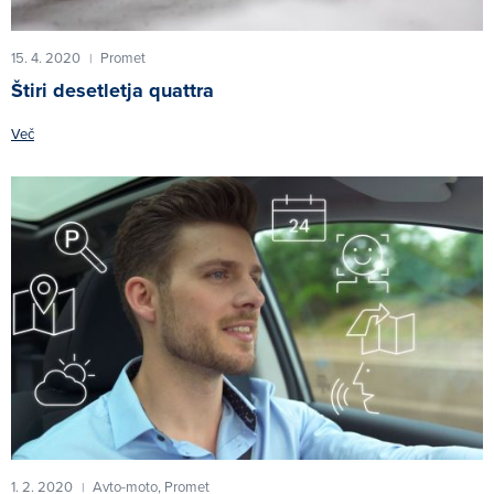
15. 4. 2020
Promet
|
Štiri desetletja quattra
Več
1. 2. 2020
Avto-moto,
Promet
|