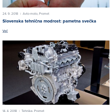
24. 9. 2018
Avto-moto,
Promet
|
Slovenska tehnična modrost: pametna svečka
Več
14. 4. 2018
Tehnika,
Promet
|