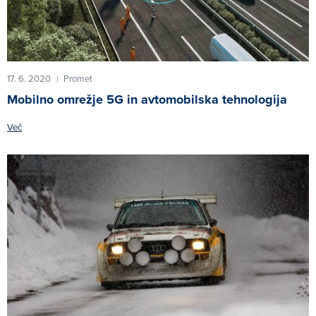
17. 6. 2020
Promet
|
Mobilno omrežje 5G in avtomobilska tehnologija
Več