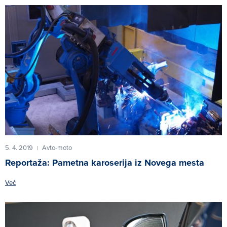
5. 4. 2019
Avto-moto
|
Reportaža: Pametna karoserija iz Novega mesta
Več