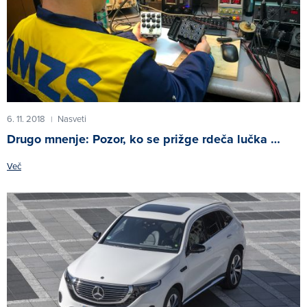
6. 11. 2018
Nasveti
|
Drugo mnenje: Pozor, ko se prižge rdeča lučka …
Več