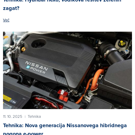
zagat?
Več
11. 10. 2025
Tehnika
|
Tehnika: Nova generacija Nissanovega hibridnega
pogona e-power