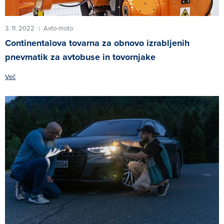
3. 11. 2022
Avto-moto
|
Continentalova tovarna za obnovo izrabljenih
pnevmatik za avtobuse in tovornjake
Več