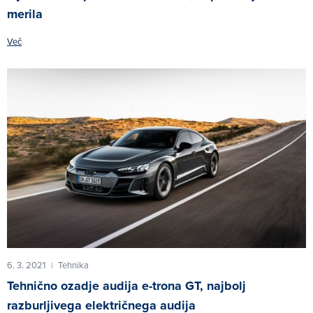
merila
Več
6. 3. 2021
Tehnika
|
Tehnično ozadje audija e-trona GT, najbolj
razburljivega električnega audija