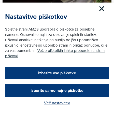
Nastavitve piškotkov
Spletne strani AMZS uporabljajo piškotke za posebne
namene. Osnovni so nujni za delovanje spletnih storitev.
29. 1. 2016
Promet
|
Piškotki analitike in trženja pa nudijo boljšo uporabniško
Fordovi žarometi prihodnosti
izkušnjo, enostavnejšo uporabo strani in prikaz ponudbe, ki je
za vas pomembna.
Več o piškotkih lahko preberete na strani
Več
piškotki
.
Zapri
Podarjamo vam 10 €!
Izberite vse piškotke
Obstoječi in novi AMZS člani, ki boste v AMZS
centru sklenili avtomobilsko zavarovanje in
opravili registracijo vozila, boste prejeli
vrednostno darilno kartico z dobroimetjem v višini
Izberite samo nujne piškotke
10 €.
Več nastavitev
Kako do darila?