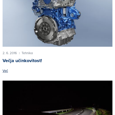
2. 6. 2016
Tehnika
|
Večja učinkovitost!
Več