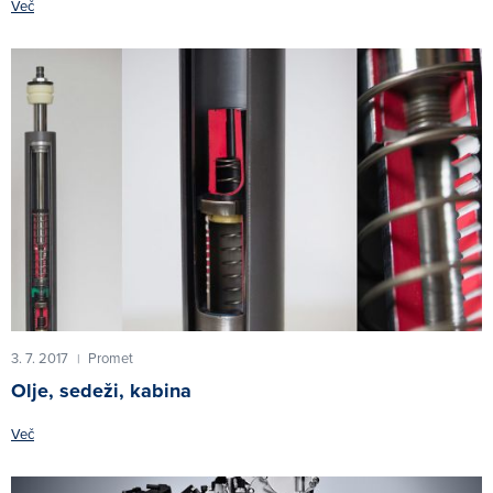
Več
3. 7. 2017
Promet
|
Olje, sedeži, kabina
Več