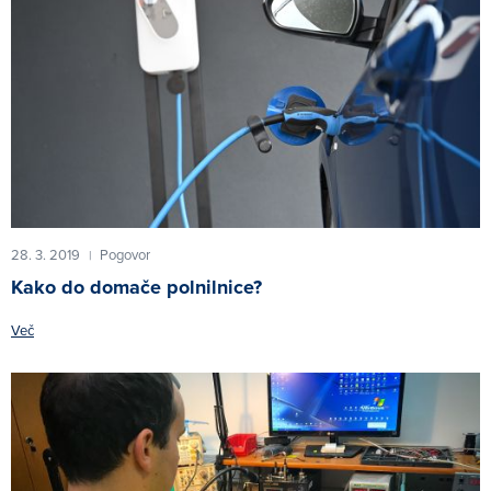
28. 3. 2019
Pogovor
|
Kako do domače polnilnice?
Več