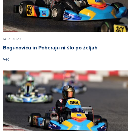
14. 2. 2022
|
Bogunoviću in Poberaju ni šlo po željah
Več