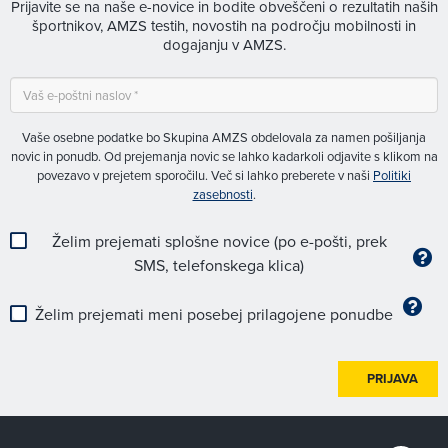
Prijavite se na naše e-novice in bodite obveščeni o rezultatih naših
športnikov, AMZS testih, novostih na področju mobilnosti in
dogajanju v AMZS.
Vaše osebne podatke bo Skupina AMZS obdelovala za namen pošiljanja
novic in ponudb. Od prejemanja novic se lahko kadarkoli odjavite s klikom na
povezavo v prejetem sporočilu. Več si lahko preberete v naši
Politiki
zasebnosti
.
Želim prejemati splošne novice (po e-pošti, prek
SMS, telefonskega klica)
Želim prejemati meni posebej prilagojene ponudbe
PRIJAVA