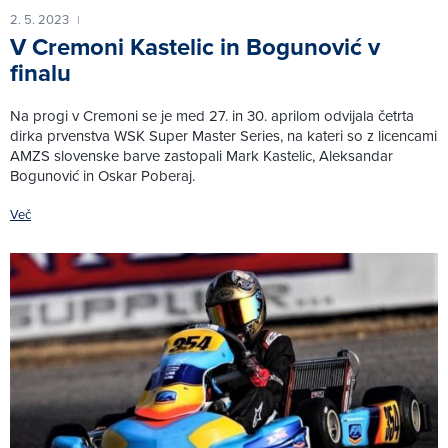
2. 5. 2023
|
V Cremoni Kastelic in Bogunović v
finalu
Na progi v Cremoni se je med 27. in 30. aprilom odvijala četrta
dirka prvenstva WSK Super Master Series, na kateri so z licencami
AMZS slovenske barve zastopali Mark Kastelic, Aleksandar
Bogunović in Oskar Poberaj.
Več