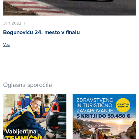
31. 1. 2022
|
Bogunoviću 24. mesto v finalu
Več
Oglasna sporočila