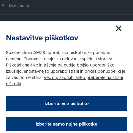
Dokumenti
Članstvo AMZS
Postanite član AMZS
Nastavitve piškotkov
Zakaj (p)ostati član?
Primerjava članstev
Spletne strani AMZS uporabljajo piškotke za posebne
Kako vam pomagamo
namene. Osnovni so nujni za delovanje spletnih storitev.
Piškotki analitike in trženja pa nudijo boljšo uporabniško
izkušnjo, enostavnejšo uporabo strani in prikaz ponudbe, ki je
Pravni vidiki
za vas pomembna.
Več o piškotkih lahko preberete na strani
Piškotki
piškotki
.
Politika zasebnosti
Pravno obvestilo
Zapri
Podarjamo vam 10 €!
Izberite vse piškotke
Obstoječi in novi AMZS člani, ki boste v AMZS
centru sklenili avtomobilsko zavarovanje in
© AMZS
Produkcija:
Creatim
|
opravili registracijo vozila, boste prejeli
Pri spletni včlanitvi so podprta naslednja plačilna sredstva:
vrednostno darilno kartico z dobroimetjem v višini
Izberite samo nujne piškotke
10 €.