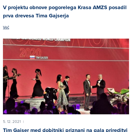
V projektu obnove pogorelega Krasa AMZS posadil
prva drevesa Tima Gajserja
Več
5. 12. 2021
|
Tim Gajser med dobitniki priznanj na gala prireditvi