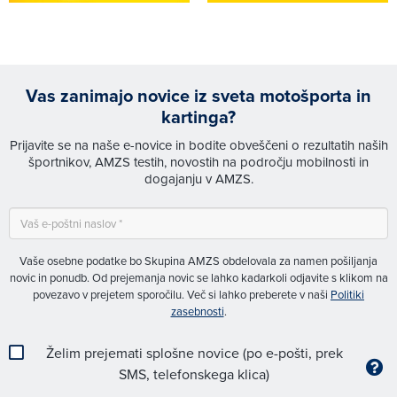
Vas zanimajo novice iz sveta motošporta in
kartinga?
Prijavite se na naše e-novice in bodite obveščeni o rezultatih naših
športnikov, AMZS testih, novostih na področju mobilnosti in
dogajanju v AMZS.
Vaše osebne podatke bo Skupina AMZS obdelovala za namen pošiljanja
novic in ponudb. Od prejemanja novic se lahko kadarkoli odjavite s klikom na
povezavo v prejetem sporočilu. Več si lahko preberete v naši
Politiki
zasebnosti
.
Želim prejemati splošne novice (po e-pošti, prek
SMS, telefonskega klica)