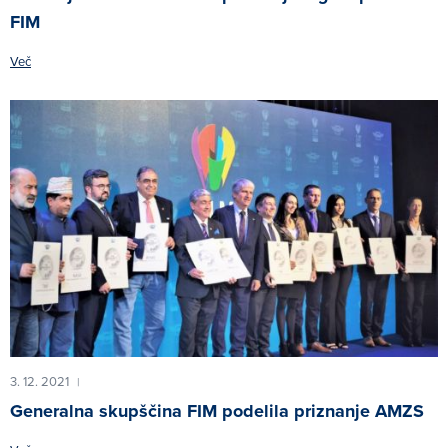
FIM
Več
3. 12. 2021
|
Generalna skupščina FIM podelila priznanje AMZS