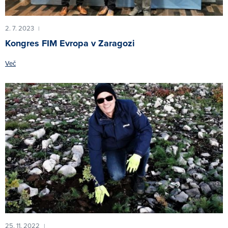
2. 7. 2023
|
Kongres FIM Evropa v Zaragozi
Več
25. 11. 2022
|