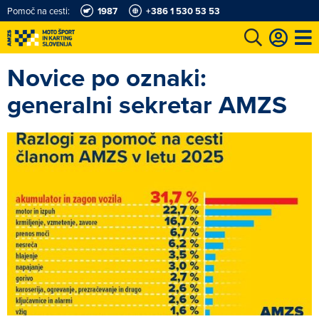
Pomoč na cesti:
1987
+386 1 530 53 53
Novice po oznaki:
e
Karting in motošportni center
Najboljši za volanom
Moj AMZS
generalni sekretar AMZS