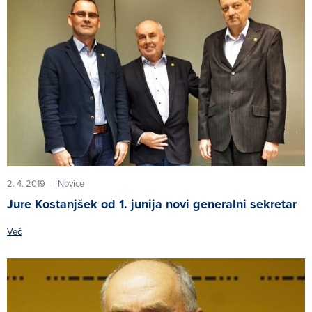
2. 4. 2019
Novice
|
Jure Kostanjšek od 1. junija novi generalni sekretar
Več