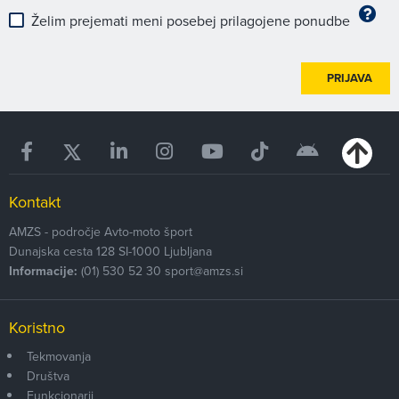
Želim prejemati meni posebej prilagojene ponudbe
PRIJAVA
Kontakt
AMZS - področje Avto-moto šport
Dunajska cesta 128
SI-1000
Ljubljana
Informacije:
(01) 530 52 30
sport@amzs.si
Koristno
Tekmovanja
Društva
Funkcionarji