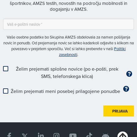
športnikov, AMZS testih, novostih na področju mobilnosti in
dogajanju v AMZS.
Vaše osebne podatke bo Skupina AMZS obdelovala za namen pošiljanja
novic in ponudb. Od prejemanja novic se lahko kadarkoli odjavite s klikom na
povezavo v prejetem sporočilu. Več si lahko preberete v naši
Politiki
zasebnosti
.
Želim prejemati splošne novice (po e-pošti, prek
SMS, telefonskega klica)
Želim prejemati meni posebej prilagojene ponudbe
PRIJAVA