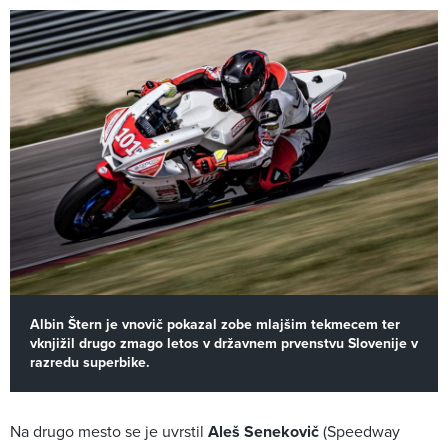
Albin Štern je vnovič pokazal zobe mlajšim tekmecem ter
vknjižil drugo zmago letos v državnem prvenstvu Slovenije v
razredu superbike.
Na drugo mesto se je uvrstil
Aleš Senekovič
(Speedway