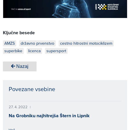
Ključne besede
AMZS
državno prvenstvo
cestno hitrostni motociklizem
superbike
licenca
supersport
Nazaj
Povezane vsebine
27. 4. 2022
|
Na Grobniku najhitrejša Štern in Lipnik
Več