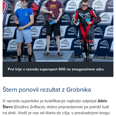
Prvi trije v razredu supersport 600 na zmagovalnem odru.
Štern ponovil rezultat z Grobnika
V razredu superbike je kvalifikacije najbolje odpeljal
Albin
Štern
(Društvo 2nRace), dobro pripravljenost pa potrdil tudi
na dirki. Vodil je vse od štarta do cilja, v predzadnjem krogu