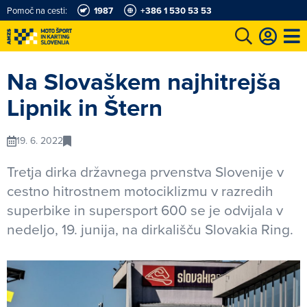
Pomoč na cesti:
1987
+386 1 530 53 53
e
Karting in motošportni center
Najboljši za volanom
Moj AMZS
Na Slovaškem najhitrejša
Lipnik in Štern
19. 6. 2022
Tretja dirka državnega prvenstva Slovenije v
cestno hitrostnem motociklizmu v razredih
superbike in supersport 600 se je odvijala v
nedeljo, 19. junija, na dirkališču Slovakia Ring.