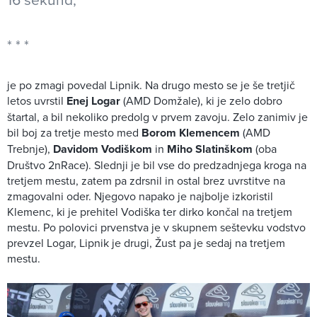
je po zmagi povedal Lipnik. Na drugo mesto se je še tretjič
letos uvrstil
Enej Logar
(AMD Domžale), ki je zelo dobro
štartal, a bil nekoliko predolg v prvem zavoju. Zelo zanimiv je
bil boj za tretje mesto med
Borom Klemencem
(AMD
Trebnje),
Davidom Vodiškom
in
Miho Slatinškom
(oba
Društvo 2nRace). Slednji je bil vse do predzadnjega kroga na
tretjem mestu, zatem pa zdrsnil in ostal brez uvrstitve na
zmagovalni oder. Njegovo napako je najbolje izkoristil
Klemenc, ki je prehitel Vodiška ter dirko končal na tretjem
mestu. Po polovici prvenstva je v skupnem seštevku vodstvo
prevzel Logar, Lipnik je drugi, Žust pa je sedaj na tretjem
mestu.