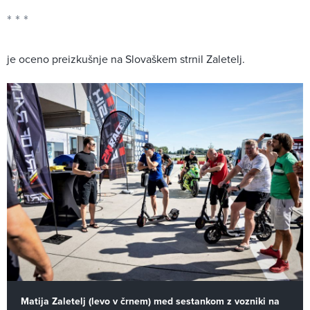
je oceno preizkušnje na Slovaškem strnil Zaletelj.
Matija Zaletelj (levo v črnem) med sestankom z vozniki na