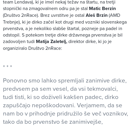
team Lendava), ki je imel nekaj težav na štartu, na tretji
stopnički na zmagovalnem odru pa je stal
Matic Berzin
(Društvo 2nRace). Brez uvrstitve je ostal
Aleš Brzin
(AMD
Trebnje), ki je dirko začel kot drugi med vozniki slovenskega
prvenstva, a je nekoliko slabše štartal, pozneje pa padel in
odstopil. S potekom tretje dirke državnega prvenstva je bil
zadovoljen tudi
Matija Zaletelj,
direktor dirke, ki jo je
organiziralo Društvo 2nRace:
Ponovno smo lahko spremljali zanimive dirke,
predvsem pa sem vesel, da vsi tekmovalci,
tudi tisti, ki so doživeli kakšen padec, dirko
zapuščajo nepoškodovani. Verjamem, da se
nam bo v prihodnje pridružilo še več voznikov,
tako da bo prvenstvo še zanimivejše,