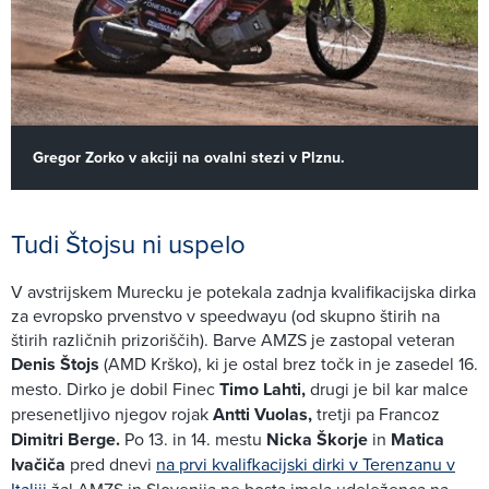
Gregor Zorko v akciji na ovalni stezi v Plznu.
Tudi Štojsu ni uspelo
V avstrijskem Murecku je potekala zadnja kvalifikacijska dirka
za evropsko prvenstvo v speedwayu (od skupno štirih na
štirih različnih prizoriščih). Barve AMZS je zastopal veteran
Denis Štojs
(AMD Krško), ki je ostal brez točk in je zasedel 16.
mesto. Dirko je dobil Finec
Timo Lahti,
drugi je bil kar malce
presenetljivo njegov rojak
Antti Vuolas,
tretji pa Francoz
Dimitri Berge.
Po 13. in 14. mestu
Nicka Škorje
in
Matica
Ivačiča
pred dnevi
na prvi kvalifkacijski dirki v Terenzanu v
Italiji
žal AMZS in Slovenija ne bosta imela udeleženca na