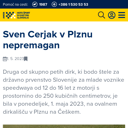
Pomoč na cesti:
1987
+386 1 530 53 53
e
Karting in motošportni center
Najboljši za volanom
Moj AMZS
Sven Cerjak v Plznu
nepremagan
1. 5. 2023
Druga od skupno petih dirk, ki bodo štele za
državno prvenstvo Slovenije za mlade voznike
speedwaya od 12 do 16 let z motorji s
prostornino do 250 kubičnih centimetrov, je
bila v ponedeljek, 1. maja 2023, na ovalnem
dirkališču v Plznu na Češkem.