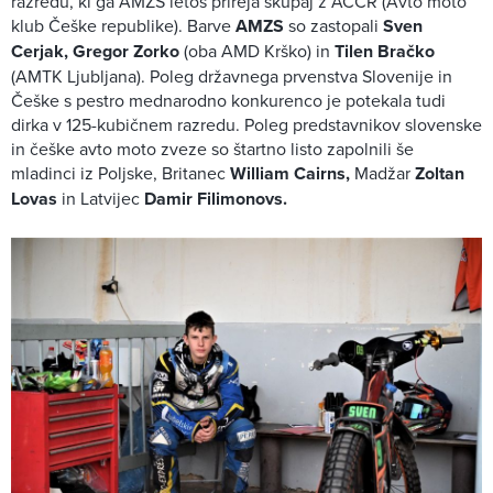
razredu, ki ga AMZS letos prireja skupaj z ACCR (Avto moto
klub Češke republike). Barve
AMZS
so zastopali
Sven
Cerjak, Gregor Zorko
(oba AMD Krško) in
Tilen Bračko
(AMTK Ljubljana). Poleg državnega prvenstva Slovenije in
Češke s pestro mednarodno konkurenco je potekala tudi
dirka v 125-kubičnem razredu. Poleg predstavnikov slovenske
in češke avto moto zveze so štartno listo zapolnili še
mladinci iz Poljske, Britanec
William Cairns,
Madžar
Zoltan
Lovas
in Latvijec
Damir Filimonovs.