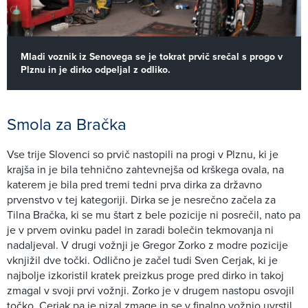
Mladi voznik iz Senovega se je tokrat prvič srečal s progo v
Plznu in je dirko odpeljal z odliko.
Smola za Bračka
Vse trije Slovenci so prvič nastopili na progi v Plznu, ki je
krajša in je bila tehnično zahtevnejša od krškega ovala, na
katerem je bila pred tremi tedni prva dirka za državno
prvenstvo v tej kategoriji. Dirka se je nesrečno začela za
Tilna Bračka, ki se mu štart z bele pozicije ni posrečil, nato pa
je v prvem ovinku padel in zaradi bolečin tekmovanja ni
nadaljeval. V drugi vožnji je Gregor Zorko z modre pozicije
vknjižil dve točki. Odlično je začel tudi Sven Cerjak, ki je
najbolje izkoristil kratek preizkus proge pred dirko in takoj
zmagal v svoji prvi vožnji. Zorko je v drugem nastopu osvojil
točko, Cerjak pa je nizal zmage in se v finalno vožnjo uvrstil