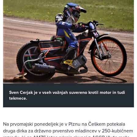
Sven Cerjak je v vseh vožnjah suvereno krotil motor in tudi
tekmece.
Na prvomajski ponedeljek je v Plznu na Češkem potekala
druga dirka za državno prvenstvo mladincev v 250-kubičnem