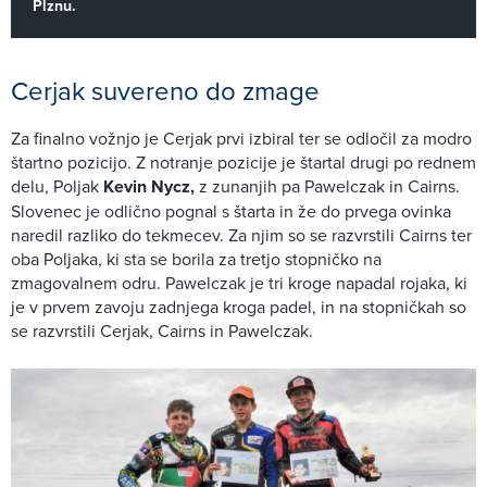
Plznu.
Cerjak suvereno do zmage
Za finalno vožnjo je Cerjak prvi izbiral ter se odločil za modro
štartno pozicijo. Z notranje pozicije je štartal drugi po rednem
delu, Poljak
Kevin Nycz,
z zunanjih pa Pawelczak in Cairns.
Slovenec je odlično pognal s štarta in že do prvega ovinka
naredil razliko do tekmecev. Za njim so se razvrstili Cairns ter
oba Poljaka, ki sta se borila za tretjo stopničko na
zmagovalnem odru. Pawelczak je tri kroge napadal rojaka, ki
je v prvem zavoju zadnjega kroga padel, in na stopničkah so
se razvrstili Cerjak, Cairns in Pawelczak.