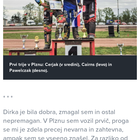
Prvi trije v Plznu: Cerjak (v sredini), Cairns (levo) in
Pawelczak (desno).
Dirka je bila dobra, zmagal sem in ostal
nepremagan. V Plznu sem vozil prvič, proga
se mi je zdela precej nevarna in zahtevna,
ampak sem se vseeno znašel. Za razliko od