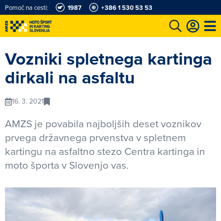
Pomoč na cesti:
1987
+386 1 530 53 53
e
Karting in motošportni center
Najboljši za volanom
Moj AMZS
Vozniki spletnega kartinga
dirkali na asfaltu
16. 3. 2021
AMZS je povabila najboljših deset voznikov
prvega državnega prvenstva v spletnem
kartingu na asfaltno stezo Centra kartinga in
moto športa v Slovenjo vas.