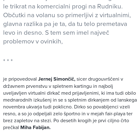
le trikrat na komercialni progi na Rudniku.
Občutki na volanu so primerljivi z virtualnimi,
glavna razlika pa je ta, da tu telo premetava
levo in desno. S tem sem imel največ
problemov v ovinkih,
je pripovedoval
Jernej Simončič,
sicer drugouvrščeni v
državnem prvenstvu v spletnem kartingu in najbolj
uveljavljen virtualni dirkač med prijavljenimi, ki ima tudi obilo
mednarodnih izkušenj in se s spletnim dirkanjem od lanskega
novembra ukvarja tudi poklicno. Dirko so povabljenci vzeli
resno, a so jo odpeljali zelo športno in v mejah fair-playa ter
brez zapletov na stezi. Po desetih krogih je prvi ciljno črto
prečkal
Miha Fabijan.