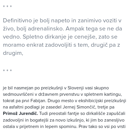
Definitivno je bolj napeto in zanimivo voziti v
živo, bolj adrenalinsko. Ampak tega se ne da
vedno. Spletno dirkanje je cenejše, zato se
moramo enkrat zadovoljiti s tem, drugič pa z
drugim,
je bil nasmejan po preizkušnji v Slovenji vasi skupno
sedmouvrščeni v državnem prvenstvu v spletnem kartingu,
tokrat pa prvi Fabijan. Drugo mesto v ekshibicijski preizkušnji
na asfaltni podlagi je zasedel Jernej Simončič, tretje pa
Primož Jurendič.
Tudi preostali fantje so dirkališče zapuščali
zadovoljni in bogatejši za novo izkušnjo, ki jim bo zanesljivo
ostala v prijetnem in lepem spominu. Prav tako so vsi po vrsti