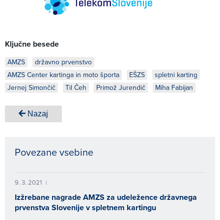
Ključne besede
AMZS
državno prvenstvo
AMZS Center kartinga in moto športa
EŠZS
spletni karting
Jernej Simončič
Til Čeh
Primož Jurendič
Miha Fabijan
Nazaj
Povezane vsebine
9. 3. 2021
|
Izžrebane nagrade AMZS za udeležence državnega
prvenstva Slovenije v spletnem kartingu