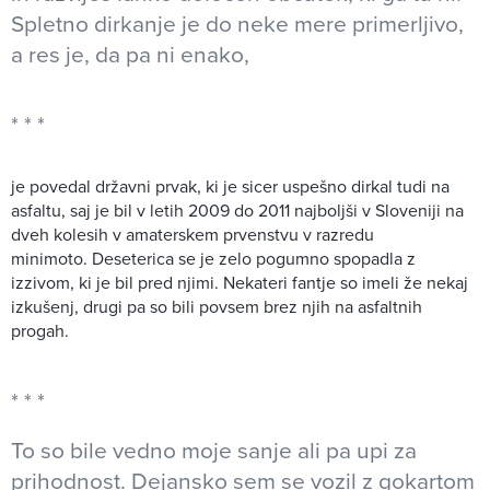
Spletno dirkanje je do neke mere primerljivo,
a res je, da pa ni enako,
je povedal državni prvak, ki je sicer uspešno dirkal tudi na
asfaltu, saj je bil v letih 2009 do 2011 najboljši v Sloveniji na
dveh kolesih v amaterskem prvenstvu v razredu
minimoto. Deseterica se je zelo pogumno spopadla z
izzivom, ki je bil pred njimi. Nekateri fantje so imeli že nekaj
izkušenj, drugi pa so bili povsem brez njih na asfaltnih
progah.
To so bile vedno moje sanje ali pa upi za
prihodnost. Dejansko sem se vozil z gokartom