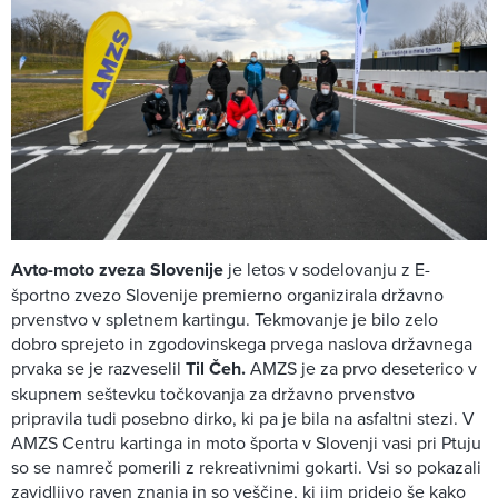
Avto-moto zveza Slovenije
je letos v sodelovanju z E-
športno zvezo Slovenije premierno organizirala državno
prvenstvo v spletnem kartingu. Tekmovanje je bilo zelo
dobro sprejeto in zgodovinskega prvega naslova državnega
prvaka se je razveselil
Til Čeh.
AMZS je za prvo deseterico v
skupnem seštevku točkovanja za državno prvenstvo
pripravila tudi posebno dirko, ki pa je bila na asfaltni stezi. V
AMZS Centru kartinga in moto športa v Slovenji vasi pri Ptuju
so se namreč pomerili z rekreativnimi gokarti. Vsi so pokazali
zavidljivo raven znanja in so veščine, ki jim pridejo še kako