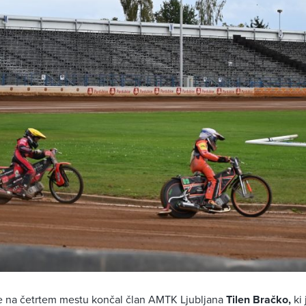
 je na četrtem mestu končal član AMTK Ljubljana
Tilen Bračko,
ki 