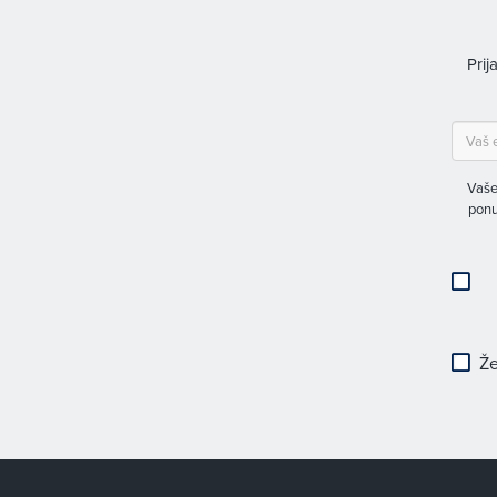
Prij
Vaše
ponu
Že