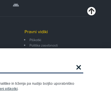
Pravni vidiki
Piškotki
Politika zasebnosti
Pravno obvestilo
Zapri
Podarjamo vam 10 €!
alitike in trženja pa nudijo boljšo uporabniško
Obstoječi in novi AMZS člani, ki boste v
ani piškotki
.
AMZS centru sklenili avtomobilsko
zavarovanje in opravili registracijo vozila,
boste prejeli vrednostno darilno kartico z
dobroimetjem v višini 10 €.