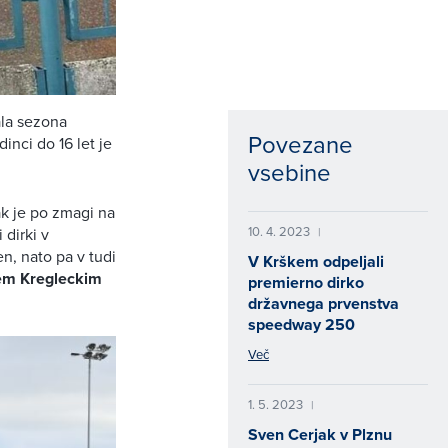
ala sezona
Povezane
nci do 16 let je
vsebine
ak je po zmagi na
10. 4. 2023
dirki v
|
en, nato pa v tudi
V Krškem odpeljali
em Kregleckim
premierno dirko
državnega prvenstva
speedway 250
Več
1. 5. 2023
|
Sven Cerjak v Plznu