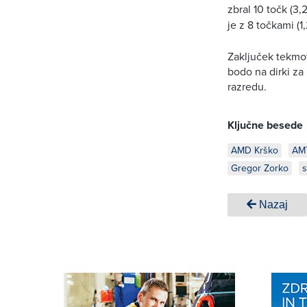
zbral 10 točk (3
je z 8 točkami (
Zaključek tekmov
bodo na dirki za
razredu.
Ključne besede
AMD Krško
AMT
Gregor Zorko
Nazaj