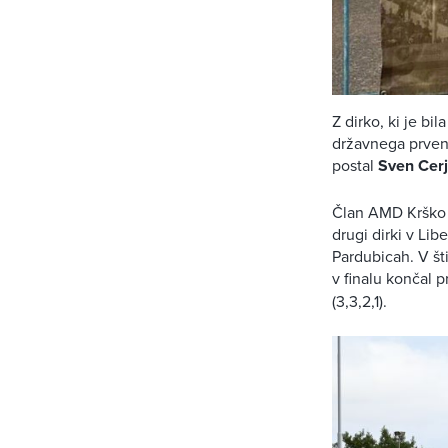
Z dirko, ki je b
državnega prven
postal
Sven Cerj
Član AMD Krško j
drugi dirki v Li
Pardubicah. V šti
v finalu končal 
(3,3,2,1).