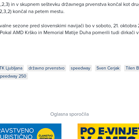
,2,2,3) in v skupnem seštevku državnega prvenstva končal kot dru
1,2,3,2) končal na petem mestu.
alne sezone pred slovenskimi navijači bo v soboto, 21. oktobra 
 Pokal AMD Krško in Memorial Matije Duha pomerili tudi dirkači
K Ljubljana
državno prvenstvo
speedway
Sven Cerjak
Tilen 
speedway 250
Oglasna sporočila