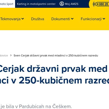
moto šport
Karting in motošportni center
Moj AMZS
Tekmovanja
Društva
Dokumenti
Funkcionarji
Novice
Sven Cerjak državni prvak med mladinci v 250-kubičnem razredu
erjak državni prvak med
nci v 250-kubičnem razre
 je bila v Pardubicah na Češkem.