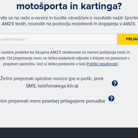
motošporta in kartinga?
avite se na naše e-novice in bodite obveščeni o rezultatih naših športn
AMZS testih, novostih na področju mobilnosti in dogajanju v AMZS.
PRIJA
 osebne podatke bo Skupina AMZS obdelovala za namen pošiljanja novic in
db. Od prejemanja novic se lahko kadarkoli odjavite s klikom na povezavo v
prejetem sporočilu. Več si lahko preberete v naši
Politiki zasebnosti
.
Želim prejemati splošne novice (po e-pošti, prek
SMS, telefonskega klica)
lim prejemati meni posebej prilagojene ponudbe