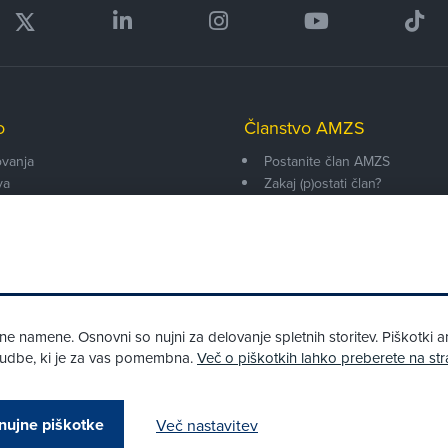
o
Članstvo AMZS
vanja
Postanite član AMZS
va
Zakaj (p)ostati član?
onarji
Primerjava članstev
enti
Kako vam pomagamo
 namene. Osnovni so nujni za delovanje spletnih storitev. Piškotki an
onudbe, ki je za vas pomembna.
Več o piškotkih lahko preberete na str
Pri spletni včlanitvi so podprta naslednja plačilna sredstva:
nujne piškotke
Več nastavitev