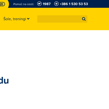
1987
+386 1 530 53 53
Pomoč na cesti:
Šole, treningi
du