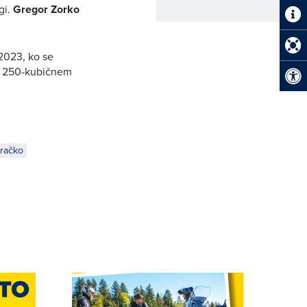
gi.
Gregor Zorko
2023, ko se
 v 250-kubičnem
Bračko