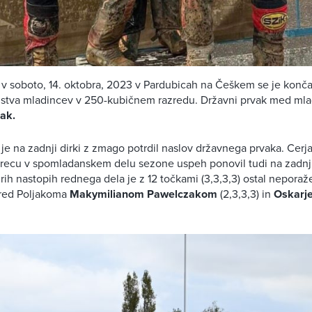
ila v soboto, 14. oktobra, 2023 v Pardubicah na Češkem se je konč
stva mladincev v 250-kubičnem razredu. Državni prvak med mladi
ak.
e na zadnji dirki z zmago potrdil naslov državnega prvaka. Cerj
berecu v spomladanskem delu sezone uspeh ponovil tudi na zadnji 
rih nastopih rednega dela je z 12 točkami (3,3,3,3) ostal neporaž
pred Poljakoma
Makymilianom Pawelczakom
(2,3,3,3) in
Oskarj