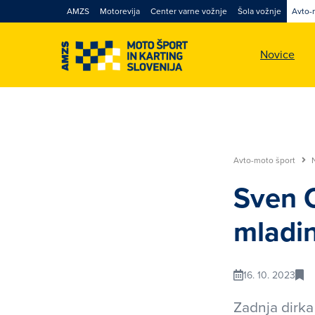
AMZS
Motorevija
Center varne vožnje
Šola vožnje
Avto-
Novice
Avto-moto šport
Sven C
mladi
16. 10. 2023
Zadnja dirka