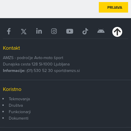
PRIJAVA
Kontakt
AMZS - področje Avto-moto šport
Dunajska cesta 128
SI-1000
Ljubljana
Informacije:
(01) 530 52 30
sport@amzs.si
Koristno
Tekmovanja
Društva
Funkcionarji
Dokumenti