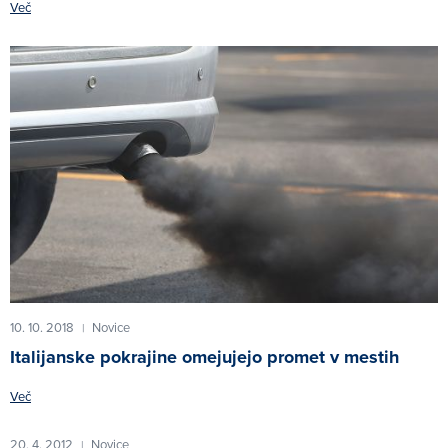
Več
10. 10. 2018
Novice
|
Italijanske pokrajine omejujejo promet v mestih
Več
20. 4. 2012
Novice
|