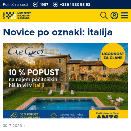
Pomoč na cesti:
1987
+386 1 530 53 53
Novice po oznaki: italija
e
Karting in motošportni center
Najboljši za volanom
Moj AMZS
30. 7. 2026
|