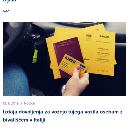
Več
13. 1. 2019
Novice
|
Izdaja dovoljenja za vožnjo tujega vozila osebam z
bivališčem v Italiji