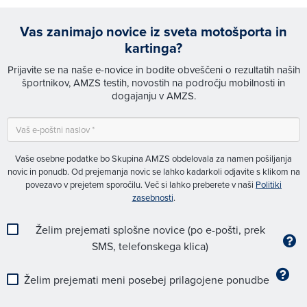
Vas zanimajo novice iz sveta motošporta in
kartinga?
Prijavite se na naše e-novice in bodite obveščeni o rezultatih naših
športnikov, AMZS testih, novostih na področju mobilnosti in
dogajanju v AMZS.
Vaše osebne podatke bo Skupina AMZS obdelovala za namen pošiljanja
novic in ponudb. Od prejemanja novic se lahko kadarkoli odjavite s klikom na
povezavo v prejetem sporočilu. Več si lahko preberete v naši
Politiki
zasebnosti
.
Želim prejemati splošne novice (po e-pošti, prek
SMS, telefonskega klica)
Želim prejemati meni posebej prilagojene ponudbe