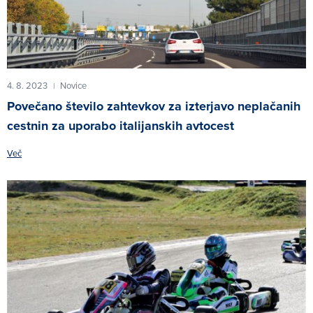
4. 8. 2023
Novice
|
Povečano število zahtevkov za izterjavo neplačanih
cestnin za uporabo italijanskih avtocest
Več