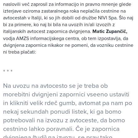
naslovili več zaprosil za informacijo in pravno mnenje glede
izterjave oziroma zastaralnega roka neplačila cestnine na
avtocestah v Italiji, ki so jih dobili od družbe NIVI Spa. Šlo naj
bi za primere, ko naj bi bila na uvozih in/ali izvozih z
italijanskih avtocest zapornica dvignjena.
Matic Zupančič,
vodja AMZS informacijskega centra, ob tem izpostavlja, da
dvignjena zapornica nikakor ne pomeni, da vozniku cestnine
ni treba plačati:
Na uvozu na avtocesto se je treba ob
morebitni dvignjeni zapornici vseeno ustaviti
in klikniti velik rdeč gumb, avtomat pa nam po
nekaj sekundah ponudi listek, ki ga bomo
potrebovali na izvozu z avtoceste, da bomo
cestnino lahko poravnali. Če je zapornica
dvignjena (tudi) na izvozu, se prav tako