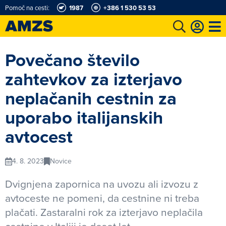
Pomoč na cesti:
1987
+386 1 530 53 53
t
Karting in motošportni center
Najboljši za volanom
Moj AMZS
Povečano število
zahtevkov za izterjavo
neplačanih cestnin za
uporabo italijanskih
avtocest
4. 8. 2023
Novice
Dvignjena zapornica na uvozu ali izvozu z
avtoceste ne pomeni, da cestnine ni treba
plačati. Zastaralni rok za izterjavo neplačila