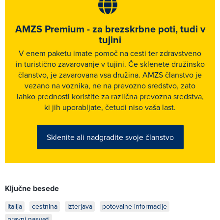
AMZS Premium - za brezskrbne poti, tudi v
tujini
V enem paketu imate pomoč na cesti ter zdravstveno
in turistično zavarovanje v tujini. Če sklenete družinsko
članstvo, je zavarovana vsa družina. AMZS članstvo je
vezano na voznika, ne na prevozno sredstvo, zato
lahko prednosti koristite za različna prevozna sredstva,
ki jih uporabljate, četudi niso vaša last.
Sklenite ali nadgradite svoje članstvo
Ključne besede
Italija
cestnina
Izterjava
potovalne informacije
pravni nasveti